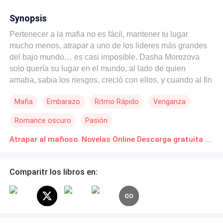
Synopsis
Pertenecer a la mafia no es fácil, mantener tu lugar
mucho menos, atrapar a uno de los lideres más grandes
del bajo mundo… es casi imposible. Dasha Morozova
solo quería su lugar en el mundo, al lado de quien
amaba, sabia los riesgos, creció con ellos, y cuando al fin
creyó conseguir a quien quería… la vida le demostró que
Mafia
Embarazo
Ritmo Rápido
Venganza
no todo es un cuento de hadas, más cuando vives
rodeada de enemigos, ahora el amor ya no es su
Romance oscuro
Pasión
prioridad, busca venganza, quiere recuperar lo que por
ley es suyo y no le importa a que demonio deba tentar
Atrapar al mafioso. Novelas Online Descarga gratuita de PDF
para ello. Lukyan Neizan, sabe que el legado de sus
padres pesa sobre sus hombros, el don de ver destellos
Comparitr los libros en:
del futuro es su gran aliado cuando debe cuidar su
espalda y destruir enemigos, pero… hay imprevistos que
escapan incluso de su don, es así como el gran mafioso
dueño de casi toda rusia y apodado la muerte blanca,
despierta un día con la noticia de que tiene un hijo, del