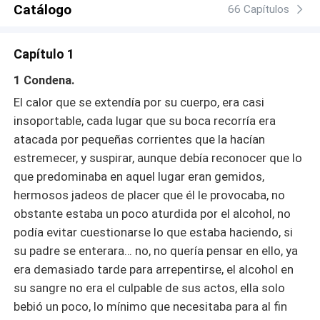
Catálogo
cual ni siquiera sabe quién es la madre. Dasha debe
66 Capítulos
atrapar a un mafioso que la ayude en su venganza.
Lukyan debe honrar las leyes de su clan y casarse solo
Capítulo 1
con la madre de su hijo. La venganza es un plato que se
sirve frio, y atrapar a un mafioso puede hacerte arder
1 Condena.
mucho antes de conseguir lo que quieres, pero eso
El calor que se extendía por su cuerpo, era casi
Dasha… aun no lo sabe.
insoportable, cada lugar que su boca recorría era
atacada por pequeñas corrientes que la hacían
estremecer, y suspirar, aunque debía reconocer que lo
que predominaba en aquel lugar eran gemidos,
hermosos jadeos de placer que él le provocaba, no
obstante estaba un poco aturdida por el alcohol, no
podía evitar cuestionarse lo que estaba haciendo, si
su padre se enterara… no, no quería pensar en ello, ya
era demasiado tarde para arrepentirse, el alcohol en
su sangre no era el culpable de sus actos, ella solo
bebió un poco, lo mínimo que necesitaba para al fin