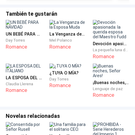
mejillas se cubrieron de rosa.
También te gustarán
— Solo espera un poco más, el jefe vio que pronto
será abuelo. — las palabras de Alek la hicieron fruncir
las cejas, sin lograr comprender que tenía que ver una
UN BEBÉ PARA NAVIDAD
La Venganza de la Esposa Muda
cosa con otra.
Day Torres
Mel Polanco
Devoción apasionada: la querida esposa del Maestro Fudd
Romance
Romance
La pequeña luna del occidente
— No comprendo que tiene que ver que la muerte
Romance
blanca sea padre. — dijo lo que pensaba, sabía que el
próximo líder del clan poseía un nombre, pero pocos lo
¿TUYA O MÍA?
LA ESPOSA DEL ITALIANO
conocían, siempre se lo nombraba joven Neizan o la
Day Torres
¡Buenas noches, Señor Ares!
Claudia Llerena
Romance
muerte blanca, solo sus más allegados lo llamaban
Lenguaje de paz
Romance
Romance
por su nombre.
— Tiene que ver, porque nuestro clan poseer leyes,
Novelas relacionadas
prometo explicarte cada una de ellas cuando seas mi
esposa, por ahora solo debes saber que hasta que el
próximo líder no sea padre, nadie de la familia Neizan