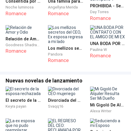
Consentida por Señor Rusell
Una familia para el solitario CEO.
puede procrear.
PROHIBIDA - Serie Herederos del Imperio 1
Noche luminosa
Angellyna Merida
Day Torres
Romance
Romance
Romance
— Pero podemos casarnos… — apelo a la lógica, pero
fue interrumpida por una sonrisa coqueta del
castaño.
Relación de Amor y Odio
UNA BODA POR CONTRATO CON EL AMIGO DE MI EX
Goodness Shadrach
Los mellizos secretos del CEO, Ex esposa regresa a mi lado
Paulina W
— ¿Es que no lo entiendes? — cuestiono a un
Romance
Pandora
Romance
centímetro de sus gruesos labios. — El día que seas
Romance
mi esposa, tomare tu corazón, tu alma, tu cuerpo y el
fruto de este. — fue como un juramento que el
Nuevas novelas de lanzamiento
castaño sello con un beso.
Pero solo fueron palabras, pues menos de una
El secreto de la esposa rechazada
Divorciada del CEO mujeriego
semana había pasado, cuando la cito en aquel casino
Mi Gigoló De Alquiler Resulta Ser Mi Dueño
Keyra payan
Svaqq16
hotel, tomo su virginidad, algo que lo hizo amarlo aún
Alexa Writer
más, no el hecho de que poseyera su cuerpo, sino
cada cosa que hizo, la habitación en penumbras, los