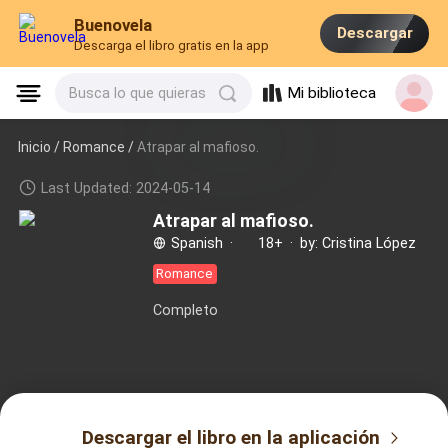
Buenovela
Descargar
Descarga el libro gratis en la app
Mi biblioteca
Busca lo que quieras
Inicio /
Romance
/
Atrapar al mafioso.
Last Updated: 2024-05-14
Atrapar al mafioso.
Spanish
·
18+
·
by: Cristina López
Romance
Completo
Descargar el libro en la aplicación