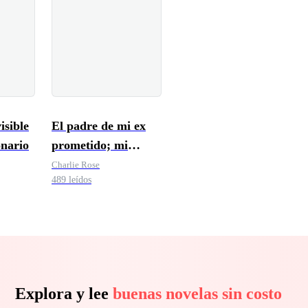
isible
El padre de mi ex
onario
prometido; mi
obsesión prohibida
Charlie Rose
489 leídos
Explora y lee
buenas novelas sin costo