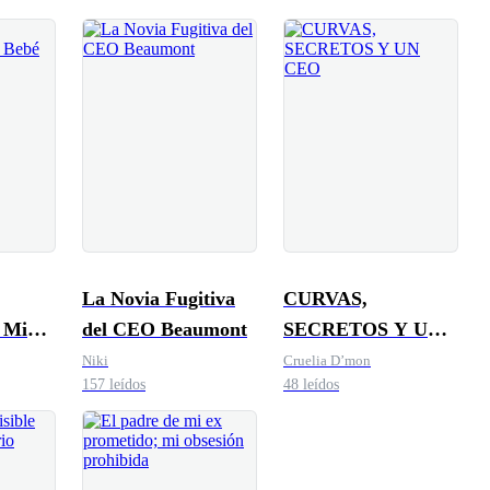
La Novia Fugitiva
CURVAS,
 Mi
del CEO Beaumont
SECRETOS Y UN
del
CEO
Niki
Cruelia D’mon
157 leídos
48 leídos