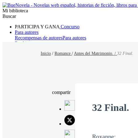
Mi biblioteca
Buscar
PARTICIPA Y GANA
Concurso
Para autores
Recompensas de autores
Para autores
Ranking
Navegar
Inicio
/
Romance
/
Antes del Matrimonio. /
32 Final.
Novelas
Cuentos Cortos
Todos
Romance
Hombre lobo
Mafia
Sistema
Fantasía
Urbano
LG
compartir
32 Final.
Roxanne: