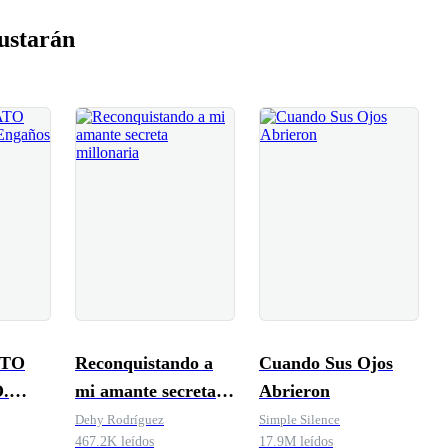
ustarán
ATO
Reconquistando a
Cuando Sus Ojos
.
mi amante secreta
Abrieron
Amor
millonaria
Dehy Rodríguez
Simple Silence
467.2K leídos
17.9M leídos