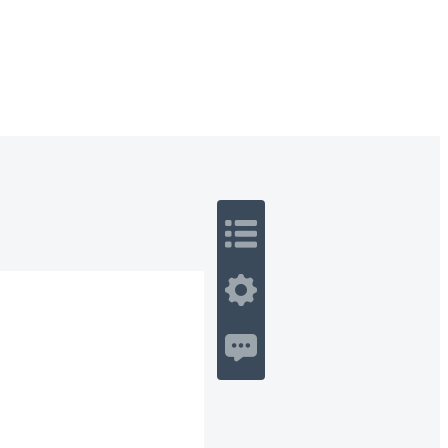
 Romance
Sci-Fi
Guerra
Otros