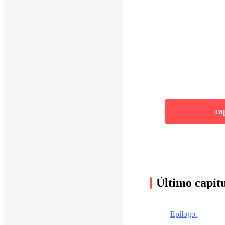
ca
Último capít
Epílogo.