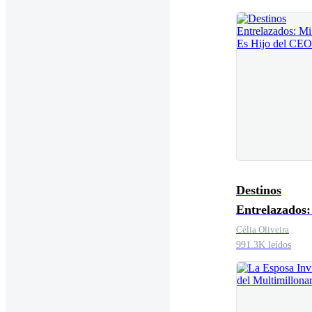
Destinos
Entrelazados:
Bebé Es Hijo 
Célia Oliveira
991.3K leídos
CEO