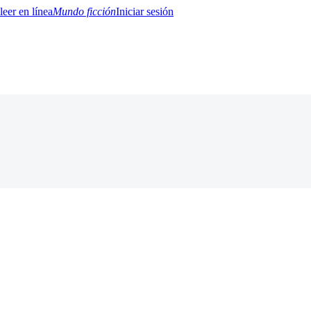
Mundo ficción
Iniciar sesión
BTQ+
YA/TEEN
Paranormal
Misterio/Thriller
Oriental
Juegos
Historia
MM