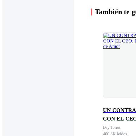
También te g
UN CONTR
CON EL CEO
Engaños de 
Day Torres
460.8K leídos