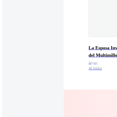
La Esposa Inv
del Multimill
Jayjay
46 leídos