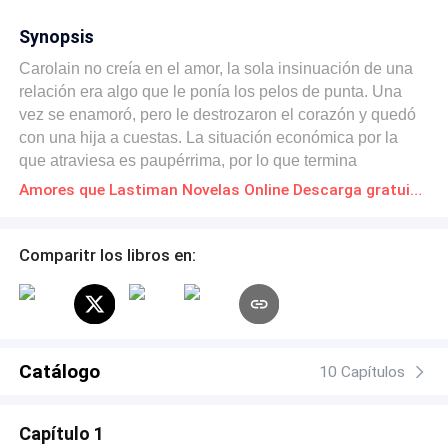
Synopsis
Carolain no creía en el amor, la sola insinuación de una
relación era algo que le ponía los pelos de punta. Una
vez se enamoró, pero le destrozaron el corazón y quedó
con una hija a cuestas. La situación económica por la
que atraviesa es paupérrima, por lo que termina
trabajando como dama de compañía. Toda su vida
Amores que Lastiman Novelas Online Descarga gratuita de PDF
cambia al conocer a Maxwell, un hombre tremendamente
rico quién se encariña con ella. El hombre le ofrece
matrimonio, es un matrimonio concertado, él solo busca
Comparitr los libros en:
ayudarla. De pronto, el mundo de Carolain se desmorona
al descubrir que su hijastro es el hombre que años atrás
le rompió el corazón.
Catálogo
10 Capítulos
Capítulo 1