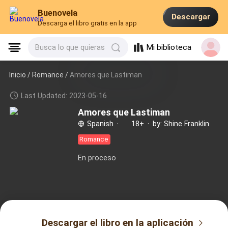
Buenovela
Descargar
Descarga el libro gratis en la app
Mi biblioteca
Busca lo que quieras
Inicio /
Romance
/
Amores que Lastiman
Last Updated: 2023-05-16
Amores que Lastiman
Spanish
·
18+
·
by: Shine Franklin
Romance
En proceso
Descargar el libro en la aplicación