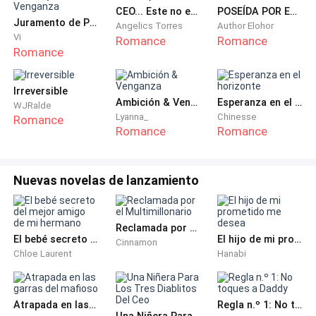
más tranquila, se adentró al interior y dejó sus datos
CEO... Este no es tu Hijo
POSEÍDA POR EL ENEMIGO
en recepción para luego tomar el ascensor.
Juramento de Pasión y Venganza
Angelics Torres
Author Elohor
Vi
Romance
Romance
Romance
Miró su reflejo en los espejos laterales del ascensor,
estaba demacrada y ojerosa. Su aspecto era
desaliñado, pero dada las circunstancias no se dió el
Irreversible
Ambición & Venganza
Esperanza en el horizonte
WJRalde
tiempo de arreglarse. Como reflejo llevó las manos a
Lyanna_
Chinesse
Romance
su vientre aún plano y lo acarició suavemente. Sin
Romance
Romance
importar nada ella pensaba tener a su bebé, aún era
joven pero perfectamente podía hacerse cargo.
Nuevas novelas de lanzamiento
La incertidumbre hacía mella en su interior y era
normal sentirse de ese modo, Jongwoo jamás habló
Reclamada por el Multimillonario
de amor, mucho menos de entablar una relación con
El bebé secreto del mejor amigo de mi hermano
El hijo de mi prometido me desea
Cinnamon
ella. No sabía cómo reaccionaría ante la noticia y le
Chloe Laurent
Hanabi
asustaba lo que podría pasar.
Atrapada en las garras del mafioso
Regla n.º 1: No toques a Daddy
Las puertas del ascensor se abrieron y salió de su
Una Niñera Para Los Tres Diablitos Del Ceo