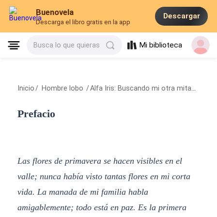
Buenovela
Descargar
Descarga el libro gratis en la app
Mi biblioteca
Busca lo que quieras
Inicio
/
Hombre lobo
/
Alfa Iris: Buscando mi otra mitad
/
Pref
Prefacio
Las flores de primavera se hacen visibles en el
valle; nunca había visto tantas flores en mi corta
vida. La manada de mi familia habla
amigablemente; todo está en paz. Es la primera