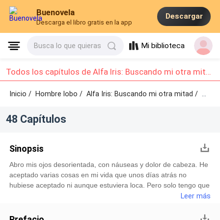
Buenovela
Descargar
Descarga el libro gratis en la app
Mi biblioteca
Busca lo que quieras
Todos los capítulos de Alfa Iris: Buscando mi otra mitad : Capítulo 1 - Capítulo 10
Inicio /
Hombre lobo
/
Alfa Iris: Buscando mi otra mitad /
Capítulo 1 - Capítulo 10
48 Capítulos
Sinopsis
Abro mis ojos desorientada, con náuseas y dolor de cabeza. He
aceptado varias cosas en mi vida que unos días atrás no
hubiese aceptado ni aunque estuviera loca. Pero solo tengo que
cumplir lo que me han encomendado y volveré a casa para
Leer más
prepararme e irme a estudiar a la universidad y tener una vida
normal. Me levanto sin equilibrio, haciendo que me sienta rara.
Prefacio