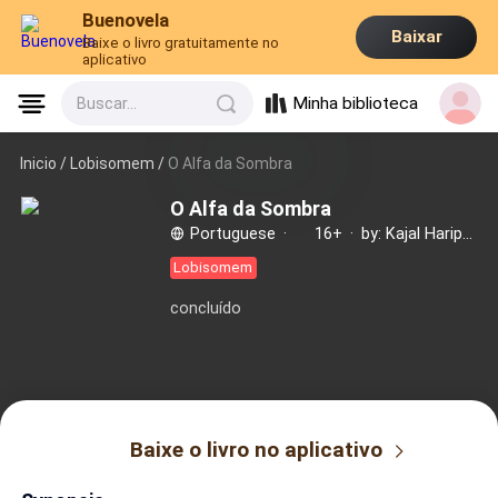
Buenovela
Baixar
Baixe o livro gratuitamente no
aplicativo
Minha biblioteca
Buscar...
Inicio /
Lobisomem
/
O Alfa da Sombra
O Alfa da Sombra
Portuguese
·
16+
·
by: Kajal Haripersad
Lobisomem
concluído
Baixe o livro no aplicativo