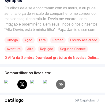
Synopsis
Os olhos dele se encontraram com os meus, e eu pude
sentir a força do vínculo de companheiro me corroendo,
mas consegui controlá-lo. Devin me encarou com
irritação e proeminência em seus lindos olhos cinzentos.
“Alfa Devin, esta é minha filha", Papa Jamie disse com
orgulho em sua voz. Devin lançou a ele um olhar
Omega
Ação
Fera
Perdão
Enredo Acelerado
confuso, e então virou-se para mim. Antes que pudesse
dizer qualquer coisa, eu o interrompi, observando-o com
Aventura
Alfa
Rejeição
Segunda Chance
vigilância da cabeça aos pés. Ele ainda era gostoso
como antes, senão mais: seu corpo estava mais
O Alfa da Sombra Download gratuito de Novelas Online em PDF
musculoso, e seu rosto, mais esculpido do que antes. Ele
era um homem, e me processe por achá-lo sexy. Vínculo
Compartilhar os livros em:
de companheiro. Meus olhos estavam vazios de emoção
quando olhei para a alcateia, que o flanqueava, e então
voltei-me para seus tempestuosos olhos cinzentos.
Estendi minha mão com um sorriso no rosto: "Bem-vindo
à Alcateia Lua Azul". Devin agarrou minha mão, e faíscas
Catálogo
correram pelo meu braço e por todo meu corpo, e os
69 Capítulos