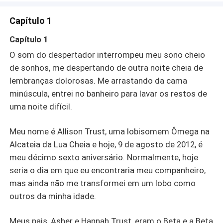
olhos dele se alargaram, mas antes que ele pudesse
reagir, continuei: "Eu sou a Alfa Allison Trust Wells". Meu
Capítulo 1
tom exalava confiança e felicidade. Ouvi alguns suspiros,
mas a maior reação que tive foi de Devin, ainda em
Capítulo 1
choque.Uma história de dor, traição e segundas chances,
O som do despertador interrompeu meu sono cheio
em um mundo de criaturas místicas. Allison é uma jovem
de sonhos, me despertando de outra noite cheia de
mulher loba com um dom da Deusa Selene. Junte-se a
lembranças dolorosas. Me arrastando da cama
ela, navegando na teia de segredos e mentiras criadas
por pessoas que, um dia, ela pensou serem família, e
minúscula, entrei no banheiro para lavar os restos de
aprenda o perdão. Nem todas as segundas chances
uma noite difícil.
começam em lençóis limpos.
Meu nome é Allison Trust, uma lobisomem Ômega na
Alcateia da Lua Cheia e hoje, 9 de agosto de 2012, é
meu décimo sexto aniversário. Normalmente, hoje
seria o dia em que eu encontraria meu companheiro,
mas ainda não me transformei em um lobo como
outros da minha idade.
Meus pais, Asher e Hannah Trust, eram o Beta e a Beta