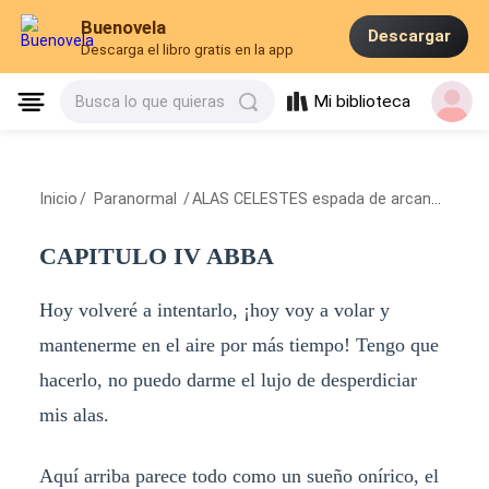
Buenovela
Descargar
Descarga el libro gratis en la app
Mi biblioteca
Busca lo que quieras
Inicio
/
Paranormal
/
ALAS CELESTES espada de arcangel
/
CA
CAPITULO IV ABBA
Hoy volveré a intentarlo, ¡hoy voy a volar y
mantenerme en el aire por más tiempo! Tengo que
hacerlo, no puedo darme el lujo de desperdiciar
mis alas.
Aquí arriba parece todo como un sueño onírico, el