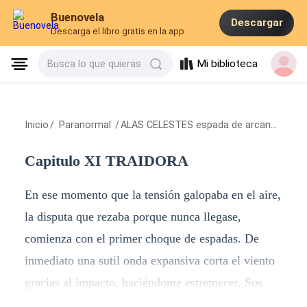
Buenovela
Descargar
Descarga el libro gratis en la app
Mi biblioteca
Busca lo que quieras
Inicio
/
Paranormal
/
ALAS CELESTES espada de arcangel
/
Cap
Capitulo XI TRAIDORA
En ese momento que la tensión galopaba en el aire,
la disputa que rezaba porque nunca llegase,
comienza con el primer choque de espadas. De
inmediato una sutil onda expansiva corta el viento
gracias al impacto, haciéndome estremecer. Sus