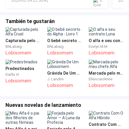
2026-02-24 22:56:42
0
2026-
para a mão da Lilian e no momento seguinte Lilian fica toda
dele, ele ainda acha que eu não sou filha dele.
También te gustarán
Capturada pelo Alfa Cruel
O bebê secreto do Alpha - Livro 1
O alfa e seu contrato Luna
BNLabaig
BNLabaig
Evelyn M.M
Lobisomem
Lobisomem
Lobisomem
Predestinados
Grávida De Um Lobisomem
Marcada pelo meu chefe Alfa
Darlla Vi
J. Landim
Ellencarolinne
Lobisomem
Lobisomem
Lobisomem
Nuevas novelas de lanzamiento
Contrato Com O Alfa Híbrido
Meu Alfa é o pai dos filhotes de outras fêmeas.
Forjada pelo Amor — A Luna da Profecia