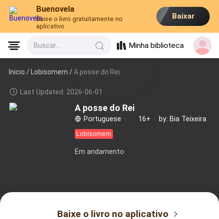
Buenovela
Baixar
Baixe o livro gratuitamente no
aplicativo
Minha biblioteca
Buscar...
Inicio /
Lobisomem
/
A posse do Rei
Last Updated: 2026-06-01
A posse do Rei
Portuguese
·
16+
·
by: Bia Teixeira
Lobisomem
Em andamento
Baixe o livro no aplicativo