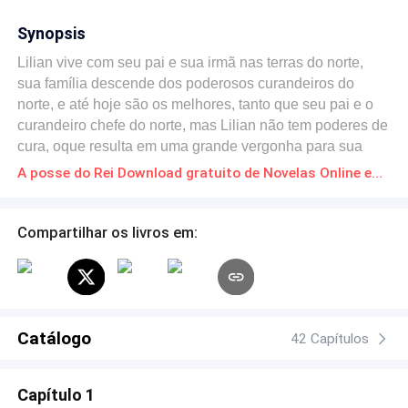
Synopsis
Lilian vive com seu pai e sua irmã nas terras do norte,
sua família descende dos poderosos curandeiros do
norte, e até hoje são os melhores, tanto que seu pai e o
curandeiro chefe do norte, mas Lilian não tem poderes de
cura, oque resulta em uma grande vergonha para sua
família, seu pai finge que não a conhece mais, só sua
A posse do Rei Download gratuito de Novelas Online em PDF
irmã ainda a trata com carinho, mas tudo está para mudar,
pois no baile de primavera Lilian que após passar por um
grande trauma, se vê cara a cara com seu verdadeiro
Compartilhar os livros em:
companheiro, mas tudo que ela consegue sentir e dor,
Lilian não suporta isso e foge para a floresta, lá ela se
depara com um perigo inimaginável, e agora Lilian vai
conseguir sair dessa? ela vai voltar para seu
companheiro?
Catálogo
42 Capítulos
Capítulo 1