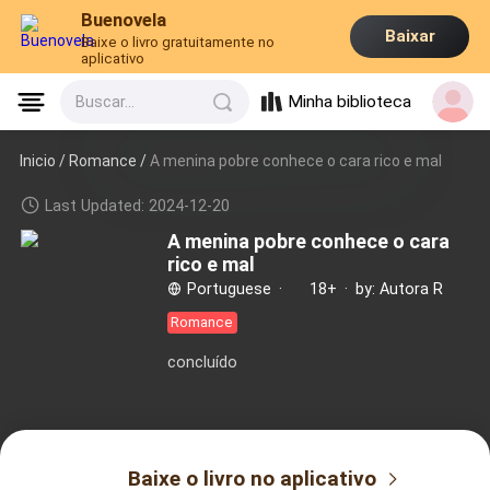
Buenovela
Baixar
Baixe o livro gratuitamente no
aplicativo
Minha biblioteca
Buscar...
Inicio /
Romance
/
A menina pobre conhece o cara rico e mal
Last Updated: 2024-12-20
A menina pobre conhece o cara
rico e mal
Portuguese
·
18+
·
by: Autora R
Romance
concluído
Baixe o livro no aplicativo