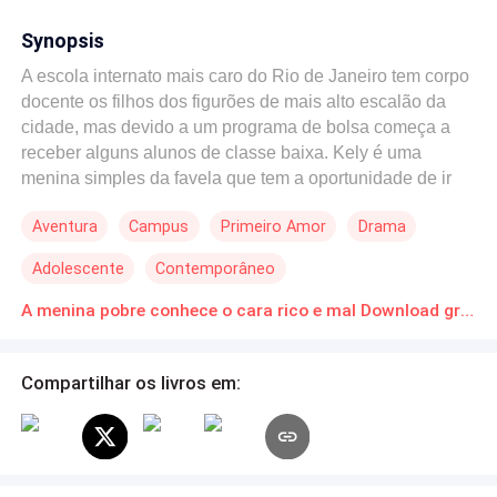
Synopsis
A escola internato mais caro do Rio de Janeiro tem corpo
docente os filhos dos figurões de mais alto escalão da
cidade, mas devido a um programa de bolsa começa a
receber alguns alunos de classe baixa. Kely é uma
menina simples da favela que tem a oportunidade de ir
estudar na escola dos seus sonhos e concluir seus
Aventura
Campus
Primeiro Amor
Drama
objetivos, o que ela não esperava era se apaixonar pelo
garoto mais lindo, cobiçado e rico do Instituto. Interação
Adolescente
Contemporâneo
favela x asfalto
A menina pobre conhece o cara rico e mal Download gratuito de Novelas Online em PDF
Compartilhar os livros em: