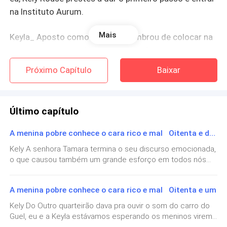
na Instituto Aurum.
Mais
Keyla_ Aposto como você não lembrou de colocar na
bolsa as suas sandálias de saltinho?
Próximo Capítulo
Baixar
Kely_ Não lembrei mesmo! Mas acho que nem vai
precisar, eu só preciso usar tênis com o uniforme.
Último capítulo
No mesmo instante passa uma garota loira super alta
e com saltos enormes toda se rebolando pela a
A menina pobre conhece o cara rico e mal Oitenta e dois
gente, eu acho que ela deve ser modelo, Keyla
Kely A senhora Tamara termina o seu discurso emocionada,
utomaticamente olha pra mim e faz cara de "não
o que causou também um grande esforço em todos nós
disse?"
para não derramarmos lágrimas junto com ela, mesmo
assim não me impediu que escorresse uma ou duas do
A menina pobre conhece o cara rico e mal Oitenta e um
Kely_ Keyla de qualquer maneira eu estou aqui para
meu rosto. Guel_ Oh meu amor! Vem cá! Guel me dá um
beijo na testa e aperta a minha mão, a turma toda está
estudar, não vou me importar com essas coisas.
Kely Do Outro quarteirão dava pra ouvir o som do carro do
sentada nas cadeiras de honra da turma do terceiro ano,
Guel, eu e a Keyla estávamos esperando os meninos virem
todo mundo se olha com carinho, ternura e respeito,