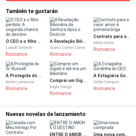
desculpa! Eu nunca acreditei no que aquela cobra disse! Eu
fiquei abalada porque a cena se pareceu muito com o
También te gustarán
Me dirijo para o prédio que supostamente é o
episódio do Toni! Me desculpa! Eu te amo! Guel Tô muito
dormitório o mais rápido que consigo, pois a
magoado com você! É melhor você ficar amanhã na mesma
barraca com a
circulação de alunos é muito grande, nossa tem tanta
Contrato para o caos: amor à primeira briga
gente e esse lugar é tão grande, daria para se perder
O CEO e o filho perdido: A segunda chance do destino
A Revelação Bilionária da Senhora Após o Divórcio
Maria Anita
facilmente por aqui, olho para o papel que tenho nas
Luarah Smmith
Quero Comer Carne
Romance
mãos, então eu preciso encontrar o dormitório sete,
Romance
Romance
quando de repente...
"Aiiii!"
A Protegida do Sr. Russell
A Estagiária Gordinha do CEO
Comprei um Gigolô e ele era um Bilionário
Noite Luminosa
Giulia Campos
Kayla Sango
Romance
Romance
Esbarrei em alguém e caí de bunda no chão, escuto
Romance
alguém gritar comigo e quando olho para o lado tem
uma garota muito bonita de cabelos vermelhos
Nuevas novelas de lanzamiento
gritando comigo, perguntando se eu não olho por
onde ando.
ENTRE O AMOR E O DESTINO
Uma noiva comprada