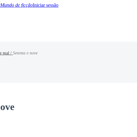
Mundo de ficção
Iniciar sessão
 e mal /
Setenta e nove
BTQ+
YA/TEEN
Paranormal
Misterio/Thriller
Oriental
Juegos
Historia
MM
nove