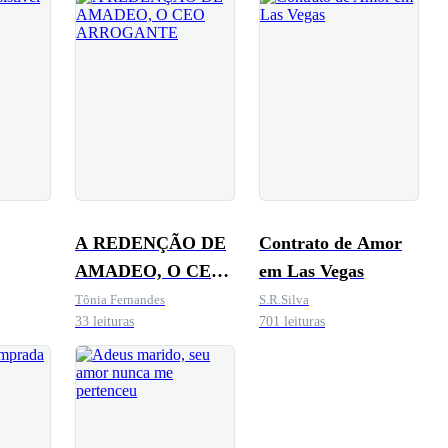
A REDENÇÃO DE
Contrato de Amor
AMADEO, O CEO
em Las Vegas
ARROGANTE
Tônia Fernandes
S.R.Silva
33 leituras
701 leituras