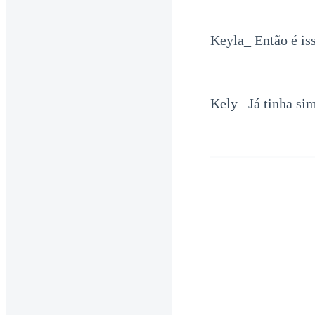
Keyla_ Então é is
Kely_ Já tinha si