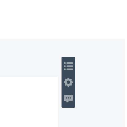
 Romance
Sci-Fi
Guerra
Otros