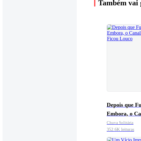
Também vai 
Depois que Fu
Embora, o Ca
Ficou Louco
Chuva Solitária
352.6K leituras