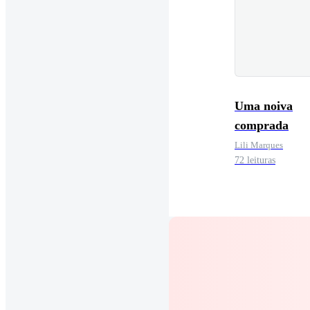
Uma noiva
comprada
Lili Marques
72 leituras