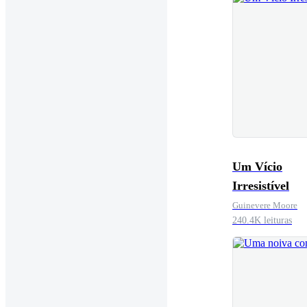
Um Vício
Irresistível
Guinevere Moore
240.4K leituras