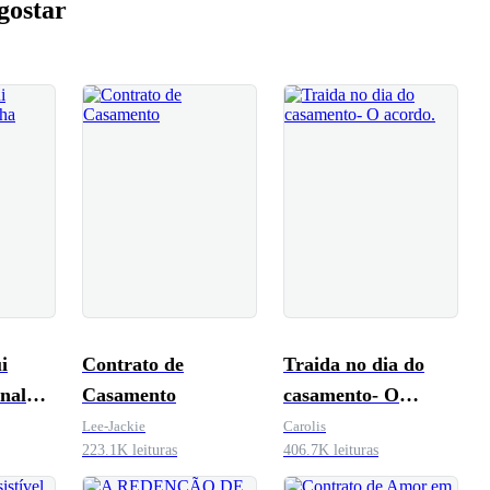
gostar
i
Contrato de
Traida no dia do
nalha
Casamento
casamento- O
acordo.
Lee-Jackie
Carolis
223.1K leituras
406.7K leituras