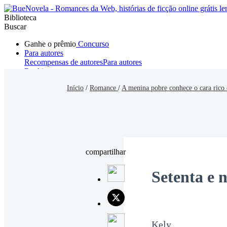
Biblioteca
Buscar
Ganhe o prêmio
Concurso
Para autores
Recompensas de autores
Para autores
Ranking
Navegar
Início
/
Romance
/
A menina pobre conhece o cara rico
Novelas
Contos Curtos
Todos
Romance
Hombre lobo
Mafia
Sistema
Fantasía
Urbano
LG
compartilhar
Setenta e 
Kely