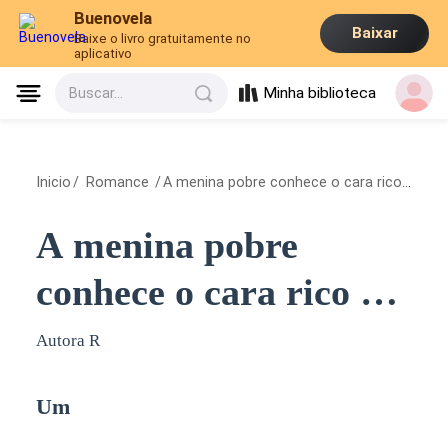
Buenovela
Baixar
Baixe o livro gratuitamente no
aplicativo
Minha biblioteca
Buscar...
Inicio
/
Romance
/
A menina pobre conhece o cara rico e mal
A menina pobre
conhece o cara rico e
mal
Autora R
Um