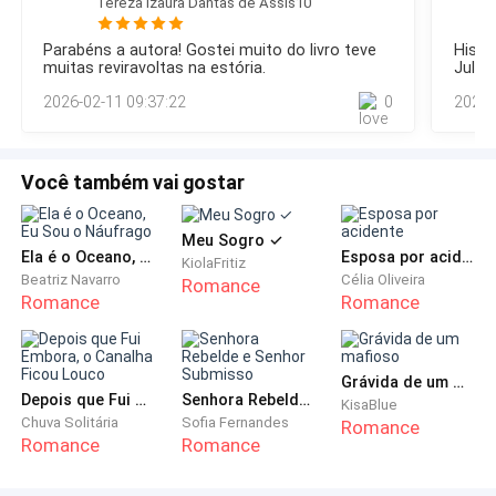
Tereza Izaura Dantas de Assis10
Vamos entrar, preciso cuidar dessa mão—ela vira-se e
riqueza, há uma solidão silenciosa que me consome.
caminha em direção a nossa casa.Fico a olhando por um
Parabéns a autora! Gostei muito do livro teve
Histó
Eu abomino o amor não porque não deseje, mas
instante e assim que ela se vira olhando para mim,digo:—
muitas reviravoltas na estória.
Jullia
Crystal, há algo que preciso lhe contar agora.Eu precisava
porque tenho medo dele. Medo de me entregar, medo
2026-02-11 09:37:22
0
2024-
contar naquele momento, foi quando tive coragem s
de ser abandonado novamente, medo de enfrentar a
dor da rejeição e principalmente medo de perder
quem eu amo.
Você também vai gostar
Chego em casa pela manhã, após uma cirurgia de
Meu Sogro ✓
quinze horas, eu estava exausto, era a primeira vez
Ela é o Oceano, Eu Sou o Náufrago
Esposa por acidente
KiolaFritiz
Beatriz Navarro
Célia Oliveira
em quinze dias que chegava em casa, mas antes de
Romance
Romance
Romance
pensar em dormir, passo na cozinha para comer algo.
Ao entrar na cozinha, fui surpreendido ao encontrar
Grávida de um mafioso
Crystal , diante do fogão. Com uma colher na mão e
Depois que Fui Embora, o Canalha Ficou Louco
Senhora Rebelde e Senhor Submisso
KisaBlue
Chuva Solitária
Sofia Fernandes
um sorriso travesso nos lábios, ela estava mexendo
Romance
Romance
Romance
em uma panela com uma expressão de concentração.