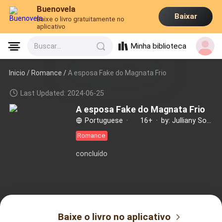
Buenovela
Baixar
Baixe o livro gratuitamente no
aplicativo
Minha biblioteca
Buscar...
Inicio /
Romance
/
A esposa Fake do Magnata Frio
Last Updated: 2024-06-25
A esposa Fake do Magnata Frio
Portuguese
·
16+
·
by: Julliany Soares
Romance
concluído
Baixe o livro no aplicativo