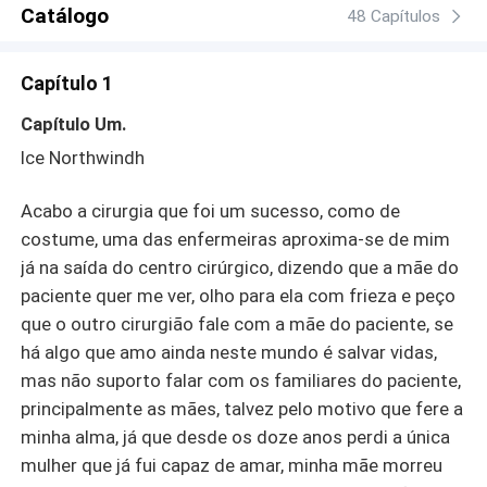
após descobrir que está com câncer, ele pede que seu
Catálogo
48 Capítulos
neto se case. Ice e Crystal são levados a um acordo
inesperado. Ice propõe um casamento de conveniência
Capítulo 1
para Crystal, que está determinada a se vingar de seu ex-
noivo. O que começa como uma aliança de conveniência
Capítulo Um.
rapidamente se transforma em algo mais profundo, à
Ice Northwindh
medida que ambos descobrem que seus corações feridos
podem ser curados pelo amor. Com reviravoltas
Acabo a cirurgia que foi um sucesso, como de
emocionantes, crescimento pessoal e uma jornada de
descobertas A esposa Fake do Magnata frio, é uma
costume, uma das enfermeiras aproxima-se de mim
história cativante sobre a redenção do amor e a cura das
já na saída do centro cirúrgico, dizendo que a mãe do
feridas emocionais.
paciente quer me ver, olho para ela com frieza e peço
que o outro cirurgião fale com a mãe do paciente, se
há algo que amo ainda neste mundo é salvar vidas,
mas não suporto falar com os familiares do paciente,
principalmente as mães, talvez pelo motivo que fere a
minha alma, já que desde os doze anos perdi a única
mulher que já fui capaz de amar, minha mãe morreu