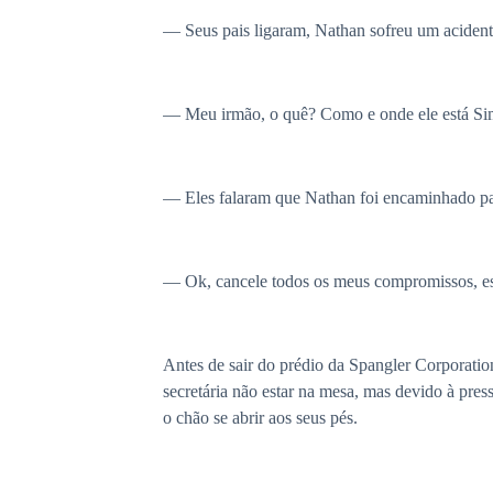
— Seus pais ligaram, Nathan sofreu um acident
— Meu irmão, o quê? Como e onde ele está S
— Eles falaram que Nathan foi encaminhado par
— Ok, cancele todos os meus compromissos, est
Antes de sair do prédio da Spangler Corporation
secretária não estar na mesa, mas devido à pres
o chão se abrir aos seus pés.