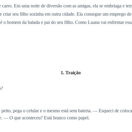
de carro. Em uma noite de diversão com as amigas, ela se embriaga e 
ide criar seu filho sozinha em outra cidade. Ela consegue um emprego 
 é o homem da balada e pai do seu filho. Como Luana vai enfrentar ess
1. Traição
o?
ito, pega o celular e o mesmo está sem bateria. — Esqueci de colocar,
le. — O que aconteceu? Está branco como papel.