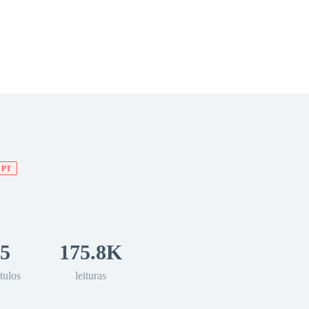
 Romance
Sci-Fi
Guerra
Otros
PT
5
175.8K
tulos
leituras