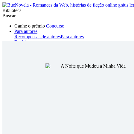
Biblioteca
Buscar
Ganhe o prêmio
Concurso
Para autores
Recompensas de autores
Para autores
Ranking
Navegar
Novelas
Contos Curtos
Todos
Romance
Hombre lobo
Mafia
Sistema
Fantasía
Urbano
LG