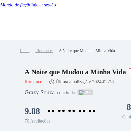
Mundo de ficção
Iniciar sessão
Início
Romance
A Noite que Mudou a Minha Vida
BTQ+
YA/TEEN
Paranormal
Misterio/Thriller
Oriental
Juegos
Historia
MM
A Noite que Mudou a Minha Vida
Romance
Última atualização: 2024-02-28
Grazy Souza
18
concluído
8
9.88
Capí
70 Avaliações