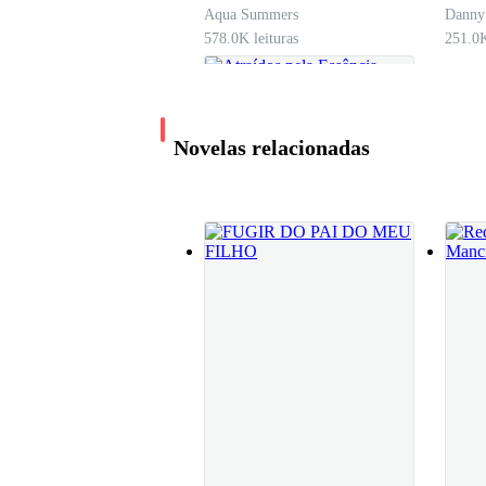
ele era realmente obcecado por ela, ele não co
Aqua Summers
Danny
chata, mas para Victor isso era ótimo, assim nã
578.0K leituras
251.0K
Victor vivia em constante conflito, ele sabia qu
ele tinha medo de ser considerado fraco. Entã
Novelas relacionadas
todas às vezes que a traiu, quando chega em cas
Atraídos pela
Essência
Dona Morena
254.4K leituras