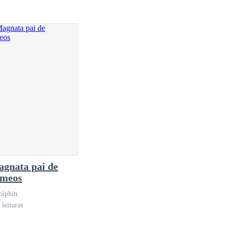
livre para sair com a gente, agora que você é uma
le não atendeu, mesmo depois de ligar para ele duas
gnata pai de
êmeos
olphin
itório na segunda-feira. Depois disso, ela pegou sua
leituras