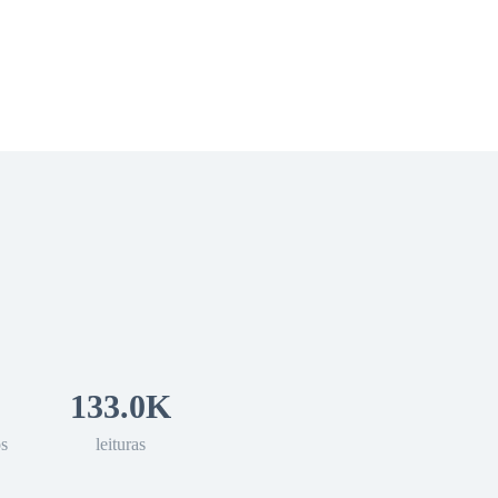
 Romance
Sci-Fi
Guerra
Otros
133.0K
os
leituras