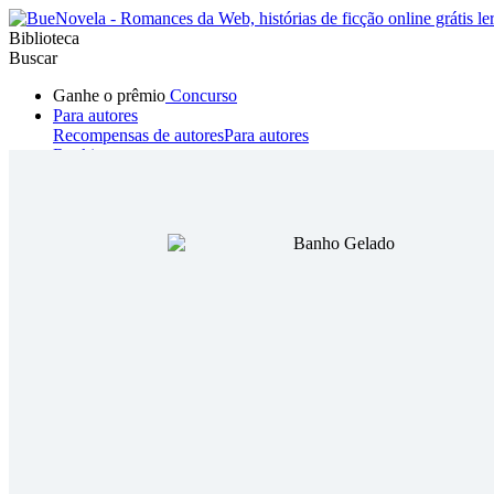
Biblioteca
Buscar
Ganhe o prêmio
Concurso
Para autores
Recompensas de autores
Para autores
Ranking
Navegar
Novelas
Contos Curtos
Todos
Romance
Hombre lobo
Mafia
Sistema
Fantasía
Urbano
LG