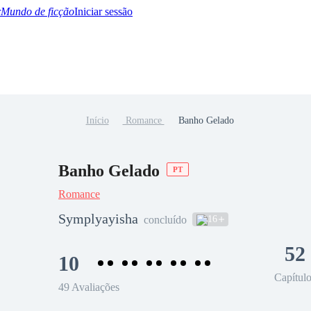
Mundo de ficção
Iniciar sessão
Início
Romance
Banho Gelado
BTQ+
YA/TEEN
Paranormal
Misterio/Thriller
Oriental
Juegos
Historia
MM
Banho Gelado
PT
Romance
Symplyayisha
16
concluído
52
10
Capítul
49 Avaliações