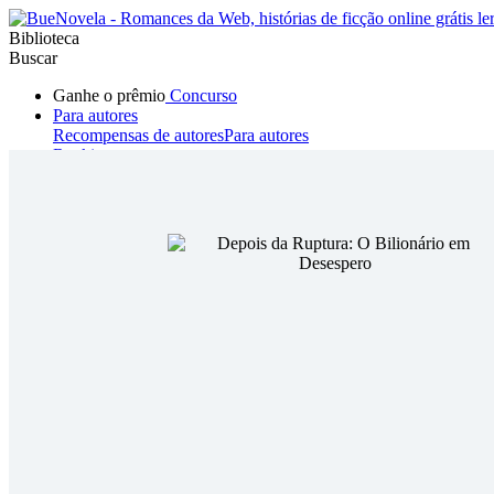
Biblioteca
Buscar
Ganhe o prêmio
Concurso
Para autores
Recompensas de autores
Para autores
Ranking
Navegar
Novelas
Contos Curtos
Todos
Romance
Hombre lobo
Mafia
Sistema
Fantasía
Urbano
LG