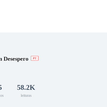
 Romance
Sci-Fi
Guerra
Otros
m Desespero
PT
5
58.2K
los
leituras