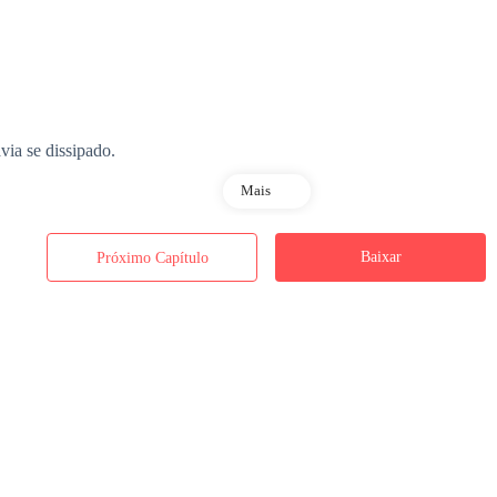
ia se dissipado.
Mais
forma, o corpo dela sempre exalava uma atração irresistível para ele.
Baixar
Próximo Capítulo
rou do nada um anel de diamante e o colocou no dedo anelar da mão e