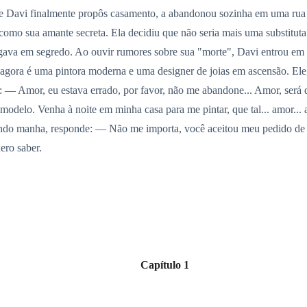
ue Davi finalmente propôs casamento, a abandonou sozinha em uma rua d
como sua amante secreta. Ela decidiu que não seria mais uma substitut
gava em segredo. Ao ouvir rumores sobre sua "morte", Davi entrou em c
 agora é uma pintora moderna e uma designer de joias em ascensão. Ele,
os: — Amor, eu estava errado, por favor, não me abandone... Amor, será
modelo. Venha à noite em minha casa para me pintar, que tal... amor... a
endo manha, responde: — Não me importa, você aceitou meu pedido de
ero saber.
Capítulo 1