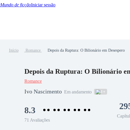
Mundo de ficção
Iniciar sessão
Início
Romance
Depois da Ruptura: O Bilionário em Desespero
BTQ+
YA/TEEN
Paranormal
Misterio/Thriller
Oriental
Juegos
Historia
MM
Depois da Ruptura: O Bilionário e
Romance
Ivo Nascimento
4
Em andamento
29
8.3
Capítu
71 Avaliações