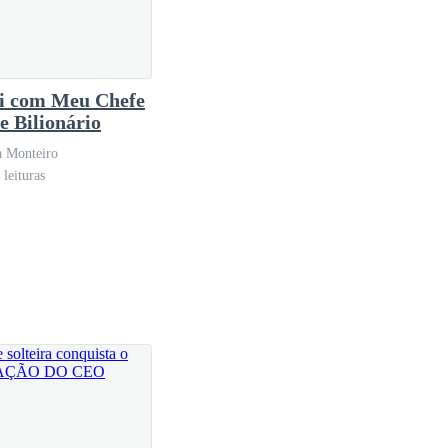
i com Meu Chefe
 e Bilionário
a Monteiro
leituras
de um casal de namorados.
 era sua namorada.