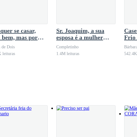
cionamento.
quer se casar,
Sr. Joaquim, a sua
Case
 bem, mas por
esposa é a mulher
Frio
chora pela
daquela noite!
 de Dois
Completinho
Bárbar
issão?
 leituras
1.4M leituras
542.4K 
lacionamento dos dois ao longo desses três anos não era diferente do 
undo, ele a apresentou a seus amigos do círculo social, dizendo que ela
ia em casamento.