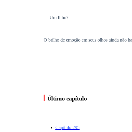
— Um filho?
O brilho de emoção em seus olhos ainda não hav
O olhar de Davi voltou a se acender; de alguma 
Reprimindo os pensamentos que surgiam, ele ti
Último capítulo
— Você está me pedindo em casamento?
Capítulo 295
— Sim.