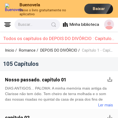
Buenovela
Baixar
Baixe o livro gratuitamente no
aplicativo
Minha biblioteca
Buscar...
Todos os capítulos do DEPOIS DO DIVÓRCIO : Capítulo 1 - Capítulo 10
Inicio /
Romance
/
DEPOIS DO DIVÓRCIO /
Capítulo 1 - Capítulo 10
105 Capítulos
Nosso passado. capítulo 01
DIAS ANTIGOS... PALOMA: A minha memória mais antiga da
Clarisse não tem ódio. Tem cheiro de terra molhada e o som
das nossas risadas no quintal da casa de praia dos fins de
semana em família. Éramos primas, mas naquelas tardes,
Ler mais
éramos quase gêmeas. Corríamos descalças, dividíamos
bonecas com pernas riscadas de canetinha e jurávamos que
capítulo 02