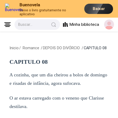
Buenovela
Baixar
Baixe o livro gratuitamente no
aplicativo
Minha biblioteca
Buscar...
Inicio
/
Romance
/
DEPOIS DO DIVÓRCIO
/
CAPITULO 08
CAPITULO 08
A cozinha, que um dia cheirou a bolos de domingo
e risadas de infância, agora sufocava.
O ar estava carregado com o veneno que Clarisse
destilava.