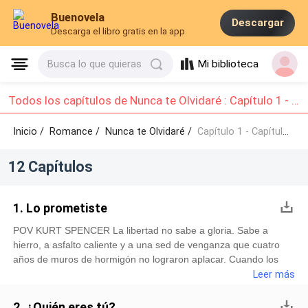
Buenovela
Descargar
Descarga el libro gratis en la app
Mi biblioteca
Busca lo que quieras
Todos los capítulos de Nunca te Olvidaré : Capítulo 1 - Capítulo 10
Inicio /
Romance
/
Nunca te Olvidaré /
Capítulo 1 - Capítulo 10
12 Capítulos
1. Lo prometiste
POV KURT SPENCER ​La libertad no sabe a gloria. Sabe a
hierro, a asfalto caliente y a una sed de venganza que cuatro
años de muros de hormigón no lograron aplacar. ​Cuando los
portones de la Penitenciaría de Blackwood crujieron al cerrarse
Leer más
tras de mí, no me detuve a respirar el aire puro. Para mí, el aire
de afuera estaba tan contaminado como el de mi celda,
2. ¿Quién eres tú?