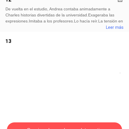
hombres! ¿Es cierto?—Señorita Reed, ¿tenía algún vínculo
De vuelta en el estudio, Andrea contaba animadamente a
romántico con Steven antes de este incidente?—Señorita Reed,
Charles historias divertidas de la universidad.Exageraba las
¿es cierto que hubo drogas de por medio?Los flashes
expresiones.Imitaba a los profesores.Lo hacía reír.La tensión en
estallaban como disparos.<
la mansión se desplazó sutilmente.Cuando sonó un golpe en la
Leer más
puerta…—Yo abro, papá —dijo Andrea, levantándose con
suavidad.Abrió la puerta.Melinda estaba allí, sosteniendo un
13
plato de pasteles.Su sonrisa era cálida.Perfectamente medida.
—
Leer más
14
Leer más