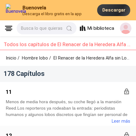
Buenovela
Descargar
Descarga el libro gratis en la app
Mi biblioteca
Busca lo que quieras
Todos los capítulos de El Renacer de la Heredera Alfa sin Lobo: Capítulo 11 - Capítulo 20
Inicio /
Hombre lobo
/
El Renacer de la Heredera Alfa sin Lobo /
178 Capítulos
11
Menos de media hora después, su coche llegó a la mansión
Reed.Los reporteros ya rodeaban la entrada: periodistas
humanos y algunos lobos discretos que fingían ser personal de
servicio.En cuanto su coche se detuvo, se abalanzaron.Las
Leer más
preguntas llovían sin pausa:—¡Señorita Reed! ¡Fuentes dicen
que su hermana menor ha estado involucrada con varios
12