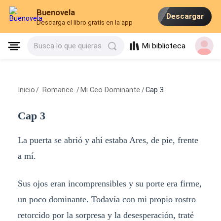
Buenovela
Descargar
Descarga el libro gratis en la app
Mi biblioteca
Busca lo que quieras
Inicio
/
Romance
/
Mi Ceo Dominante
/
Cap 3
Cap 3
La puerta se abrió y ahí estaba Ares, de pie, frente
a mí.
Sus ojos eran incomprensibles y su porte era firme,
un poco dominante. Todavía con mi propio rostro
retorcido por la sorpresa y la desesperación, traté