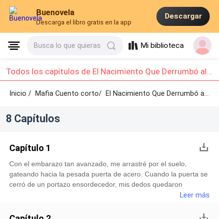
Buenovela
Descargar
Descarga el libro gratis en la app
Mi biblioteca
Busca lo que quieras
Todos los capítulos de El Nacimiento Que Derrumbó al Jefe: Capítulo 1 - Capítulo 8
Inicio /
Mafia Cuento corto/
El Nacimiento Que Derrumbó al Jefe /
8 Capítulos
Capítulo 1
Con el embarazo tan avanzado, me arrastré por el suelo,
gateando hacia la pesada puerta de acero. Cuando la puerta se
cerró de un portazo ensordecedor, mis dedos quedaron
atrapados en el marco.Escuché el crujido espantoso de mis
Leer más
huesos. Una nueva ola de dolor me desgarró por dentro,
superando el tormento del fármaco. No pude evitar gritar.Pero la
Capítulo 2