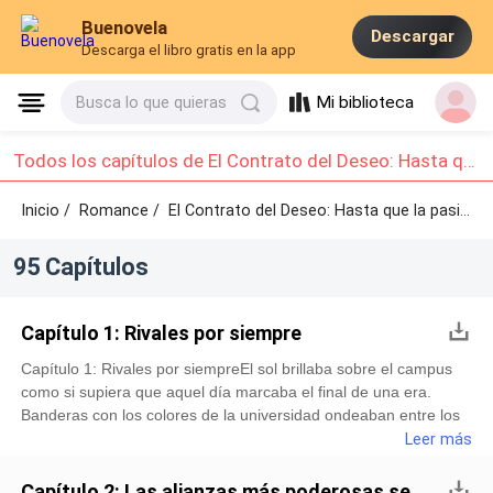
Buenovela
Descargar
Descarga el libro gratis en la app
Mi biblioteca
Busca lo que quieras
Todos los capítulos de El Contrato del Deseo: Hasta que la pasión nos Consuma: Capítulo 1 - Capítulo 10
Inicio /
Romance
/
El Contrato del Deseo: Hasta que la pasión nos Consuma /
95 Capítulos
Capítulo 1: Rivales por siempre
Capítulo 1: Rivales por siempreEl sol brillaba sobre el campus
como si supiera que aquel día marcaba el final de una era.
Banderas con los colores de la universidad ondeaban entre los
árboles, los pasillos se llenaban de familiares emocionados,
Leer más
cámaras listas para capturar la gloria y la juventud
despidiéndose de sus años más intensos.Olivia Macmillan
Capítulo 2: Las alianzas más poderosas se