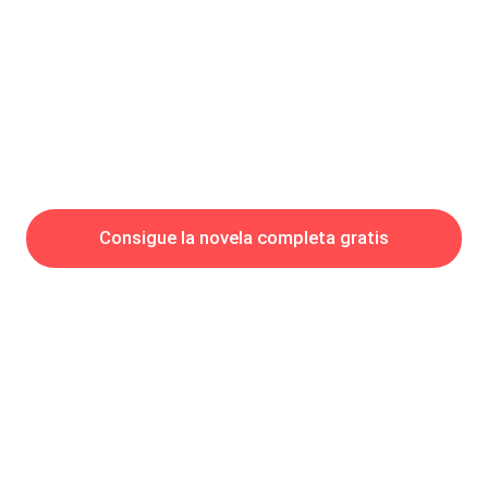
Polar, e incluso había sido testigo de reuniones de hombres
lobo en lo profundo del desierto durante la
Consigue la novela completa gratis
Hot Genres
Romance
Recursos