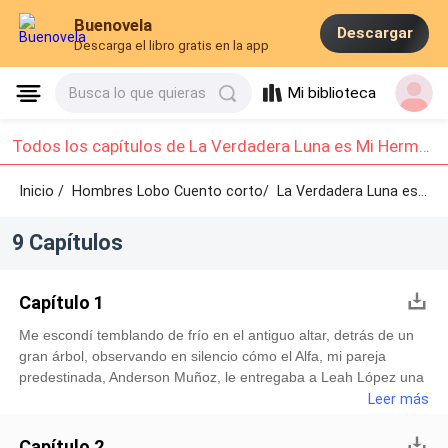
Buenovela
Descargar
Descarga el libro gratis en la app
Mi biblioteca
Busca lo que quieras
Todos los capítulos de La Verdadera Luna es Mi Hermana: Capítulo 1 - Capítulo 9
Inicio /
Hombres Lobo Cuento corto/
La Verdadera Luna es Mi Hermana /
9 Capítulos
Capítulo 1
Me escondí temblando de frío en el antiguo altar, detrás de un
gran árbol, observando en silencio cómo el Alfa, mi pareja
predestinada, Anderson Muñoz, le entregaba a Leah López una
corona de plata muy delicada, que solo pertenecía a la Luna de
Leer más
la manada. La joven sonreía, con lágrimas de alegría en los
ojos, mientras se inclinaba para que Anderson la coronara. Él la
Capítulo 2