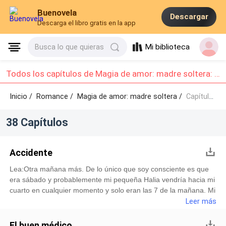
Buenovela
Descargar
Descarga el libro gratis en la app
Mi biblioteca
Busca lo que quieras
Todos los capítulos de Magia de amor: madre soltera: Capítulo 1 - Capítulo 10
Inicio /
Romance
/
Magia de amor: madre soltera /
Capítulo 1 - Capítulo 10
38 Capítulos
Accidente
Lea:Otra mañana más. De lo único que soy consciente es que
era sábado y probablemente mi pequeña Halia vendría hacia mi
cuarto en cualquier momento y solo eran las 7 de la mañana. Mi
hija tiene 3 años, pero en dos meses cumplirá 4, no podía creer
Leer más
como crece tan rápido.Mami, mami – dijo una pequeña voz
acercándose por el pasillo.-Halia – dije con alegría justo cuando
El buen médico