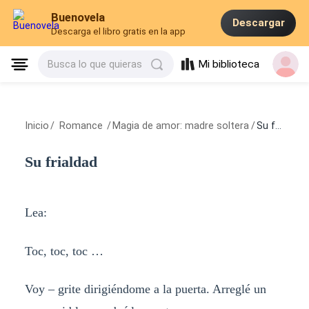
Buenovela
Descargar
Descarga el libro gratis en la app
Mi biblioteca
Busca lo que quieras
Inicio
/
Romance
/
Magia de amor: madre soltera
/
Su frialdad
Su frialdad
Lea:
Toc, toc, toc …
Voy – grite dirigiéndome a la puerta. Arreglé un