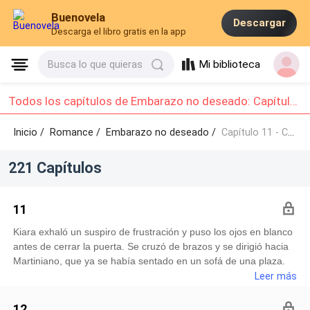
Buenovela
Descargar
Descarga el libro gratis en la app
Mi biblioteca
Busca lo que quieras
Todos los capítulos de Embarazo no deseado: Capítulo 11 - Capítulo 20
Inicio /
Romance
/
Embarazo no deseado /
Capítulo 11 - Capítulo 20
221 Capítulos
11
Kiara exhaló un suspiro de frustración y puso los ojos en blanco
antes de cerrar la puerta. Se cruzó de brazos y se dirigió hacia
Martiniano, que ya se había sentado en un sofá de una plaza.
Tenía las piernas cruzadas y una expresión seria en el
Leer más
rostro.Kiara, sin embargo, no se sintió intimidada por la
intensidad de su mirada ni por la expresión adusta de su boca.
12