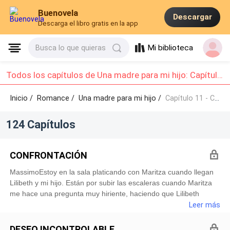
Buenovela
Descargar
Descarga el libro gratis en la app
Mi biblioteca
Busca lo que quieras
Todos los capítulos de Una madre para mi hijo: Capítulo 11 - Capítulo 20
Inicio /
Romance
/
Una madre para mi hijo /
Capítulo 11 - Capítulo 20
124 Capítulos
CONFRONTACIÓN
MassimoEstoy en la sala platicando con Maritza cuando llegan
Lilibeth y mi hijo. Están por subir las escaleras cuando Maritza
me hace una pregunta muy hiriente, haciendo que Lilibeth
regrese a donde estamos y la confronte.No sabía que esta
Leer más
mujer también hablaba francés, ya que no pensé que podría
entender lo que mi acompañante preguntó. Sin embargo,
DESEO INCONTROLABLE