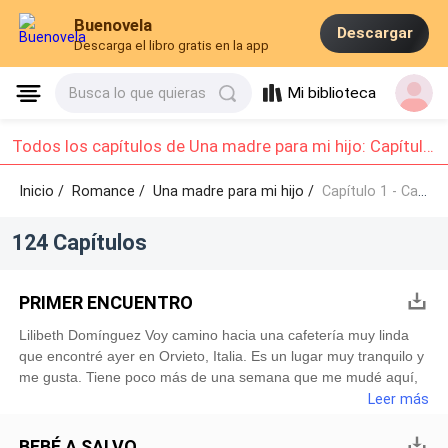
Buenovela
Descargar
Descarga el libro gratis en la app
Mi biblioteca
Busca lo que quieras
Todos los capítulos de Una madre para mi hijo: Capítulo 1 - Capítulo 10
Inicio /
Romance
/
Una madre para mi hijo /
Capítulo 1 - Capítulo 10
124 Capítulos
PRIMER ENCUENTRO
Lilibeth Domínguez Voy camino hacia una cafetería muy linda
que encontré ayer en Orvieto, Italia. Es un lugar muy tranquilo y
me gusta. Tiene poco más de una semana que me mudé aquí,
ya que en mi país no tengo nada que me retenga. Después de
Leer más
la muerte de mis padres, me sentía tan sola que necesitaba
buscar una nueva aventura, pero nunca pensé que lo que viviría
BEBÉ A SALVO