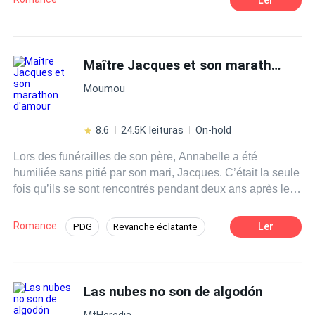
felicidad?
Maître Jacques et son marathon d'amour
Moumou
8.6
24.5K leituras
On-hold
Lors des funérailles de son père, Annabelle a été
humiliée sans pitié par son mari, Jacques. C’était la seule
fois qu’ils se sont rencontrés pendant deux ans après leur
mariage. « Je t’ai épousé seulement pour me venger de
ton père dégoûtant. Finalement, il est mort. Maintenant, il
Romance
Ler
PDG
Revanche éclatante
ne reste que toi seule qui vas expier le crime. »Après
Renversement
Contemporain
l'avoir couché, Jacques a pourtant annoncé
pompeusement le lendemain qu’il allait se
remarier.Annabelle, quant à elle, a été chassée de la
Las nubes no son de algodón
maison, devenant ainsi une sans-le-sou.Ensuite, toutes
MtHeredia