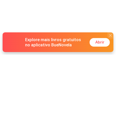
Explore mais livros gratuitos
Abrir
no aplicativo BueNovela
Hot Genres
Romance
Recursos
Lobisomem
Palavras-chave
Redes sociais
Máfia