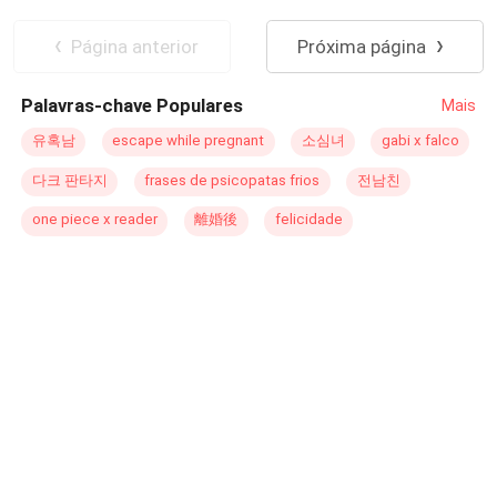
que su nuevo jefe fuera tan atractivo como peligroso... y
que una serie de provocaciones y encuentros intensos
Página anterior
Próxima página
terminarían llevándolos a un contrato indecente. Un
acuerdo secreto, regido por el poder y el deseo, en el
Palavras-chave Populares
Mais
cual Stella se comprometía a satisfacer los caprichos de
Damian, con la única condición de nunca quedar
유혹남
escape while pregnant
소심녀
gabi x falco
embarazada. ¿Pero qué pasa cuando Stella descubre
다크 판타지
frases de psicopatas frios
전남친
que rompió ese acuerdo? Ahora, embarazada y con el
corazón en ruinas, Stella se entera por televisión que
one piece x reader
離婚後
felicidade
Damian está comprometido con una rica heredera.
Ocultar esta verdad parece ser la única opción. Pero los
secretos no permanecen enterrados para siempre.