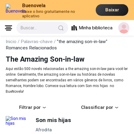
Buenovela
Baixar
Baixe o livro gratuitamente no
aplicativo
Minha biblioteca
Buscar...
Inicio /
Palavras-chave /
"the amazing son-in-law"
Romances Relacionados
The Amazing Son-in-law
Aqui estão 500 novels relacionadas a the amazing son-in-law para você ler
online. Geralmente, the amazing son-in-law ou histórias de novelas
semelhantes podem ser encontradas em vários gêneros de livros, como
Romance, Hombre lobo. Comece sua leitura com Son mis hijas no
BueNovela!
Filtrar por
Classificar por
Son mis hijas
Afrodita