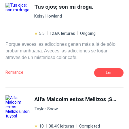
Tus ojos; son mi droga.
POV en primera persona
CEO
Matrimonio por Contrato
Keisy Howland
5.5
12.6K leituras
Ongoing
Porque aveces las adicciones ganan más allá de sólo
probar marihuana. Aveces las adicciones se forjan
atraves de un misterioso color cafe.
Romance
Ler
Alfa Malcolm estos Mellizos ¡Son tuyos!
Taylor Snow
10
38.4K leituras
Completed