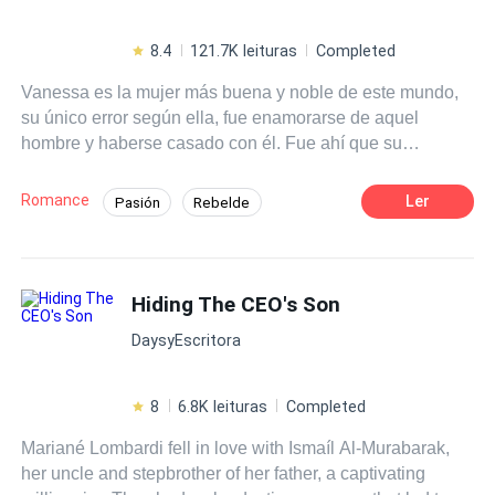
8.4
121.7K leituras
Completed
Vanessa es la mujer más buena y noble de este mundo,
su único error según ella, fue enamorarse de aquel
hombre y haberse casado con él. Fue ahí que su
verdadero infierno comenzó y luego de que le pusieran la
peor trampa de su vida. Ahora su dulce corazón
Romance
Ler
Pasión
Rebelde
solamente tienen espacio para el rencor y para amar a
Malentendido
Despiadado
sus dos hijas. ¿Qué pasará cuando después de muchos
años el destino se empeña en ponerlos a todos frente a
Segunda Oportunidad
Poder Femenino
frente otra vez? ¿Realmente habrá sido el destino quien
Hiding The CEO's Son
POV en primera persona
Venganza
lo hizo? Nuevas heridas y secretos saldrán a la luz,
DaysyEscritora
haciendo que aquel hombre que un día lastimó el
corazón de Vanessa, sea la misma persona que ahora
sufrirás sin límites. Ni siquiera sus lágrimas serán
8
6.8K leituras
Completed
suficientes para ella ablande su duro corazón, pero él
Mariané Lombardi fell in love with Ismaíl Al-Murabarak,
hará hasta lo importante por recuperar lo que una vez
her uncle and stepbrother of her father, a captivating
perdió por ser ciego.