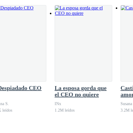
en cuanto la puerta de mi habitación se abre de un golpe, dejando ver 
Despiadado CEO
La esposa gorda que
Cast
e toda la vida, literalmente crecimos juntos jugando en el pateo de su c
el CEO no quiere
amo
e fue a vivir con su madre
ina S.
INx
Susana
 leídos
1.2M leídos
3.2M l
uiere tirar mi casa de un golpe.