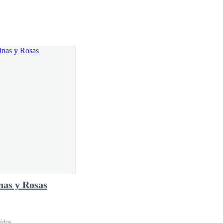
ien lo dejo pasar y en realidad no es un amigo de
é sus brazos con intensiones de abrazarme
nas y Rosas
ídos