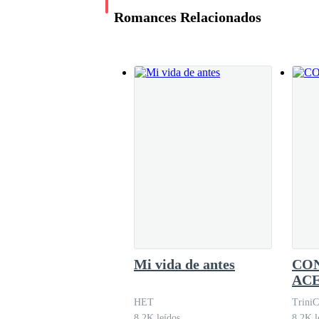
Romances Relacionados
-¡dios que haces aquí!- grito, quiero abrazarlo 
¿mojado? ¿porque? Mi vista gira hacia la ventana
mi mámá. La señora milly. Pasa en esos momento
un ladron que lo enseño a entrar por las ventana
Amor Malentendido
por mi esposo cruel
Alicia W. Colins
-vine a visitar a papá, sabes que a mi madre poc
1.8M leídos
- estoy feliz de verte, pero no voy a abrazarte, 
Mi vida de antes
CO
AC
HET
TriniC
-ay vamos, entonces antes, mojate tu también - 
8.2K leídos
8.2K l