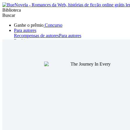
Biblioteca
Buscar
Ganhe o prêmio
Concurso
Para autores
Recompensas de autores
Para autores
Ranking
Navegar
Novelas
Contos Curtos
Todos
Romance
Hombre lobo
Mafia
Sistema
Fantasía
Urbano
LG