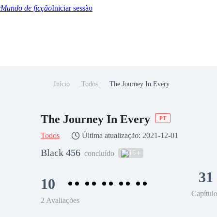
Mundo de ficção
Iniciar sessão
Início
Todos
The Journey In Every
BTQ+
YA/TEEN
Paranormal
Misterio/Thriller
Oriental
Juegos
Historia
MM
The Journey In Every
PT
Todos
Última atualização: 2021-12-01
Black 456
16
concluído
31
10
Capítul
2 Avaliações