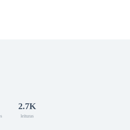
 Romance
Sci-Fi
Guerra
Otros
2.7K
os
leituras