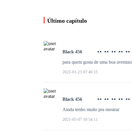
Último capítulo
Black 456
para quem gosta de uma boa aventura,
Após o divórcio, a
Presidenta se
2022-01-23 07:46:15
arrependeu
Beba Mais Água
311.2K leituras
Black 456
Ainda tenho muito pra mostrar
2021-05-07 10:54:11