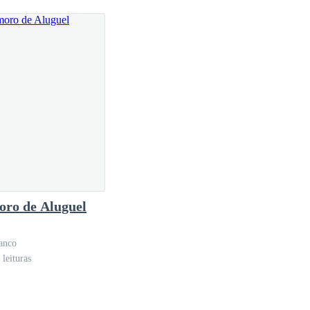
ro de Aluguel
anco
leituras