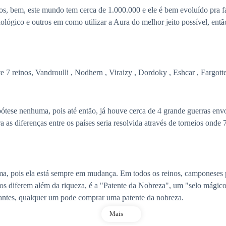
, bem, este mundo tem cerca de 1.000.000 e ele é bem evoluído pra fa
ológico e outros em como utilizar a Aura do melhor jeito possível, en
te 7 reinos, Vandroulli , Nodhern , Viraizy , Dordoky , Eshcar , Fargotte
ótese nenhuma, pois até então, já houve cerca de 4 grande guerras env
as diferenças entre os países seria resolvida através de torneios onde 7
esma, pois ela está sempre em mudança. Em todos os reinos, camponeses
 os diferem além da riqueza, é a "Patente da Nobreza", um "selo mágico
ntes, qualquer um pode comprar uma patente da nobreza.
Mais