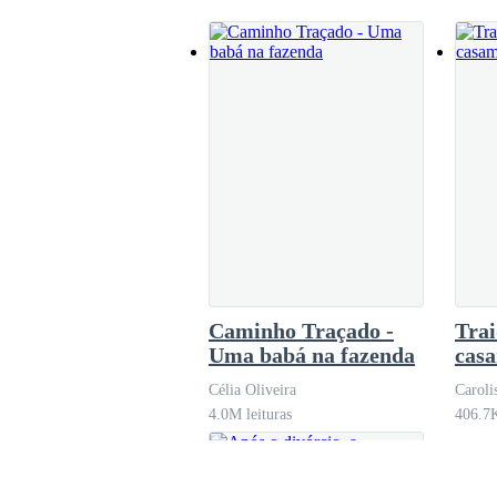
Caminho Traçado -
Trai
Uma babá na fazenda
casa
Célia Oliveira
Caroli
4.0M leituras
406.7K