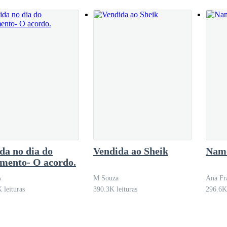
da no dia do
Vendida ao Sheik
Namo
mento- O acordo.
s
M Souza
Ana Fr
 leituras
390.3K leituras
296.6K 