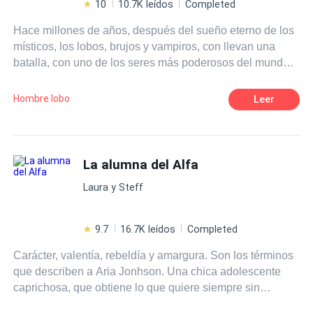
10
10.7K leídos
Completed
Hace millones de años, después del sueño eterno de los
místicos, los lobos, brujos y vampiros, con llevan una
batalla, con uno de los seres más poderosos del mundo
mágico, el cual es completamente capaz de corromper al
más devoto vampiro o lobo; y llevarlo por el camino de
Hombre lobo
Leer
las tinieblas, por aquella razón las brujas, decidieron
crear el vínculo astral, en donde se basaba en una
alineación mística en la que se mesclaba el alma de un
brujo, con un lobo o un vampiro, y así estos se convertían
La alumna del Alfa
en ser incorruptible, vinculados hasta la eternidad.Pero
Laura y Steff
para ello todos tenían que estar juntos, y que mejor lugar
que una academia mística, en donde las almas se
congenian y se hacen más fuertes...Acompáñenme a
9.7
16.7K leídos
Completed
conocer la historia de Julen y Lois, uno el príncipe de los
Carácter, valentía, rebeldía y amargura. Son los términos
lobos del fuego, poderosos y temidos, quien buscaba a
que describen a Aria Jonhson. Una chica adolescente
su brujo aliado, pero sobre todo en busca de su gran
caprichosa, que obtiene lo que quiere siempre sin
amor eternoOtra una princesa amorosa, fuerte y con un
importar como sea. Desde la muerte de su madre y su
gran secreto que debe ser protegido a toda costa