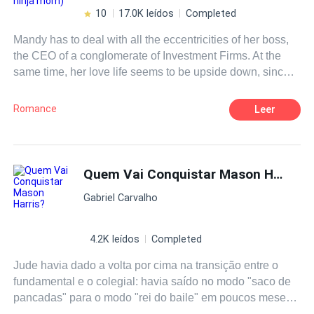
10
17.0K leídos
Completed
Mandy has to deal with all the eccentricities of her boss,
the CEO of a conglomerate of Investment Firms. At the
same time, her love life seems to be upside down, since
her crush at
school
appears to be falling in love with her
best friend. Could life be so unfair? And now, to make
Romance
Leer
things worse, her ninja Mom meets Mr. Boss. Heeeelp!
Quem Vai Conquistar Mason Harris?
Gabriel Carvalho
4.2K leídos
Completed
Jude havia dado a volta por cima na transição entre o
fundamental e o colegial: havia saído no modo "saco de
pancadas" para o modo "rei do baile" em poucos meses.
Todos em Devon High
School
sabiam quem era Jude,