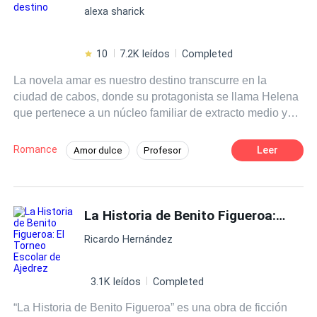
alexa sharick
10
7.2K leídos
Completed
La novela amar es nuestro destino transcurre en la
ciudad de cabos, donde su protagonista se llama Helena
que pertenece a un núcleo familiar de extracto medio y
tiene su mejor amiga que se llama Isabel quien pertenece
a una de las familias mas reconocida. Después de ver
Romance
Leer
Amor dulce
Profesor
terminado la escuela las dos se postulan a la medicine
Romance oscuro
Deportes
Pasión
school
, al ser aceptadas Isabel decide hacer un viaje a la
playa invitando a su amiga Helena., en el transcurso del
Desafío a las Expectativas
Rebelde
viaje se van a un restaurante que realiza un evento de
La Historia de Benito Figueroa: El Torneo Escolar de Ajedrez
Primer Amor
música y una de las bandas es de la ciudad. Helena se
Ricardo Hernández
pone feliz porque es su banda local favorita, Isa tiene la
oportunidad de presentarle el vocalista a helena siendo
el destino quien los une, su amor era real hasta que el
3.1K leídos
Completed
decide estar con otra mujer. Pero esto no termina aquí,
“La Historia de Benito Figueroa” es una obra de ficción
después de ver terminado la universidad helena vuelve a