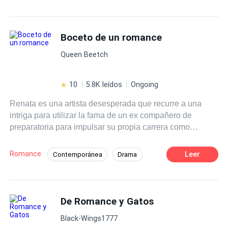
Amor de casados
Independiente
Amor a Primera Vista
Contemporánea
Boceto de un romance
Matrimonio por Contrato
Poder Femenino
Queen Beetch
10
5.8K leídos
Ongoing
Renata es una artista desesperada que recurre a una
intriga para utilizar la fama de un ex compañero de
preparatoria para impulsar su propia carrera como
dibujante de historietas. Cree que se salió con la suya,
hasta que la mentira se le escapa de las manos y se ve
Romance
Leer
Contemporánea
Drama
obligada a fingir que es la novia de la estrella de rock.
Chica mala
Estrella
Matrimonio por Contrato
De Odio al Amor
De Romance y Gatos
Triángulo Amoroso
Black-Wings1777