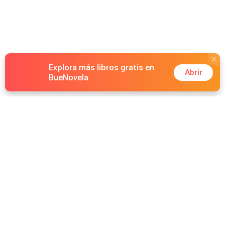
Explora más libros gratis en
Abrir
BueNovela
Hot Genres
Romance
Recursos
Hombre lobo
Palabras clave
Redes Sociales
Mafia
Búsquedas calientes