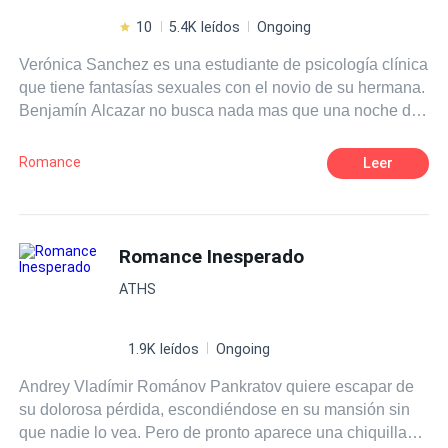
10
5.4K leídos
Ongoing
Verónica Sanchez es una estudiante de psicología clínica
que tiene fantasías sexuales con el novio de su hermana.
Benjamín Alcazar no busca nada mas que una noche de
y duro en el club mas famoso de la ciudad. Un club que te
permite ser y hacer lo que quieras sin ser juzgado.
Romance
Leer
¿Acaso no es eso lo que todos quieren en algún
momento de su vida? ¿No ser juzgados por sus
preferencias sexuales? El es , jamas ha estado con una
mujer, aunque se ha tocado a sí mismo, desea
Romance Inesperado
experimentar antes de el día siguiente que contraerá
ATHS
matrimonio con la hija del socio mayor de la empresa de
su padre. Una mirada será mas que suficiente para que
ambos decidan satisfacer esos deseos carnales tan
1.9K leídos
Ongoing
intensos que le calan en lo mas profundo de su ser.
Andrey Vladímir Románov Pankratov quiere escapar de
su dolorosa pérdida, escondiéndose en su mansión sin
que nadie lo vea. Pero de pronto aparece una chiquilla