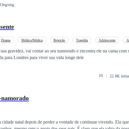
Ongoing
 como ela era sortuda por tê-lo como futuro marido, o que Joanne nunc
 ser mentira, acabaria se tornando verdade.
sente
Drama
Médico/Médica
Rejeição
Tragédia
Adolescente
A
z
 sua gravidez, vai contar ao seu namorado e encontra ele na cama com 
da para Londres para viver sua vida longe dele
10
22.8K leitu
x-namorado
cidade natal depois de perder a vontade de continuar vivendo. Ela quer
 sonhos, mesmo sem o apoio dos seus pais. É claro que ela sabia da poss