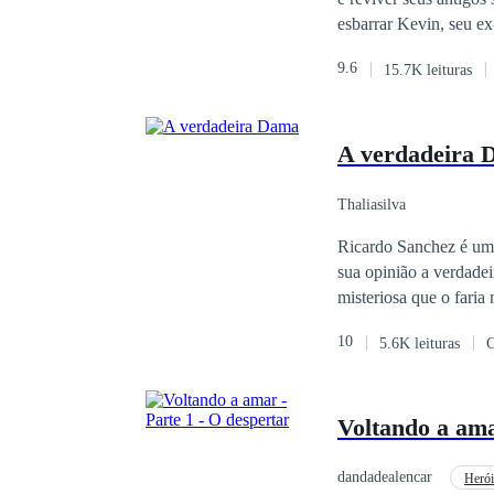
esbarrar Kevin, seu ex-namorado, a quem tanto amou durante a época da faculdade. Reencontrá-lo foi mais
nostálgico do que ela
9.6
15.7K leituras
guardou por tanto tem
destino não parece ter 
de suas vidas.
A verdadeira
Thaliasilva
Ricardo Sanchez é um
sua opinião a verdadei
misteriosa que o faria 
10
5.6K leituras
C
Voltando a ama
dandadealencar
Herói