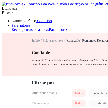
Biblioteca
Buscar
Ganhe o prêmio
Concurso
Para autores
Recompensas de autores
Para autores
Ranking
Navegar
Início /
Palavras-chave /
"confiable" Romances Relacio
Novelas
Contos Curtos
Todos
Romance
Lobisomem
Máfia
Sistema
Fantasia
Urbano
LGB
Confiable
Aqui estão 92 novels relacionadas a confiable para você ler online
como Romance. Comece sua leitura com Secretáriamente amada n
Filtrar por
Atualizando status
Todos
Em andame
Classificar por
Todos
Popularida