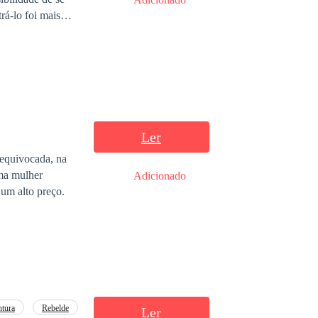
ntimentos que
pessoas, mas o
ado na atual fase
Ler
equivocada, na
uma mulher
Adicionado
 um alto preço.
tura
Rebelde
Ler