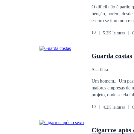
Segunda Chance
O difícil não é partir
benção, porém, desde q
escuro se iluminou e 
motivo para lutar, um
10
5.2K leituras
C
dentes a vida, irônico
perderá com a minha morte. Superar uma perda nunca é fácil, não quando seu coração
médica Helida é traum
Guarda costas
charmoso ortopedista 
o amor, seria possível que eles junto
bem ao lado, literalmen
Ana Elisa
Um homem... Um passado... Uma dor... ESTEFANE OLIVEIR
maiores empresas de n
projeto, onde se ela f
empresa: james willian.
10
4.2K leituras
O
realmente é james will
Cigarros após 