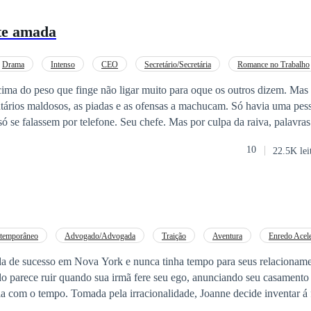
te amada
Drama
Intenso
CEO
Secretário/Secretária
Romance no Trabalho
ima do peso que finge não ligar muito para oque os outros dizem. Mas 
ários maldosos, as piadas e as ofensas a machucam. Só havia uma pess
 se falassem por telefone. Seu chefe. Mas por culpa da raiva, palavras
trata de aparência
10
22.5K lei
 da pior forma como sua vida tem sido e achará aconchego onde menos s
temporâneo
Advogado/Advogada
Traição
Aventura
Enredo Acel
to por Contrato
Herdeiro/Herdeira
Secretário/Secretária
 de sucesso em Nova York e nunca tinha tempo para seus relacionament
o parece ruir quando sua irmã fere seu ego, anunciando seu casamento
a com o tempo. Tomada pela irracionalidade, Joanne decide inventar á 
 não existe. Sem poder desmentir, ela conhecerá Ethan Chaos, seu fa