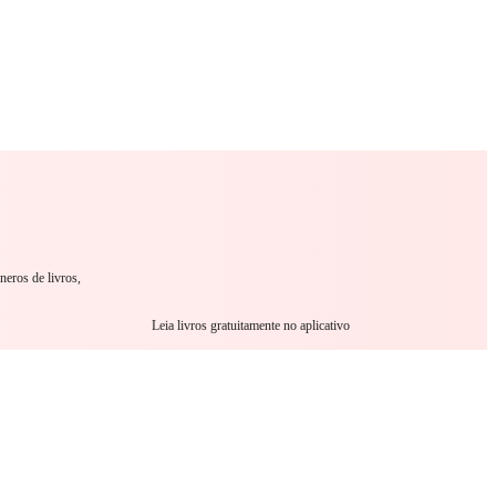
omance
Sci-Fi
Guerra
Outro
neros de livros,
Leia livros gratuitamente no aplicativo