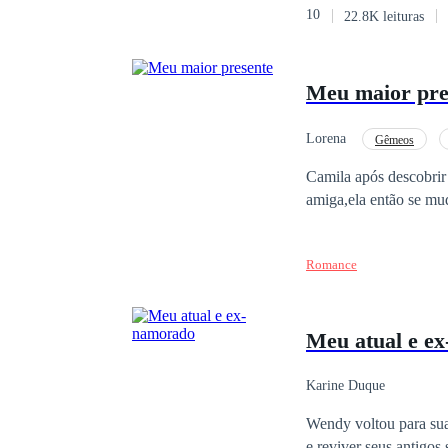
10
22.8K leituras
mostrará a sua família
que aquilo que deveria
Meu maior pre
Lorena
Gêmeos
Campus
Gravide
Camila após descobrir
amiga,ela então se mu
Romance
Meu atual e e
Karine Duque
Wendy voltou para sua 
e reviver seus antigos