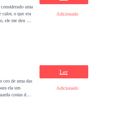
mo considerado uma
 calor, o que era
Adicionado
to, ele me deu um
ando com unhas e
 apenas eu quem
té que um
norme de reviver
Ler
para ela um
Adicionado
guarda costas da
re ele. Quem