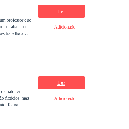
Ler
é um professor que
, ir trabalhar e
Adicionado
es trabalha à
tasias de seus
, que tem o
ma trama que
ra conquistar
Ler
 e qualquer
o fictícios, mas
Adicionado
que fomos buscar
bra. “Trilhas
sentimentos