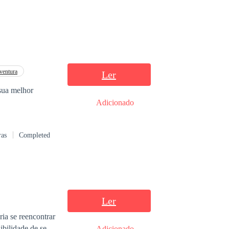
a imaginou era
ventura
Ler
sua melhor
Adicionado
ras
Completed
Ler
ia se reencontrar
ibilidade de se
Adicionado