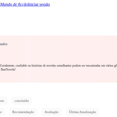
Mundo de ficção
Iniciar sessão
nados
TQ+
YA/TEEN
Paranormal
Mistério/Thriller
Oriental
Jogos
História
MM R
. Geralmente, confiable ou histórias de novelas semelhantes podem ser encontradas em vários gê
o BueNovela!
nto
concluído
de
Recomendação
Avaliação
Última Atualização