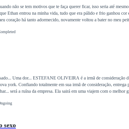
Romance no Trabalho
, quando não se tem motivos que te faça querer ficar, isso seria até mes
ue Ethan entrou na minha vida, tudo que era pálido e frio ganhou cor e
meu coração há tanto adormecido, novamente voltou a bater no meu pei
 amor, uma família, me trouxe de volta o ar. Agora aqui estou me agarr
ompleted
 até, depois de ter desejado que ela me fosse tirada, mas agora não sou
 está fechado. A jovem
atizada pela perda do seu primeiro amor, prometeu nunca mais amar, a
chega a cidade, trazendo consigo seus próprios medos e uma vontade e
s, finalmente voltem a amar? Venha descobrir que a felicidade pode estar
te...
A é a irmã de consideração do ceo de uma das
ova york. Confiando totalmente em sua irmã de consideração, entrega 
alhar... será a ruína da empresa. Ela sairá em uma viajem com o melhor 
 Estefane só não esperava amar seu guarda costas e descobrir segredos sob
ngoing
ian?
o sexo