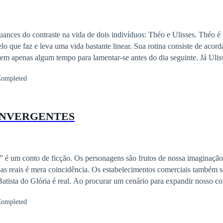
nuances do contraste na vida de dois indivíduos: Théo e Ulisses. Théo 
 que faz e leva uma vida bastante linear. Sua rotina consiste de acordar
 tem apenas algum tempo para lamentar-se antes do dia seguinte. Já Uliss
a em que trabalha com o que gosta, e o faz muito bem: satisfazer as fan
ompleted
ntanto acabam conhecendo uma garota meiga e gentil chamada Geovana
as estruturas de ambos. A leitura de Cigarros Após o Sexo é conferir u
e prazer com a busca pelo autoconhecimento, e sobre o que é preciso pa
ONVERGENTES
” é um conto de ficção. Os personagens são frutos de nossa imaginação
s reais é mera coincidência. Os estabelecimentos comerciais também sã
procurar um cenário para expandir nosso conto, foi na
ra encravada na Serra da Canastra, lugar misterioso e de rara beleza, 
ompleted
ra o incremento místico e esotérico necessário ao desenvolvimento da o
omentos de encontro entre a mente espiritual, mais elevada e plena de 