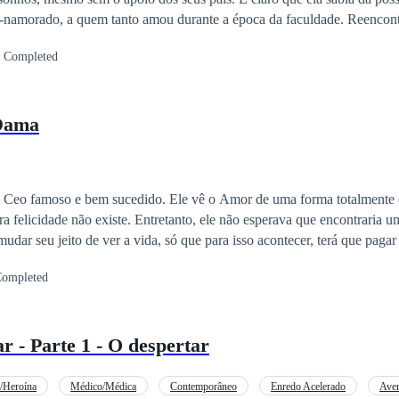
 esperava, e antigas lembranças foram desencadeadas, assim como os se
Completed
po. Cinco anos se passaram e certamente eles não são mais as mesmas 
desistido desse casal, e eles terão a impressão de estar revivendo o pass
 Dama
 Ceo famoso e bem sucedido. Ele vê o Amor de uma forma totalmente 
ra felicidade não existe. Entretanto, ele não esperava que encontraria 
mudar seu jeito de ver a vida, só que para isso acontecer, terá que pagar
ompleted
r - Parte 1 - O despertar
/Heroína
Médico/Médica
Contemporâneo
Enredo Acelerado
Aven