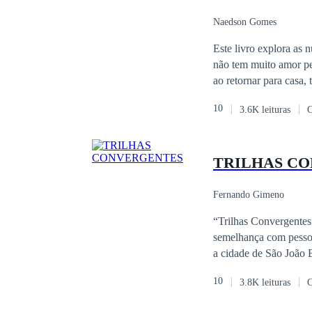
Naedson Gomes
Este livro explora as 
não tem muito amor pelo
ao retornar para casa,
noite, levando uma vid
10
3.6K leituras
C
clientes. Ambos no e
potencial para abalar 
alterna cenas de luxo 
TRILHAS C
alguém.
Fernando Gimeno
“Trilhas Convergentes
semelhança com pessoa
a cidade de São João Batista do Glória é real. Ao 
pequenina cidade minei
10
3.8K leituras
C
o ambiente propício pa
Convergentes” narra m