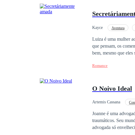
Secretáriamen
Kayce
Aventura
Luiza é uma mulher ac
que pensam, os coment
bem, mesmo que eles só
uma faca afiada ou apenas mais um motivo, Luiza se vê motivada a mudar. Mas nem tudo se 
Romance
e Luiza irá descobrir
O Noivo Ideal
Artemis Cassana
Con
Divórcio
Casamen
Joanne é uma advogada
traumáticos. Seu mund
advogada só envelheci
noiva de um homem que