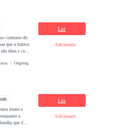
Ler
ao contrario do
oa que a tratava
Adicionado
 são ditas e como
turas
Ongoing
e espera.
erado
Ler
os tristes e
 enquanto a
Adicionado
família que é
lso noivo que