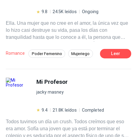
9.8
24.5K leídos
Ongoing
Ella. Una mujer que no cree en el amor, la única vez que
lo hizo casi destruye su vida, pasa los días con
tranquilidad hasta que lo conoce a él, la persona que
cambiara su vida tranquila y monótona. Él. Solo con una
mirada tiene a la mujer que desee, sabe que tiene un
Romance
Leer
Poder Femenino
Mujeriego
poder sobre el opuesto, un CEO multimillonario al que le
Pasión
De Odio al Amor
CEO
encanta divertirse con cualquier falda que se le cruce en
el camino, hasta que ella aparece en su camino
Contemporánea
Rebelde
pensando que caerá al igual que todas, con lo que él no
Mi Profesor
Desafío a las Expectativas
contaba era que ella parecía inmune a sus encantos o
jacky masney
bueno así parecía ser. ¿Podrán superar todo el pasado,
inseguridades y problemas que los agobian para disfrutar
de un Amor Verdadero?
9.4
21.8K leídos
Completed
Todos tuvimos un día un crush. Todos creímos que eso
era amor. Sofía una joven que ya está por terminar el
colegio y es seducida por el aspecto físico de uno de sus