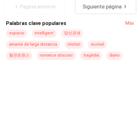
las consecuencias de su acto imprudente. Ahora, tendrá
Matrimonio por Contrato
Despiadado
Pagina anterior
Siguiente página
que enfrentarse a los cambios en su vida y convivir con
CEO
Romance oscuro
un hombre que hará sus problemas aún mayores que
Palabras clave populares
Más
antes.
espacio
intelligent
맞선관계
amante de larga distancia
misteri
incrível
혐관로맨스
romance obscuro
tragédia
diario