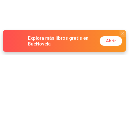
Explora más libros gratis en
Abrir
BueNovela
Hot Genres
Romance
Recursos
Hombre lobo
Palabras clave
Redes Sociales
Mafia
Búsquedas calientes