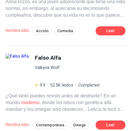
Anna Rizzo, es una joven adolescente que tiene una vida
normal, sin embargo, al acercarse su decimosexto
cumpleaños, descubre que su vida no es lo que parece y
que en realidad, es hija de hombres lobo, encima, es la
hija del alfa de la manada Loto de Luna, Alastor Moretti,
Hombre lobo
Leer
Acción
Comedia
quien esconde un enorme y terrible pasado. Acompaña a
Hombres lobo
Adolescente
Anna en su viaje por el descubrimiento de su nueva vida,
donde, aparte de tener que lidiar con todos los cambios,
Heredero / Heredera
Identidad oculta
tendrá que enfrentar una decisión amorosa que podría
Falso Alfa
De Débil a Fuerte
Giro Argumental
cambiarlo todo.
Desafío a las Expectativas
Valkyria Wolf
9.9
52.5K leídos
Completed
¿Qué tanto puedes resistir antes de destruirte? En un
mundo
moderno
, donde los lobos con genética alfa
mandan y los omegas solo obedecen... Leticia le tocó ser
una omega en una familia donde es prohibido serlo y
para sobrevivir toma tantos medicamentos para fingir ser
Hombre lobo
Leer
Contemporánea
Omega
un alfa, que ya no sabe cuanto tiempo le queda. Pero