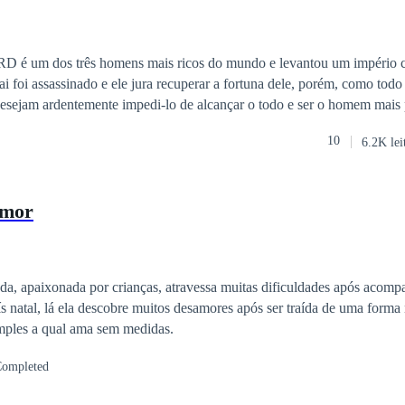
mor que a quebrou ou é hora de enxergar quem realmente esteve ao seu
 um dos três homens mais ricos do mundo e levantou um império 
ai foi assassinado e ele jura recuperar a fortuna dele, porém, como todo
desejam ardentemente impedi-lo de alcançar o todo e ser o homem mais
10
6.2K lei
amor
a, apaixonada por crianças, atravessa muitas dificuldades após acomp
s natal, lá ela descobre muitos desamores após ser traída de uma forma
mples a qual ama sem medidas.
ompleted