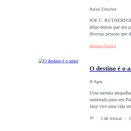
a pena lutar por um a
todo?
Rafael Zimichut
JOE C. RUTHERFORD é
dólar depois que seu p
diversas pessoas que 
mundo.
Mistério/Thriller
O destino é o 
Jê Agne
Uma menina atrapalhad
namorado para seu Paí
Jany vive uma vida si
10
3.4K leituras
C