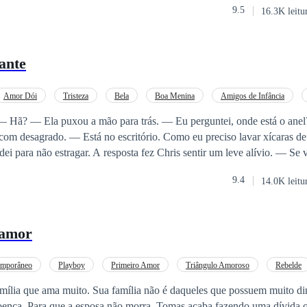
9.5
16.3K leitu
o teria a mãe para sempre, Alina não estava pronta para perdê-la agor
 ela não tinha mais ninguém a partir daquele momento. Duas pessoas, d
 em frente. O destino, sempre tão irônico, resolve uni-los do seu jeito 
ante
ambos despertarão um no outro o amor que eles acreditam não mais ter. 
Amor Dói
Tristeza
Bela
Boa Menina
Amigos de Infância
 Como eu preciso lavar xícaras de café com
para não estragar. A resposta fez Chris sentir um leve alívio. — Se você tirar esse
 que está rompendo o nosso noivado. Sem joguinhos. — Eu não terminei o
9.4
14.0K leitu
ão coloque-o. Agora. O olhar de Chris era firme, e suas
om. — Murmurou ela contrariada. Pegou a bolsa,
ou de volta no dedo. Depois, virou a mão para mostrar a ele.
 amor
emporâneo
Playboy
Primeiro Amor
Triângulo Amoroso
Rebelde
o/Herdeira
Arrependimento
ília que ama muito. Sua família não é daqueles que possuem muito di
ença. Para que a esposa não morra, Tomas acaba fazendo uma dívida q