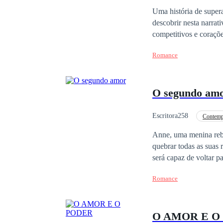
Uma história de supera
descobrir nesta narra
competitivos e coraçõ
Romance
O segundo am
Escritora258
Contemp
Anne, uma menina rebe
quebrar todas as suas 
será capaz de voltar para ele ou seguirá em fr
fortuna. Um jovem inte
Romance
de outras. Ele ama adr
lutador clandestino de luta livre. Ethan, um nerd que nunca gostou de cham
apenas para ser seu ca
O AMOR E O
sempre será apenas isso para ela? Entre traições, segredos e escolhas ines