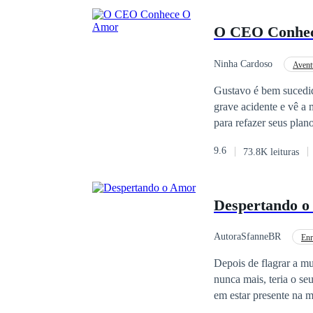
O CEO Conhe
Ninha Cardoso
Avent
Rebelde
Gustavo é bem sucedido
grave acidente e vê a 
para refazer seus pla
pequena, longe de todo
9.6
73.8K leituras
cuidar do pequeno negó
correta, honesta e tr
dominador.Está acost
Despertando 
vida sempre cheia de 
envolvendo. Porém ele
problemas?
AutoraSfanneBR
Enr
Aventura
Depois de flagrar a mulher qu
nunca mais, teria o se
em estar presente na 
menina e teve de apre