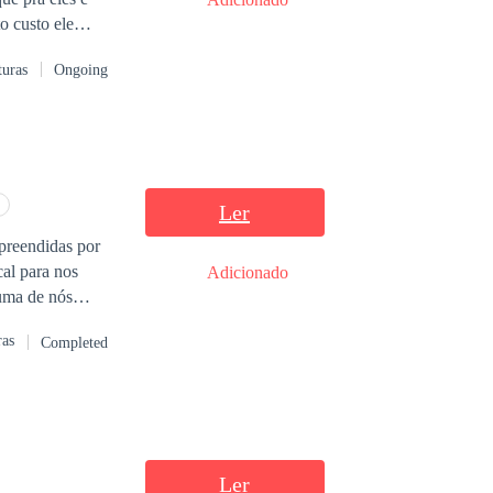
o custo ele
empo
turas
Ongoing
Ler
Adicionado
ras
Completed
Ler