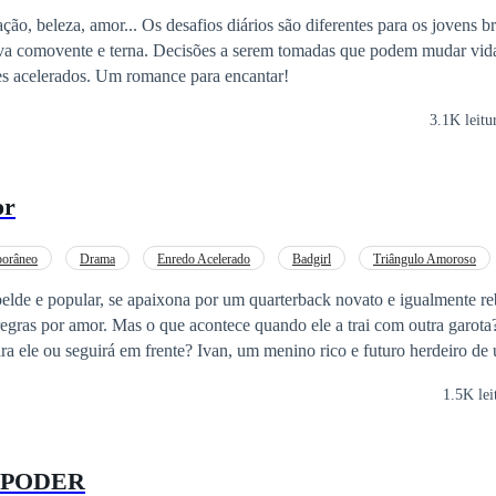
ção, beleza, amor... Os desafios diários são diferentes para os jovens b
tiva comovente e terna. Decisões a serem tomadas que podem mudar vida
es acelerados. Um romance para encantar!
3.1K leitu
or
orâneo
Drama
Enredo Acelerado
Badgirl
Triângulo Amoroso
lde e popular, se apaixona por um quarterback novato e igualmente reb
regras por amor. Mas o que acontece quando ele a trai com outra garota
ente? Ivan, um menino rico e futuro herdeiro de uma imensa
ligente e um dos atletas mais promissores, que entrou na nova escola a
1.5K lei
enalina: de dia, é um estudante exemplar e o playboy desejado por toda
ar atenção, entra na vida de Anne
pacho. Ela só o procurava quando precisava de ajuda nos trabalhos, mas
 PODER
peradas, Anne precisará decidir: vale