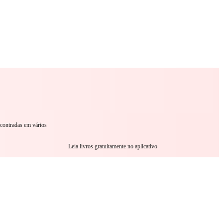
omance
Sci-Fi
Guerra
Outro
ncontradas em vários
Leia livros gratuitamente no aplicativo