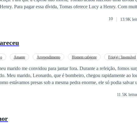
Henry. Para pagar essa dívida, Tomas oferece Lucy a Henry. Com muit
 ir com Henry, ela está disposta a virar a vida dele de cabeça pra baixo. Nesse t
10
13.9K lei
eu e novos sentimentos vão surgindo.
areceu
so
Amante
Arrependimento
Homem cafajeste
Frio(a) / Insensível
vidou para jantar fora. Durante a refeição, fomos surpreendidas por
local para nos
11.5K leitu
a trás. Implorei desesperadamente para que ele me salvasse, mas
e ela ficar aqui, vai morrer.” Enquanto via a
dor física foi superada pela dor no coração. Depois que morri, Leonardo
mor