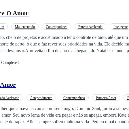
ce O Amor
ura
Mal-entendido
Contemporâneo
Enredo Acelerado
Inteligente
, cheio de projetos e acostumado a ter o controle de tudo, até que um 
morte de perto, o que o faz rever suas prioridades na vida. Ele decide 
nos e descansar.Aproveita o fim de ano e a chegada do Natal e se muda 
 o estresse.Beatriz tem uma grande responsabilidade. Criar seus irmão
Completed
cio familiar que ficou sob a responsabilidade dela após a morte de seus
abalhadora, nunca teve experiência com um homem como ele, cheio de v
umada ao trabalho pesado, mas não tem noção nenhuma quando se trat
o Amor
obrigações é voltada para a família.Um mal-entendido acontece e os une
s são diferentes demais e por vezes se estranham. Será que ambos pode
edo Acelerado
Arrependimento
Contemporâneo
Primeiro Amor
R
e amava na cama com seu amigo, Dominic Sant, jurou a si mesmo que ninguém,
u amor. Seu novo lema de vida era pegar e não se apegar, embora Kate ai
mente do rapaz. Alina sempre sofreu muito na vida. Perdeu o pai quand
nder a seguir em frente juntamente a sua mãe. E aqui está o grande pr