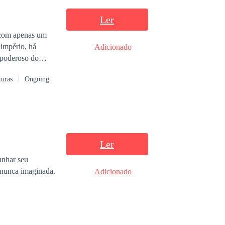
 lado o tempo
Ler
com apenas um
 império, há
Adicionado
 poderoso do
turas
Ongoing
Ler
anhar seu
 nunca imaginada.
Adicionado