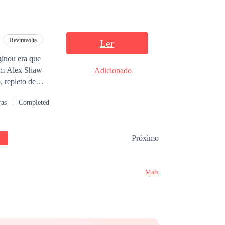
Reviravolta
Ler
com Alex Shaw
Adicionado
ras
Completed
Próximo
encialmente
Mais