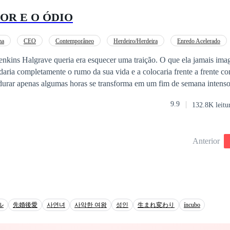
OR E O ÓDIO
ma
CEO
Contemporâneo
Herdeiro/Herdeira
Enredo Acelerado
Amor à Primeira Vista
rave queria era esquecer uma traição. O que ela jamais imaginou era que
aria completamente o rumo da sua vida e a colocaria frente a frente 
e e sentimentos que nenhum dos dois estava preparado para viver. Mas nem todo
9.9
132.8K leitu
cil. Rebecca e Alex descobrirão que o destino pode unir duas
á muito mais do que amor. Aviso ao leitor: Esta é uma obra de romance e
veis e pode conter gatilhos, incluindo
Anterior
iolência, abuso psicológico, manipulação, luto e outros conteúdos pot
ル
先婚後愛
사연녀
사악한 여왕
성인
生まれ変わり
íncubo