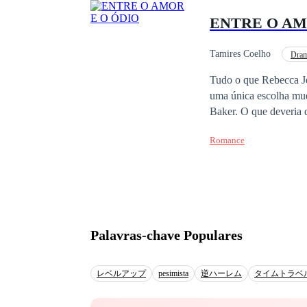
ENTRE O AM
Tamires Coelho
Dra
Triângulo Amoroso
Tudo o que Rebecca Jenkins Halg
uma única escolha mud
Baker. O que deveria durar apenas algumas horas se transforma em um fim de semana intenso, repleto de
descobertas, cumplicidad
Romance
grande amor está destinado a ter um caminho fá
pessoas, mas permanecer juntos exigir
drama destinada ao público adulto. A narrativa aborda temas sensí
linguagem imprópria, v
perturbadores.
Palavras-chave Populares
レベルアップ
pesimista
逆ハーレム
タイムトラベ