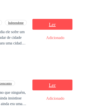
Independente
Ler
dia ele sofre um
mudar de cidade
Adicionado
para uma cidade
s mais novos e
 pais. Inocente,
ontades e
a de homens. Sua
 e eles acabam se
rão superar seus
eencontro
Ler
nda insistisse
Adicionado
o ainda era uma
oblema: mesmo