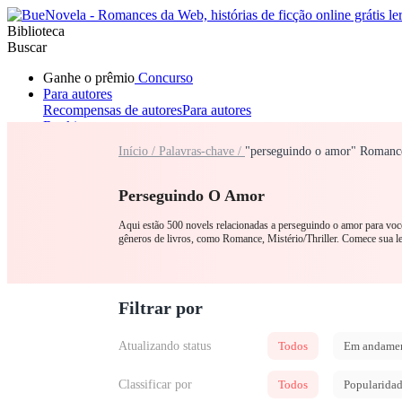
Biblioteca
Buscar
Ganhe o prêmio
Concurso
Para autores
Recompensas de autores
Para autores
Ranking
Navegar
Início /
Palavras-chave /
"perseguindo o amor" Romanc
Novelas
Contos Curtos
Todos
Romance
Lobisomem
Máfia
Sistema
Fantasia
Urbano
LGB
Perseguindo O Amor
Aqui estão 500 novels relacionadas a perseguindo o amor para voc
gêneros de livros, como Romance, Mistério/Thriller. Comece su
Filtrar por
Atualizando status
Todos
Em andame
Classificar por
Todos
Popularida