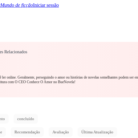
Mundo de ficção
Iniciar sessão
es Relacionados
TQ+
YA/TEEN
Paranormal
Mistério/Thriller
Oriental
Jogos
História
MM R
ê ler online. Geralmente, perseguindo o amor ou histórias de novelas semelhantes podem ser e
a leitura com O CEO Conhece O Amor no BueNovela!
nto
concluído
de
Recomendação
Avaliação
Última Atualização