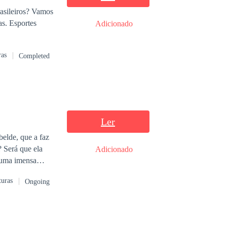
rasileiros? Vamos
s. Esportes
Adicionado
ras
Completed
Ler
elde, que a faz
? Será que ela
Adicionado
pós ser expulso
turas
Ongoing
s; de noite, um
 será que ele