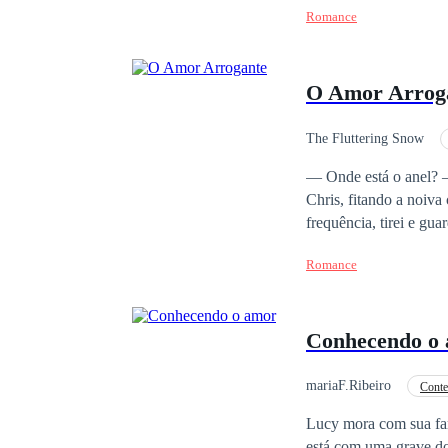
Romance
sabendo que também nã
porque definitivamente
mesmo desejo de seguir
O Amor Arrog
The Fluttering Snow
Mal-entendido
— Onde está o anel? — Hã? — Ela puxou a mão para trás. — Eu perguntei, onde está o anel? — Repetiu
Chris, fitando a noiva com desagrado. — Está no escritório.
frequência, tirei e guardei 
anel de novo, vou entender
Romance
noivado. Só tirei o anel para mantê-lo seguro. — Ent
palavras soavam quase como uma ordem. — Tá bom, tá b
tirou o anel e o coloc
Conhecendo o
mariaF.Ribeiro
Cont
Aventura
Herdeir
Lucy mora com sua fam
está com uma grave do