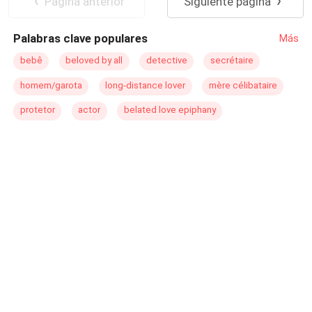
Pagina anterior
Siguiente página
Palabras clave populares
Más
bebê
beloved by all
detective
secrétaire
homem/garota
long-distance lover
mère célibataire
protetor
actor
belated love epiphany