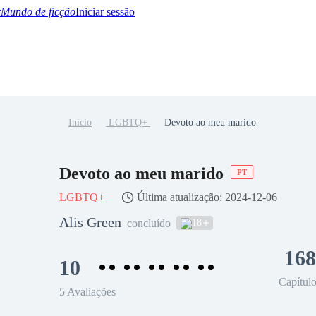
Mundo de ficção
Iniciar sessão
Início
LGBTQ+
Devoto ao meu marido
BTQ+
YA/TEEN
Paranormal
Misterio/Thriller
Oriental
Juegos
Historia
MM
Devoto ao meu marido
PT
LGBTQ+
Última atualização: 2024-12-06
Alis Green
18
concluído
168
10
Capítul
5 Avaliações