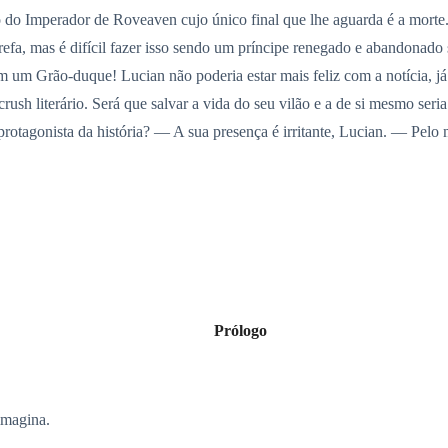
 do Imperador de Roveaven cujo único final que lhe aguarda é a morte. 
arefa, mas é difícil fazer isso sendo um príncipe renegado e abandonad
om um Grão-duque! Lucian não poderia estar mais feliz com a notícia
rush literário. Será que salvar a vida do seu vilão e a de si mesmo ser
 protagonista da história? — A sua presença é irritante, Lucian. — Pel
Prólogo
imagina.