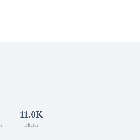
 Romance
Sci-Fi
Guerra
Otros
11.0K
os
leituras