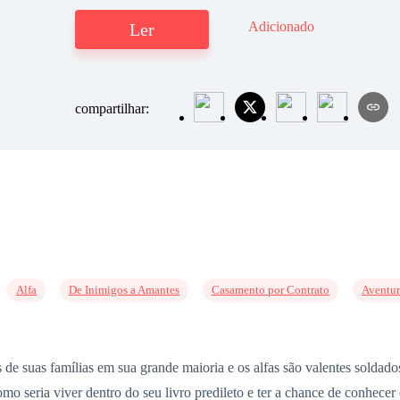
Adicionado
Ler
compartilhar:
Alfa
De Inimigos a Amantes
Casamento por Contrato
Aventur
e suas famílias em sua grande maioria e os alfas são valentes soldad
omo seria viver dentro do seu livro predileto e ter a chance de conhec