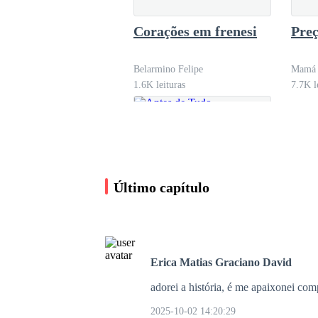
— Mais… me dê mais.
Corações em frenesi
Preç
Ele deixaria que o seu ômega tivesse o que qui
Belarmino Felipe
Mamá
pulsante fosse cada vez mais fundo e acertasse a
1.6K leituras
7.7K l
Afinal, era a visão mais divina a do seu ômeg
Último capítulo
Quando todo o ato finalmente chegou ao fim, o
conseguindo chegar até a cozinha onde o mord
Erica Matias Graciano David
— Já está de pé, meu senhor?
adorei a história, é me apaixonei com
Antes de Tudo
2025-10-02 14:20:29
— Estou exausto, mas há quanto tempo que não 