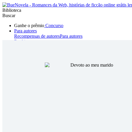
Biblioteca
Buscar
Ganhe o prêmio
Concurso
Para autores
Recompensas de autores
Para autores
Ranking
Navegar
Novelas
Contos Curtos
Todos
Romance
Hombre lobo
Mafia
Sistema
Fantasía
Urbano
LG