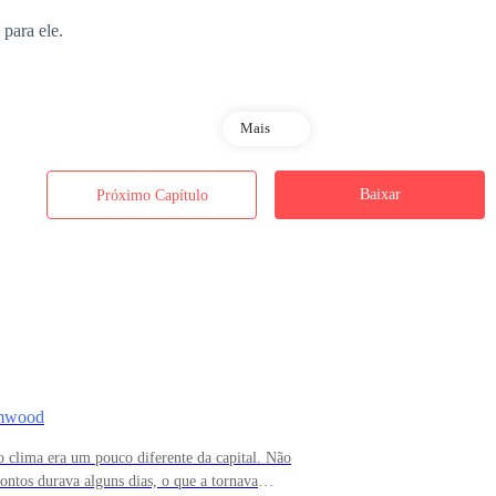
para ele.
Mais
Baixar
Próximo Capítulo
 esguios se envolvem em seu pescoço, e o corpo magro e curvilíneo se 
vinho adocicado que deixava o alfa completamente embriagado.
imwood
o clima era um pouco diferente da capital. Não
 ômega com possessividade, arrancando gemidos altos e manhosos do se
pontos durava alguns dias, o que a tornava