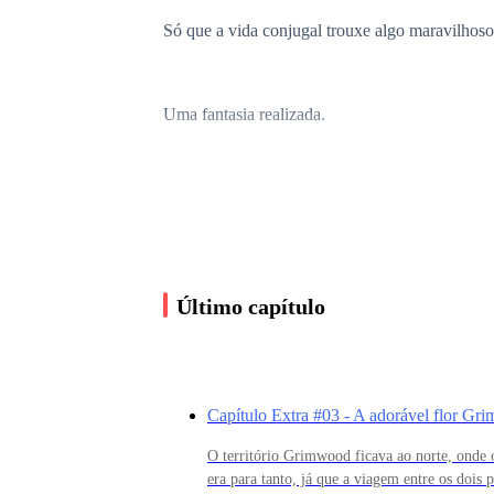
Só que a vida conjugal trouxe algo maravilhoso 
Uma fantasia realizada.
— Haa… Hngh! Haa… meu alfa…
Aqueles finos lábios gemiam por ele. Os braços
Último capítulo
quente e sua pele emanava um forte cheiro de 
A fera que havia dentro dele estava faminta.
Capítulo Extra #03 - A adorável flor Gr
O território Grimwood ficava ao norte, onde 
Os seus instintos se agarravam à carne nua do
era para tanto, já que a viagem entre os dois 