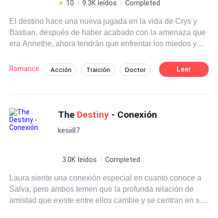
10
9.3K leídos
Completed
El destino hace una nueva jugada en la vida de Crys y
Bastian, después de haber acabado con la amenaza que
era Annethe, ahora tendrán que enfrentar los miedos y
traiciones que les dejó esa mala experiencia. El último
año escolar llega y Bastian está dispuesto a todo por
Romance
Leer
Acción
Traición
Doctor
recuperar a Crys, sin saber que ella guarda un secreto
Ritmo Rápido
Rebelde
Pasión
que lo puede destruir. Comenzando a poner en tela de
juicio si de verdad vale la pena luchar por algo que solo
Venganza
Adolescente
Campus
lastima a muchas personas. ¿Podrá Bastian recuperar a
The
Destiny
- Conexión
la persona que más ama en el mundo? y lo más
kesii87
importante... ¿Podrán superar el último año escolar? Una
nueva aventura comienza Un nuevo año escolar los
pondrá por última vez a prueba. Y un nuevo juego da
3.0K leídos
Completed
comienzo dando entrada a la pasión, el deseo y el
Laura siente una conexión especial en cuanto conoce a
romance.
Salva, pero ambos temen que la profunda relación de
amistad que existe entre ellos cambie y se centran en ser
sólo amigos. Pero los sentimientos no son algo fácil de