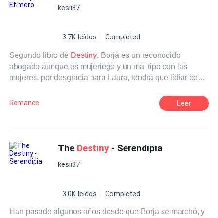
kesii87
3.7K leídos
Completed
Segundo libro de
Destiny
. Borja es un reconocido
abogado aunque es mujeriego y un mal tipo con las
mujeres, por desgracia para Laura, tendrá que lidiar con
él pues es su jefe. Por si esto fuese poco, las cosas con
Salva, su mejor amigo, no van tan bien como esperaba.
Romance
Leer
Incapaz de dejar lo personal fuera de lo laboral, Borja se
propone conquistar a Laura, pero lo que realmente quiere
es meterse entre sus piernas. Ella lo ve sólo como el
capullo de su jefe y quizás una distracción con la que
The
Destiny
- Serendipia
olvidarse de sus problemas. El no poder tenerla hace que
kesii87
Borja se convierta en alguien que nunca esperó ser.
3.0K leídos
Completed
Han pasado algunos años desde que Borja se marchó, y