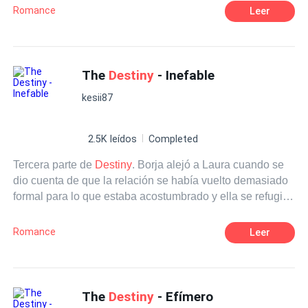
evitar. ¿Podrán lograrlo o terminará pasando algo entre
Romance
Leer
ellos?
The
Destiny
- Inefable
kesii87
2.5K leídos
Completed
Tercera parte de
Destiny
. Borja alejó a Laura cuando se
dio cuenta de que la relación se había vuelto demasiado
formal para lo que estaba acostumbrado y ella se refugió
en su mejor amigo, lo que hizo que los celos de Borja
aflorasen y se diese cuenta de lo que había perdido.
Romance
Leer
Volvió a por ella, pero ya era tarde. Pero ... él está
decidido a recuperarla. ¿Lo logrará?
The
Destiny
- Efímero