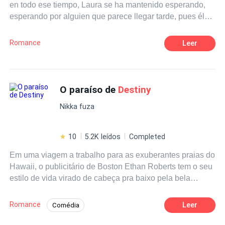
en todo ese tiempo, Laura se ha mantenido esperando,
esperando por alguien que parece llegar tarde, pues él
parece haber seguido adelante, aunque ella se haya
quedado en el pasado. Pero Borja volverá, y cuando
Romance
Leer
vuelvan a encontrarse... ¿qué pasará entonces? ¿qué
pasará con las promesas, con las mentiras y el dolor?
¿podrán al final estar juntos? Cuando dos personas que
se aman han pasado por tanto, cuando el tiempo, las
O paraíso de
Destiny
mentiras y el dolor van de la mano, sólo se puede hacer
Nikka fuza
una cosa: Olvidar y enamorarse de nuevo. Pero en la
práctica, las cosas no son siempre tan sencillas.
Serendipia: Descubrir algo sin buscarlo, sin apenas
10
5.2K leídos
Completed
darse cuenta, cuando ya se ha perdido toda esperanza
Em uma viagem a trabalho para as exuberantes praias do
Hawaii, o publicitário de Boston Ethan Roberts tem o seu
estilo de vida virado de cabeça pra baixo pela bela
Destiny
De Angelis. Dess, leva a vida da melhor maneira
que conseguiu imaginar. Largou a faculdade de direito,
Romance
Leer
Comédia
se mudou para Kauai com seu melhor amigo, Nicholas
POV em Primeira Pessoa
Intenso
Bryce, e há quase um ano, decidiu aproveitar tudo o que