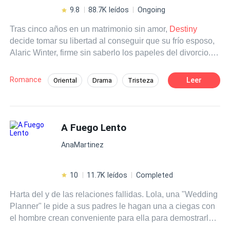
9.8
88.7K leídos
Ongoing
Tras cinco años en un matrimonio sin amor,
Destiny
decide tomar su libertad al conseguir que su frío esposo,
Alaric Winter, firme sin saberlo los papeles del divorcio.
Pero Alaric no está dispuesto a perder lo que considera
suyo, especialmente cuando los celos lo consumen al ver
Romance
Leer
Oriental
Drama
Tristeza
a
Destiny
junto a su mejor amigo, Orion Blaine. Mientras
CEO
Despiadado
Infidelidad
tanto, Triana Ayesa, la mujer que siempre fue la amante
de su esposo, no se detendrá ante nada para reclamar el
Matrimonio por Contrato
Divorcio
lugar que cree merecer. En un juego de mentiras,
A Fuego Lento
secretos y rencores, un divorcio que debía ser el final se
AnaMartinez
convierte en el inicio de una batalla por la verdad y la
familia. ¿Podrá
Destiny
escapar de las cadenas de su
matrimonio, o quedará atrapada en un peligroso laberinto
10
11.7K leídos
Completed
donde el amor, la venganza y la traición se entrelazan?
Harta del y de las relaciones fallidas. Lola, una "Wedding
Planner" le pide a sus padres le hagan una a ciegas con
el hombre crean conveniente para ella para demostrarles
lo difícil es encontrar el hoy en día. Así conoce a Martín,