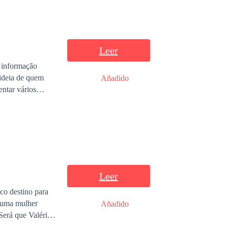
Leer
e informação
Añadido
que trarão ainda
Leer
co destino para
Añadido