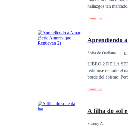
hallazgos tan marcados
como inicia un camino 
Romance
sucedido, así inicia s
Aprendiendo a
Sofía de Orellana
Di
Contemporánea
LIBRO 2 DE LA SERIE 
redimirse de todo el d
borde del abismo. Pero
Daniela ayudarlo a sa
Romance
A filha do sol e
Saanny A.