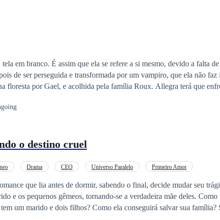
tela em branco. É assim que ela se refere a si mesmo, devido a falta d
a por Gael, e acolhida pela família Roux. Allegra terá que enfrentar vários
m de ter que lidar com os fantasmas de seu passado misterioso. Uma vampira
going
dos outros, com uma beleza encantadora e dons que ninguém jamais viu, 
.
do o destino cruel
neo
Drama
CEO
Universo Paralelo
Primeiro Amor
omance que lia antes de dormir, sabendo o final, decide mudar seu trági
 e os pequenos gêmeos, tornando-se a verdadeira mãe deles. Como uma mulher
ilhos? Como ela conseguirá salvar sua família? Será que Valéria
tino que arrasta a ela e ao marido?