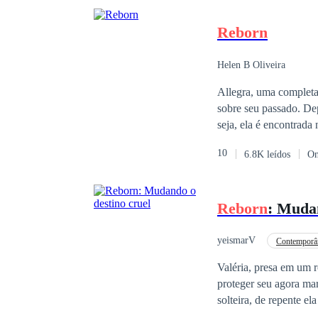
Reborn
Helen B Oliveira
Allegra, uma completa 
sobre seu passado. Depois de ser perseguida e transformada por um vampiro, que ela não faz ideia de quem
seja, ela é encontrada na florest
desafios pela frente, alé
10
6.8K leídos
On
totalmente diferente 
mais problemas para si
Reborn
: Mudan
yeismarV
Contemporâ
Valéria, presa em um r
proteger seu agora marido
solteira, de repente ela tem um marido e dois f
conseguirá mudar o des