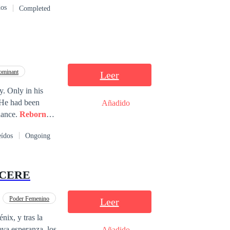
dos
Completed
ominant
Leer
his
 He had been
Añadido
im another chance.
Reborn
enormous,
eídos
Ongoing
d hoarded
SCERE
Poder Femenino
Leer
ras la
va esperanza, los
Añadido