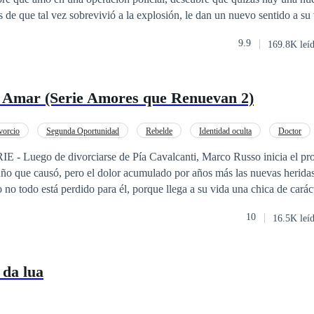
 de que tal vez sobrevivió a la explosión, le dan un nuevo sentido a su 
para dar con su paradero y no está dispuesta a parar hasta descubrir la
9.9
169.8K leí
u camino tras su huella ¿Estará vivo Felipe? De estar vivo ¿Por qué huyó
 Amar (Serie Amores que Renuevan 2)
vorcio
Segunda Oportunidad
Rebelde
Identidad oculta
Doctor
Arrepentimiento
Ritmo Rápido
- Luego de divorciarse de Pía Cavalcanti, Marco Russo inicia el pr
año que causó, pero el dolor acumulado por años más las nuevas heridas,
 no todo está perdido para él, porque llega a su vida una chica de carác
nar y a Aprender a Amar?
10
16.5K leí
 da lua