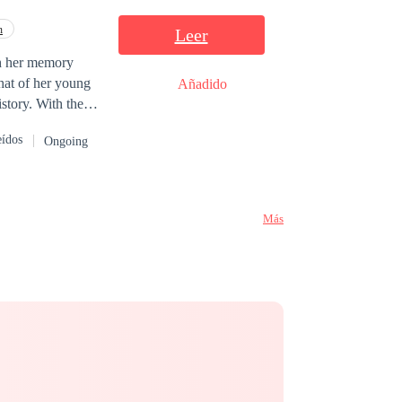
n
Leer
th her memory
that of her young
Añadido
story. With the
 new allies, and a
eídos
Ongoing
ce of corruption
urned the
Más