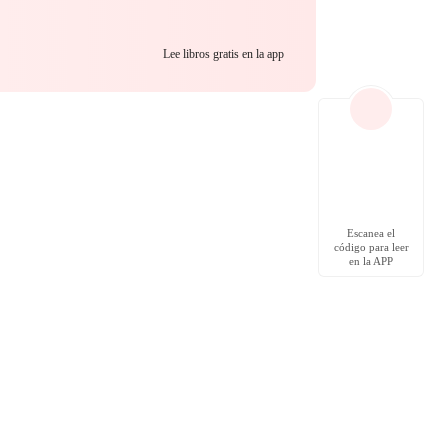
Lee libros gratis en la app
Escanea el
código para leer
en la APP