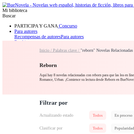
Mi biblioteca
Buscar
PARTICIPA Y GANA
Concurso
Para autores
Recompensas de autores
Para autores
Ranking
Navegar
Inicio /
Palabras clave /
"reborn" Novelas Relacionadas
Novelas
Cuentos Cortos
Todos
Romance
Hombre lobo
Mafia
Sistema
Fantasía
Urbano
LG
Reborn
Aquí hay 8 novelas relacionadas con reborn para que las lea en lín
Romance, Urban. ¡Comience su lectura desde Reborn en BueNove
Filtrar por
Actualizando estado
Todos
En proceso
Clasificar por
Todos
Popularida