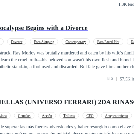
1.3K leí
calypse Begins with a Divorce
Divorce
Face-Slapping
Contemporary
Fast-Paced Plot
D
ck, Ray Morley was brutally murdered and eaten by his wife's family. Only in 
learn the cruel truth—his beloved son wasn't his own flesh and blood.
nothing more than a pathetic stand-in, a fool used and discarded. But fate gave h
he end of the world, Ray awakened to find himself in possession of an 
8.6
57.5K l
 wife, won a massive
into the stock market, and earned billions. He built fortified shelters an
em.
UELLAS (UNIVERSO FERRARI) 2DA RINA
 more weakness. This time, Ray would rise above it all.
ánea
Gemelos
Acción
Trillizos
CEO
Arrepentimiento
a
superar las más fuertes adversidades y haber resurgido como el ave fénix, y t
re que amó en una operación policial, descubre que quizás hay una nue