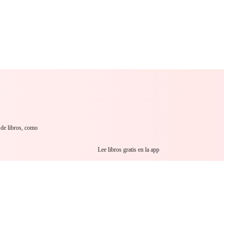
 Romance
Sci-Fi
Guerra
Otros
 de libros, como
Lee libros gratis en la app