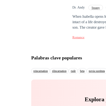
where her talent, her pain, and her 
scars of betrayal, and 
Dr. Andy
Steamy
Second Chance
When Isabella opens he
intact of a life destr
son. The creator gave 
opportunity to rewrite 
Romance
love born of trust. He
in “Altos del Sur,” she
Arriagas' world upside down. “El día que volví” combines second chances, pr
intrigue, and a heroin
Palabras clave populares
reincarnation
réincarnation
rude
beta
novia sustituta
Explora 