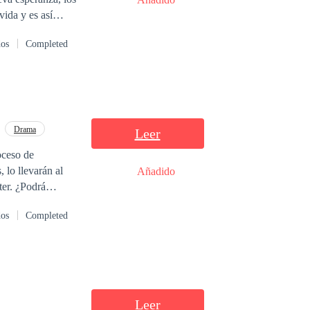
vida y es así
 verdad de lo
dos
Completed
 de su familia?
Drama
Leer
oceso de
 lo llevarán al
Añadido
ter. ¿Podrá
dos
Completed
Leer