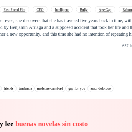
motherhood are finally visible? A gripping story of unrequited love, the
the strength it takes to be
reborn
when everything falls apart.
Fast-Paced Plot
CEO
Intelligent
Bully
Age Gap
Rebor
r eyes, she discovers that she has traveled five years back in time, wi
oyed by Benjamin Arriaga and a supposed accident that took her life and 
her a new opportunity, and this time she had no intention of repeating hi
her life, she decided to break with the past and face it with intelligence,
657 l
r talent led her to an ambitious project. When Isabella discovered eviden
 leaked the information to a journalist and unleashed a public war that t
otective romance, corporate
e who turns pain into power.
friends
tendencia
madeline crawford
gay-for-you
amor doloroso
y lee
buenas novelas sin costo