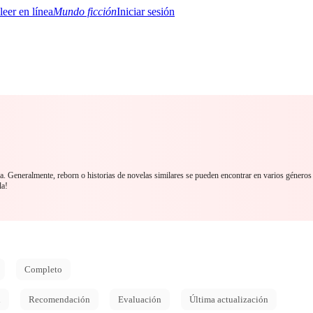
Mundo ficción
Iniciar sesión
BTQ+
YA/TEEN
Paranormal
Misterio/Thriller
Oriental
Juegos
Historia
MM
ea. Generalmente, reborn o historias de novelas similares se pueden encontrar en varios géneros
la!
Completo
d
Recomendación
Evaluación
Última actualización