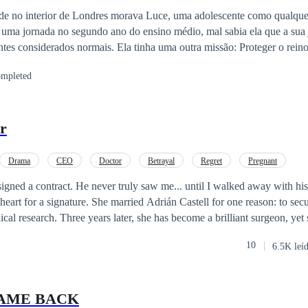
e no interior de Londres morava Luce, uma adolescente como qualque
ar uma jornada no segundo ano do ensino médio, mal sabia ela que a sua 
ntes considerados normais. Ela tinha uma outra missão: Proteger o reino
mpleted
por causa de um amor proibido que aconteceu há milhares de anos atrás 
s que nós mais amamos que nos matam."
or
Drama
CEO
Doctor
Betrayal
Regret
Pregnant
gned a contract. He never truly saw me... until I walked away with his son.
eart for a signature. She married Adrián Castell for one reason: to sec
ical research. Three years later, she has become a brilliant surgeon, yet
 silent witness to the devotion her husband reserves for another woman. When
10
6.5K leí
ant, the life she built on silence begins to crumble. The news brings two
could be born blind, and Adrián sees her not as a partner, but as a pawn 
CAME BACK
weight of a hollow surname, or will she find the courage to disappear a