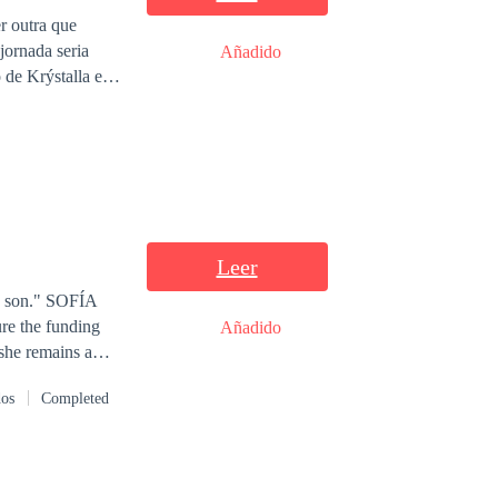
r outra que
jornada seria
Añadido
 de Krýstalla e
entre o sol e a
Leer
" SOFÍA
ure the funding
Añadido
 she remains a
 Sofía
dos
Completed
 devastating
to protect his
nd build a world