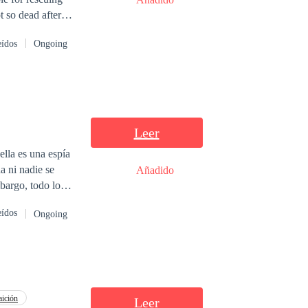
 so dead afterall
 to boot.
eídos
Ongoing
Leer
ella es una espía
a ni nadie se
Añadido
bargo, todo lo
que bajo las
eídos
Ongoing
to la hará
aición
Leer