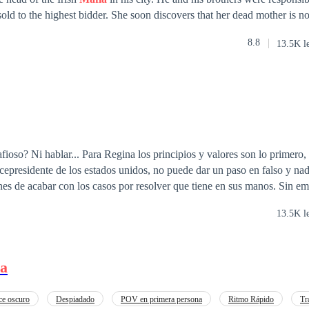
old to the highest bidder. She soon discovers that her dead mother is not
 is not only a
Mafia
princess in her own right, but she has twin brothers
8.8
13.5K l
fioso? Ni hablar... Para Regina los principios y valores son lo primero, 
vicepresidente de los estados unidos, no puede dar un paso en falso y nad
nes de acabar con los casos por resolver que tiene en sus manos. Sin em
ajo cuando conozca a Salvatore White, un brillante y sensual psicólogo 
13.5K l
te de armas muy sagaz y escurridizo, con sus encantos y su oscuro secre
da y si desea ser la mujer de un mafioso...
ia
e oscuro
Despiadado
POV en primera persona
Ritmo Rápido
Tr