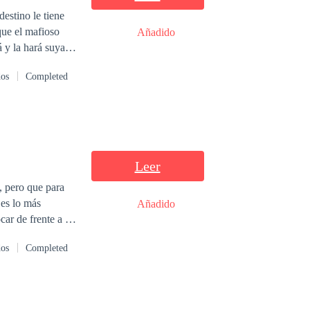
estino le tiene
Añadido
 y la hará suya
os invisibles del
dos
Completed
 las
mafia
s se
 tiene más opción
 poderoso del
Leer
, pero que para
 es lo más
Añadido
ar de frente a la
lleva hasta ahora.
dos
Completed
cuentro escrito
r no es el único
or la persona que
er de la