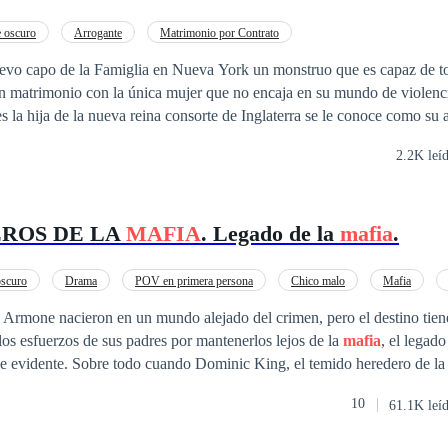
Ariel encontraran el camino correcto para descubrirlo en esta novela d
 oscuro
Arrogante
Matrimonio por Contrato
evo capo de la Famiglia en Nueva York un monstruo que es capaz de t
n matrimonio con la única mujer que no encaja en su mundo de violenc
te de Inglaterra se le conoce como su alteza real la
tulo que ella detesta y odia por todo el sufrimiento que lleva en su alma
2.2K leí
 padrastro un ser despiadado era también un capo de la
mafia
en Inglat
tti. Pero... ¿Qué pasa cuando Elena y Luca se vean envueltos en un ma
oder confiar en su marido ? ¿Luca será capaz de descubrir la verdad d
ROS DE LA
MAFIA
. Legado de la
mafia
.
drá el amor ser mas fuerte que el odio?
scuro
Drama
POV en primera persona
Chico malo
Mafia
Odio al Amor
Venganza
 Armone nacieron en un mundo alejado del crimen, pero el destino tien
 los esfuerzos de sus padres por mantenerlos lejos de la
mafia
, el legad
arrastran pronto se hace evidente. Sobre todo cuando Dominic King, el temido heredero de l
 por el daño infligido a su familia y, para hacerlo, sus ojos se posan en
10
61.1K leí
en que lleva consigo las dos sangres culpables de su desgracia, y Domi
más poderosa. Su plan es seducirla, enamorarla y destruirla desde aden