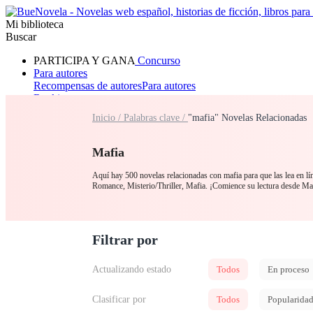
Mi biblioteca
Buscar
PARTICIPA Y GANA
Concurso
Para autores
Recompensas de autores
Para autores
Ranking
Navegar
Inicio /
Palabras clave /
"mafia" Novelas Relacionadas
Novelas
Cuentos Cortos
Todos
Romance
Hombre lobo
Mafia
Sistema
Fantasía
Urbano
LG
Mafia
Aquí hay 500 novelas relacionadas con mafia para que las lea en lí
Romance, Misterio/Thriller, Mafia. ¡Comience su lectura desde Ma
Filtrar por
Actualizando estado
Todos
En proceso
Clasificar por
Todos
Popularida