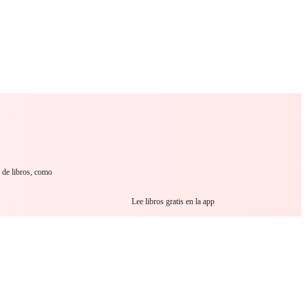
 Romance
Sci-Fi
Guerra
Otros
s de libros, como
Lee libros gratis en la app