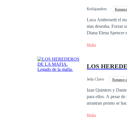
sociedad? Solo Rubí y 
romance.
Keilajandres
Romance
Luca Ambrosetti el nu
mas deseaba. Forzar u
Diana Elena Spencer es la hija de la nueva reina consor
princesa de Gales un ti
Mafia
nadie sabia era que su
de la familia Ambrose
¿Sera capaz Elena de p
LOS HEREDE
famosa del mundo? ¿Po
Jeda Clavo
Romance o
Primer Amor
De 
Izan Quintero y Dante
para ellos. A pesar de
y rusa, busca venganza
Mafia
Armone. Ella es la jov
a usarla como su arma 