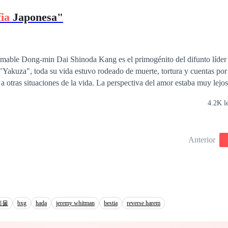
que comienza como una estrategia fría y calculadora
ia
Japonesa"
n un juego peligroso de emociones. A medida que Dominic se acerca a T
an, el deseo y la venganza chocan en su corazón, desdibujando las líne
Trina lucha con su propia identidad y la pesada carga del legado familiar. Con 
inevitable enfrentamiento, las tensiones aumentan y los secretos amenaz
domable Dong-min Dai Shinoda Kang es el primogénito del difunto líder 
nte proteger a Trina del peligro inminente? ¿O caerán todos en la tram
"Yakuza", toda su vida estuvo rodeado de muerte, tortura y cuentas por
 a otras situaciones de la vida. La perspectiva del amor estaba muy lejos
helarlo. O es lo que pensó hasta conocer a Mi-suk, una hermosa e inoc
4.2K l
oco de luz a través de su mundo oscuro.
Anterior
지물
bxg
hada
jeremy whitman
bestia
reverse harem