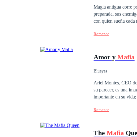
Independiente
Di
Magia antigua corre po
preparada, sus enemigos tratarán de
con quien sueña cada 
como se lo promete cad
Romance
toman el poder y el co
que dejar de luchar co
Amor y
Mafia
mundo, el Rey Rojo.
Blueyes
Ariel Montes, CEO de 
su parecer, es una ima
importante en su vida;
mujer que se convierte
Romance
Rubí Echeverría, es s
por el destino, los un
camino para encontrar l
The
Mafia
Que
se ama! ¿Serán capaces