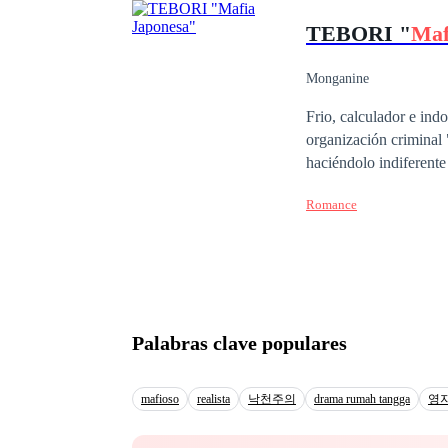
sentir el dolor de perder a un ser querido. Sin embargo, lo 
TEBORI "
Maf
pronto se convierte e
intenciones se complic
el odio. Mientras tanto, 
Monganine
paso que dan hacia un 
Frio, calculador e in
luz. ¿Podrán Izan y Da
organización criminal 
tejido?
haciéndolo indiferente
mundo es peligroso an
Romance
quien le mostrará un p
Palabras clave populares
mafioso
realista
낙천주의
drama rumah tangga
영