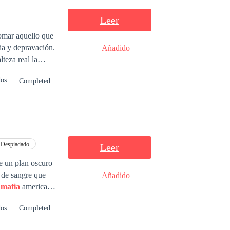
e acción y
Leer
omar aquello que
ia y depravación.
Añadido
, pero lo que
dos
Completed
erra y un enemigo
trimonio forzado?
e la mujer mas
Despiadado
Leer
e un plan oscuro
o de sangre que
Añadido
a
mafia
americana
 Trina Quintero
dos
Completed
nic está decidido
tro, haciéndolos