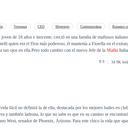
ión
Venganza
CEO
Mujeriego
Contemporánea
Romance o
Mafia
Ritmo Rápido
en una familia de mafiosos italianos, protegida por
elli quien era el Don más poderoso, él mantenía a Fiorella en el extranj
que algún Capo pusiera sus ojos en ella.Pero todo cambio con el nuevo Jefe de la
Mafia
Italiana, 
su fama de ser temible y violento, su familia dirige la mayoría de los c
8.9
34.9K leí
jer que se le resista. Cuando conoce a Fiorella por primera vez queda
ible por hacerla suya, incluso raptarla.
ida fácil no definirá la de ella, destacada por los mejores bailes en club
ejera y también ladrona, lo que no sabe es que en su camino se encontrar
no West, senador de Phoenix, Arizona. Para este chico la vida que apar
helada noche sus vidas se unen, está