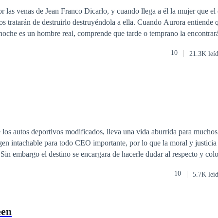
ferencia de Edad
Mafia
Venganza
r las venas de Jean Franco Dicarlo, y cuando llega a él la mujer que el d
 destruirlo destruyéndola a ella. Cuando Aurora entiende que el mafioso
noche es un hombre real, comprende que tarde o temprano la encontrará
a noche. Pero, ignorante del riesgo que corre se deja llevar por los braz
10
21.3K leí
hombre que la visita en la oscuridad y mientras la magia diluye las fronteras que los separan,
ntrol de la vida de Aurora, de la ciudad y de todo lo que la rodea, y no
ntra la corriente y empoderarse como el amor destinado al mafioso más
los autos deportivos modificados, lleva una vida aburrida para muchos
gen intachable para todo CEO importante, por lo que la moral y justicia
 Sin embargo el destino se encargara de hacerle dudar al respecto y coloc
 en la única que es capaz de cambiar el estilo de vida que Ariel Montes 
10
5.7K leí
u nombre, mujer independiente que pertenece a la
mafia
, que tras un en
irá para afrontar una vida llena de desafíos y consecuencias donde el amo
a felicidad, ¡No sin antes aprender a vivir y arriesgar todo en la vida p
en
 de afrontar las consecuencias? ¿Sera capaz el amor de vencer un cánc