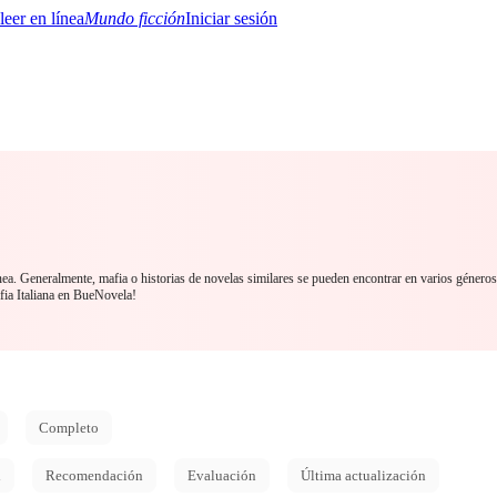
Mundo ficción
Iniciar sesión
BTQ+
YA/TEEN
Paranormal
Misterio/Thriller
Oriental
Juegos
Historia
MM
nea. Generalmente, mafia o historias de novelas similares se pueden encontrar en varios género
fia Italiana en BueNovela!
Completo
d
Recomendación
Evaluación
Última actualización