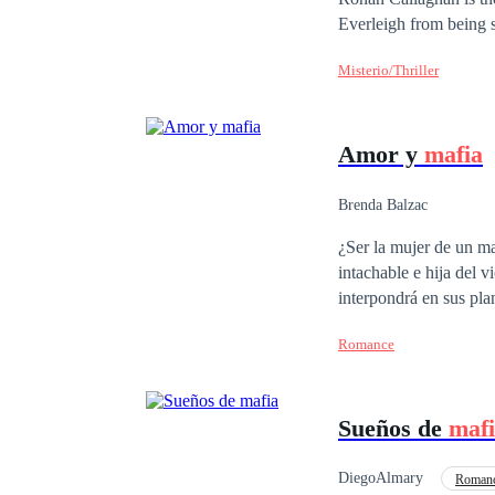
Everleigh from being s
and discovers that she
Misterio/Thriller
Amor y
mafia
Brenda Balzac
¿Ser la mujer de un ma
intachable e hija del 
interpondrá en sus pla
que creía se vendrá ab
Romance
sombras es un trafican
replantearse toda su vi
Sueños de
maf
DiegoAlmary
Romanc