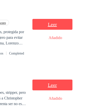
scuro
Leer
ero para evitar
Añadido
Lorenzo
asinos, es
dos
Completed
 obsesionado con
Leer
es, stripper, pero
á a Christopher
Añadido
enta ser no es