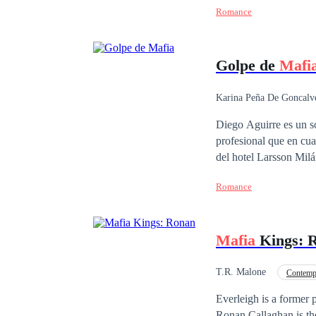
Romance
vez no es para hacer e
nadie sabe y ninguno d
Golpe de
Mafi
Karina Peña De Goncalv
Contemporánea
Diego Aguirre es un sol
profesional que en cu
del hotel Larsson Milá
pensó que iba a morir 
Romance
millonaria, hermosa y 
haberse cruzado, no te
obligados a permanecer
Mafia
Kings: 
no todo lo que brilla 
aprenderán. Acompáñam
intensa historia
T.R. Malone
Contemp
Everleigh is a former 
Ronan Callaghan is the