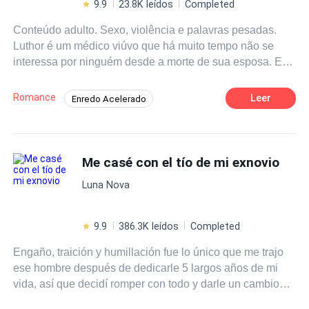
9.9
23.8K leídos
Completed
Conteúdo adulto. Sexo, violência e palavras pesadas.
Luthor é um médico viúvo que há muito tempo não se
interessa por ninguém desde a morte de sua esposa. Ele
tenta se manter preso à memória dela. Mas anos depois,
seu coração está aberto a novas experiências e ele
Romance
Leer
Enredo Acelerado
começa a ver Ane, uma amiga de seus filhos, com outros
Médico/Médica
Diferença de Idade
olhos e acaba se apaixonando. O problema é que Ane
tem vinte e oito anos e a diferença de idade o incomoda.
Contemporâneo
Drama
Ele se acha velho demais para ela. Já Ane, não vê
Me casé con el tío de mi exnovio
Amor Proibido
Secretário/Secretária
problema nenhum na diferença de idade entre ela e
Inteligente
Luna Nova
Luthor e sempre gostou dele secretamente. Sempre o
achou o homem mais lindo e sexy de toda a cidade, mas
respeitava seu luto. Agora que ele parece interessado,
9.9
386.3K leídos
Completed
ela não quer perder a chance de tentar. Ela só espera
Engaño, traición y humillación fue lo único que me trajo
contar com a sorte para que seu desejo se realize.
ese hombre después de dedicarle 5 largos años de mi
vida, así que decidí romper con todo y darle un cambio
completo a mi futuro. Pero como los planes nunca salen