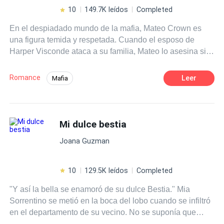
10
149.7K leídos
Completed
En el despiadado mundo de la mafia, Mateo Crown es
una figura temida y respetada. Cuando el esposo de
Harper Visconde ataca a su familia, Mateo lo asesina sin
piedad, desatando una guerra entre los dos clanes. Para
poner fin a la sangrienta enemistad, el suegro de Harper,
Romance
Leer
Mafia
aprovechando su poder sobre ella, propone un
Matrimonio por Contrato
Venganza
matrimonio, pues es para lo único que ahora le sirve.
Ella, por su parte, le guarda un profundo rencor a su
Poder Femenino
Romance oscuro
ahora prometido, porque fueron sus actos los que la
Mi dulce bestia
Pasión
llevaron a esa situación. En venganza, le dispara el día
Joana Guzman
de su matrimonio, dejándolo anonadado al experimentar
el dolor físico por primera vez. Ese dolor, intensificado por
la furia, marca el inicio de una relación llena de giros
10
129.5K leídos
Completed
peligrosos. Mientras ambos se sumergen en una espiral
"Y así la bella se enamoró de su dulce Bestia." Mia
de atentados, una pasión incontrolable comienza a surgir
Sorrentino se metió en la boca del lobo cuando se infiltró
entre ellos. Cada encuentro está cargado de tensión y
en el departamento de su vecino. No se suponía que
deseo. ¿Podrán superar el odio y la venganza?
alguien viviera allí. Escapar no parece tan difícil, el
¿Seguirán su destino de destruirse mutuamente? ¿O