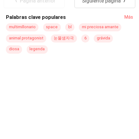
Pagina anterior
Siguiente página
Palabras clave populares
Más
multimillonario
space
bl
mi preciosa amante
animal protagonist
눈물샘자극
6
grávida
diosa
legenda