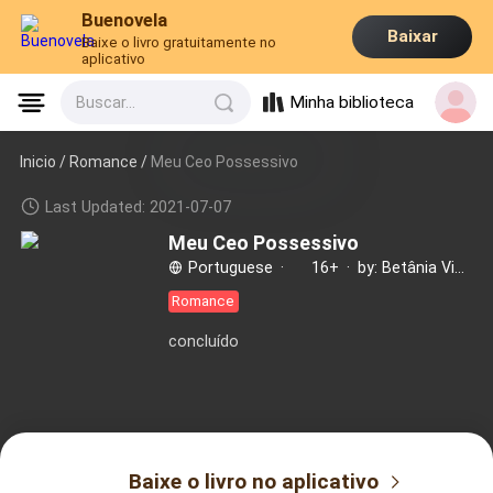
Buenovela
Baixar
Baixe o livro gratuitamente no
aplicativo
Minha biblioteca
Buscar...
Inicio /
Romance
/
Meu Ceo Possessivo
Last Updated: 2021-07-07
Meu Ceo Possessivo
Portuguese
·
16+
·
by: Betânia Vicente
Romance
concluído
Baixe o livro no aplicativo