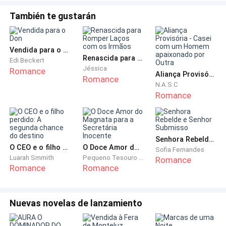
sendo que eu tinha uma luminária. Assim que consigo
También te gustarán
alcançá-la, acendo-a e vejo os meus dedos
machucados. Sinto as lágrimas já escorrerem. Abro o
diário que eu tinha ganhado da minha irmã e começo
Vendida para o Don
Renascida para Romper Laços com os Irmãos
Edi Beckert
a escrever. Até mesmo escrever dói. Começo a chorar
Jéssica
Romance
Aliança Provisória - Casei com um Homem apaixonado por Outra
baixinho.
Romance
N.A.S.C
Romance
“Querido diário, hoje foi o meu aniversário de 18
anos!”
“Eu não mereço viver.”
Senhora Rebelde e Senhor Submisso
O CEO e o filho perdido: A segunda chance do destino
O Doce Amor do Magnata para a Secretária Inocente
Sofia Fernandes
Luarah Smmith
Pequeno Tesouro Noturno
Romance
“Fui estuprada e drogada, e decidi que devo morrer
Romance
Romance
hoje!”
Só consigo escrever isso, e deixo o diário. Abro a
Nuevas novelas de lanzamiento
gaveta, onde havia um pequeno canivete. Pego-o e