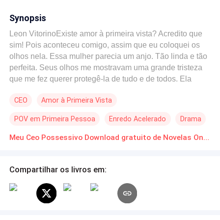
Synopsis
Leon VitorinoExiste amor à primeira vista? Acredito que
sim! Pois aconteceu comigo, assim que eu coloquei os
olhos nela. Essa mulher parecia um anjo. Tão linda e tão
perfeita. Seus olhos me mostravam uma grande tristeza
que me fez querer protegê-la de tudo e de todos. Ela
ainda não sabe quem eu sou, mas logo vai saber. Prazer,
CEO
Amor à Primeira Vista
eu sou seu CEO POSSESSIVO.Maria Eduarda Se me
contassem que no dia do meu aniversário eu seria
POV em Primeira Pessoa
Enredo Acelerado
Drama
estuprada e iria apanhar, teria dado risada. Uma pena
que tudo que passei não foi um simples sonho ruim,
Meu Ceo Possessivo Download gratuito de Novelas Online em PDF
aquele em que quando você acorda já é de manhã e
você o esquece.Mas não foi um simples sonho, e sim um
Compartilhar os livros em:
pesadelo que se tornou realidade e que me fez cometer
um atentado contra a minha própria vida. Tentei me matar,
sim! Sou errada? Eu mereci isso? Será que um amor
pode vencer essa dor?