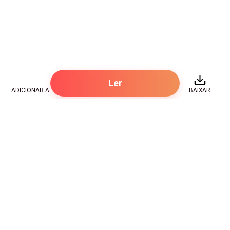
me entrego a ela em paz, sabendo que nada no
mundo me faria mal.
Ler
ADICIONAR A
BAIXAR
Hot Genres
Romance
Recursos
Hombre lobo
Palavras-chave
Redes sociais
Mafia
Pesquisas importantes