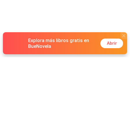
Explora más libros gratis en
Abrir
BueNovela
Hot Genres
Romance
Recursos
Hombre lobo
Palabras clave
Redes Sociales
Mafia
Búsquedas calientes