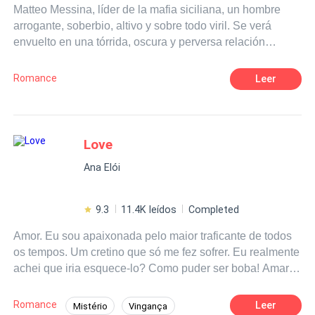
Matteo Messina, líder de la mafia siciliana, un hombre
arrogante, soberbio, altivo y sobre todo viril. Se verá
envuelto en una tórrida, oscura y perversa relación
cuando fije su atención en la mujer equivocada. Sus ojos
negros son el origen de una penetrante mirada que
Romance
Leer
congela la sangre en las venas; alto, fornido y
malditamente atractivo quedará entre la espada y la
pared cuando deba elegir entre lo que siempre ha
deseado: su libertad y el poder o la pasión y la lujuria que
Love
se desata en sus venas. Lionetta Petrucci, una mujer que
Ana Elói
no está dispuesta a ser la dulce flor de ningún hombre, se
convierte en la perdición de Matteo. ¿Será ella la próxima
reina de la Cosa Nostra ¿O Matteo sellará el destino de
9.3
11.4K leídos
Completed
ella de la peor manera?
Amor. Eu sou apaixonada pelo maior traficante de todos
os tempos. Um cretino que só me fez sofrer. Eu realmente
achei que iria esquece-lo? Como puder ser boba! Amar
Liam Frey é a coisa mais difícil de fazer.
Romance
Leer
Mistério
Vingança