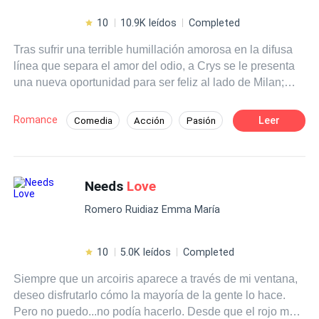
10
10.9K leídos
Completed
Tras sufrir una terrible humillación amorosa en la difusa
línea que separa el amor del odio, a Crys se le presenta
una nueva oportunidad para ser feliz al lado de Milan;
quien está decidido a luchar por ella y ganarse su
corazón, haciendo todo lo posible por alejarla de Bastian
Romance
Leer
Comedia
Acción
Pasión
Woodwryn. Mientras que el mismo Bastian tiene claro
Jugador
Universo Alterno
que se está enfrentando a un tipo de enemigo muy
distinto al que conoce; la retadora e inquietante Crystalle
Bellowk. Lo que no sabe es que ella está decidida a no
Needs
Love
perder ni a doblegarse ante él. Un nuevo ciclo escolar,
Romero Ruidiaz Emma María
nuevos personajes, un misterioso enemigo aparece y una
guerra amorosa que los terminará consumiendo.
¿Conseguirán Crys y Bastian sobrevivir a este nuevo
10
5.0K leídos
Completed
ciclo escolar sin destruirse? o por el contrario ¿Caerán
Siempre que un arcoiris aparece a través de mi ventana,
ante las tentaciones y pasiones más profundas de su
deseo disfrutarlo cómo la mayoría de la gente lo hace.
amor?
Pero no puedo...no podía hacerlo. Desde que el rojo me