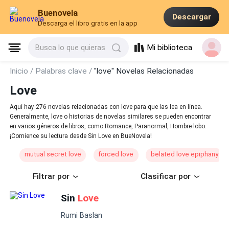
Buenovela
Descargar
Descarga el libro gratis en la app
Mi biblioteca
Busca lo que quieras
Inicio /
Palabras clave /
"love" Novelas Relacionadas
Love
Aquí hay 276 novelas relacionadas con love para que las lea en línea.
Generalmente, love o historias de novelas similares se pueden encontrar
en varios géneros de libros, como Romance, Paranormal, Hombre lobo.
¡Comience su lectura desde Sin Love en BueNovela!
mutual secret love
forced love
belated love epiphany
Filtrar por
Clasificar por
Sin
Love
Rumi Baslan