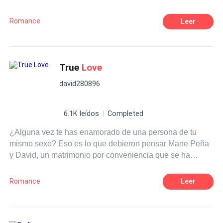
recordaba a tus labios, El amarillo a tu opaco cabello, el
verde a tu suéter de rayas, y el rosa a tus mejillas.
Romance
Leer
True
Love
david280896
6.1K leídos
Completed
¿Alguna vez te has enamorado de una persona de tu
mismo sexo? Eso es lo que debieron pensar Mane Peña
y David, un matrimonio por conveniencia que se ha
acabado convirtiendo en una tórrida historia de amor.
Mane, el hombre de la casa, está roto por dentro, y David,
Romance
Leer
David ni siquiera sabe lo que significa sentir debido a su
pasado. ¿Qué va a pasar cuando dos almas heridas se
unan? ¿Qué va a pasar cuando el amor irrumpa en sus