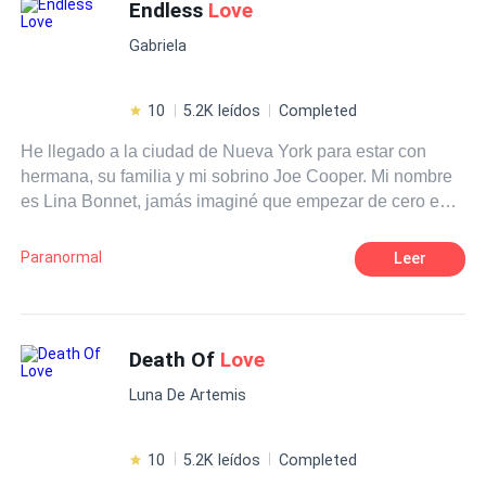
vidas?
Endless
Love
Gabriela
10
5.2K leídos
Completed
He llegado a la ciudad de Nueva York para estar con
hermana, su familia y mi sobrino Joe Cooper. Mi nombre
es Lina Bonnet, jamás imaginé que empezar de cero en
un lugar nuevo iba a ser tan complicado, encajar…me
parece imposible. La Universidad parece un reto dificil de
Paranormal
Leer
conseguir, claro, no ser de este país tampoco me ayuda,
cada día es un reto y las sensaciones, indescriptibles. Y
cuando Darell Kraus apareció para dañar mi psiquis por
completo, todo empeoró. Se me metió por dentro, cada
Death Of
Love
cosa, lugar o situación se volvieron insignificantes. Él
Luna De Artemis
cambió mi mundo por completo. Segunda parte del libro
Endless.
10
5.2K leídos
Completed