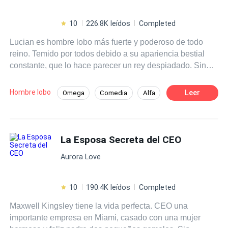
10
226.8K leídos
Completed
Lucian es hombre lobo más fuerte y poderoso de todo
reino. Temido por todos debido a su apariencia bestial
constante, que lo hace parecer un rey despiadado. Sin
embargo, esconde un secreto oscuro: su transformación
no es controlable, solo puede cambiar durante la luna
Hombre lobo
Leer
Omega
Comedia
Alfa
llena debido a un hechizo. Las prometidas que le han
Universo Alterno
Romance oscuro
presentado no pueden soportar su apariencia y huyen,
dejándolo solo y aislado. Cuando le proponen casarse
Drama
Triángulo Amoroso
con Alina Kindred, una omega rechazada y marginada,
La Esposa Secreta del CEO
Licántropo
Lucian no tiene otra opción que aceptar. Pero pronto
Aurora Love
descubre que Alina es diferente, incapaz de
transformarse en loba como los demás. Sus destinos se
cruzan de manera inesperada, aunque ninguno de los
10
190.4K leídos
Completed
dos es consciente de que están destinados a estar juntos.
Maxwell Kingsley tiene la vida perfecta. CEO una
Lucian inicialmente la rechaza, sin sospechar que amor
importante empresa en Miami, casado con una mujer
que puede sentir por Alina podría ser la clave para