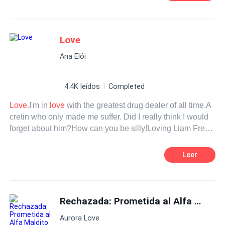
Traição
Contemporâneo
Mafia
Aventura
Love
Ana Elói
4.4K leídos
Completed
Love
.I'm in
love
with the greatest drug dealer of all time.A
cretin who only made me suffer. Did I really think I would
forget about him?How can you be silly!Loving Liam Frey
is the hardest thing to do.
Leer
Rechazada: Prometida al Alfa Maldito
Aurora Love