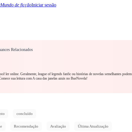
Mundo de ficção
Iniciar sessão
mances Relacionados
TQ+
YA/TEEN
Paranormal
Mistério/Thriller
Oriental
Jogos
História
MM R
você ler online. Geralmente, league of legends fanfic ou histórias de novelas semelhantes pode
Comece sua leitura com A casa das janelas azuis no BueNovela!
nto
concluído
de
Recomendação
Avaliação
Última Atualização