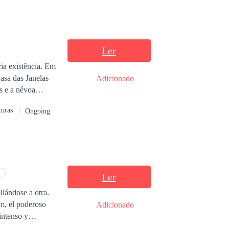
Ler
ia existência. Em
asa das Janelas
Adicionado
, ele é apenas uma
turas
Ongoing
ão espera. A agir
Ler
llándose a otra.
m, el poderoso
Adicionado
 se pierde por