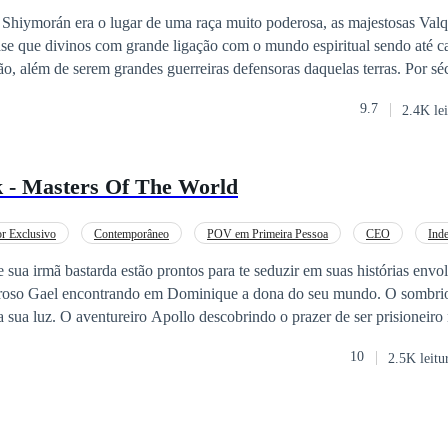
e Shiymorán era o lugar de uma raça muito poderosa, as majestosas Valq
ase que divinos com grande ligação com o mundo espiritual sendo até c
ão, além de serem grandes guerreiras defensoras daquelas terras. Por séc
 eram imbatíveis, até o início de uma grande guerra contra o Império d
9.7
2.4K lei
grande perda, uma guerra que criou uma cicatriz que jamais irá sumir. "Não 
ridas irmãs... O sangue será pago com sangue, aliás, seria vermes a m
a ultima Valquiria que restará naquelas terras. Aproveitando o poder que tem,
 - Masters Of The World
 conseguir mais aliados, conseguindo chegar cada vez mais perto do seu
z que recém-chegados em suas terras possam
interromper seus planos? Mesmo sendo meros mortais?
r Exclusivo
Contemporâneo
POV em Primeira Pessoa
CEO
Ind
ce no Trabalho
Gravidez
Primeiro Amor
sua irmã bastarda estão prontos para te seduzir em suas histórias envo
eroso Gael encontrando em Dominique a dona do seu mundo. O sombri
sua luz. O aventureiro Apollo descobrindo o prazer de ser prisioneiro
 E a reclusa Ohana vivendo e aprendendo tudo sobre o amor com o reb
10
2.5K leitu
onhecer os Dvorak.