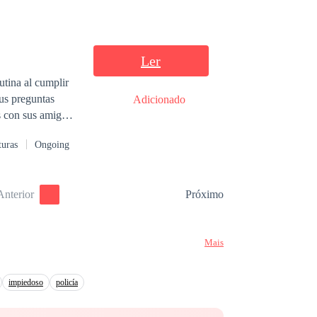
Ler
utina al cumplir
sus preguntas
Adicionado
os con sus amigos
turas
Ongoing
Anterior
Próximo
Mais
impiedoso
policía