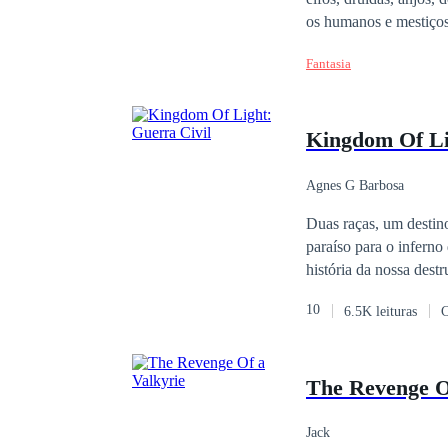
os humanos e mestiços 
Uma força sinistra co
Fantasia
ar caótico em Frostwar
abalam essa dimensão. Segredos antigos se revelarão causando grandes mudanças, assim como muitos outros
acontecimentos. Qual 
Kingdom Of Li
Agnes G Barbosa
Duas raças, um destino. Uma raça, dois ideais. Essa
paraíso para o inferno
história da nossa destruição. No ano de 1897, seres estranhos caíram na Terra, numa
celestiais, filhos do
10
6.5K leituras
C
Nova Ordem. Mas, toma
divergentes quanto a G
os celestiais de divid
The Revenge O
tensão constante daque
possam enfrentar os in
Jack