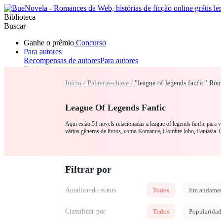
Biblioteca
Buscar
Ganhe o prêmio
Concurso
Para autores
Recompensas de autores
Para autores
Ranking
Navegar
Início /
Palavras-chave /
"league of legends fanfic" Ro
Novelas
Contos Curtos
Todos
Romance
Lobisomem
Máfia
Sistema
Fantasia
Urbano
LGB
League Of Legends Fanfic
Aqui estão 51 novels relacionadas a league of legends fanfic para 
vários gêneros de livros, como Romance, Hombre lobo, Fantasia. 
Filtrar por
Atualizando status
Todos
Em andame
Classificar por
Todos
Popularida