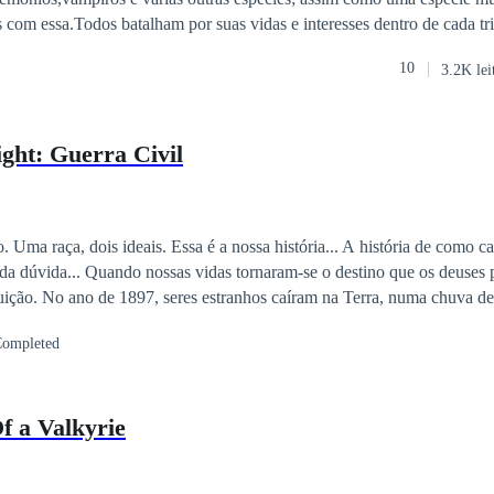
com essa.Todos batalham por suas vidas e interesses dentro de cada tri
meçou a se desenvolver em uma raça de magos chamados: Threstic's. D
10
3.2K lei
 se intensificou ainda mais. Junto a essa energia, diversos acontecime
será o destino dessa dimensão tão conturbada?
ght: Guerra Civil
 é a nossa história... A história de como caímos do nosso
 da dúvida... Quando nossas vidas tornaram-se o destino que os deuses 
 chuva de diamantes. Os
 Deus da Luz, Palk. Os anos foram passando e viveram em CheonSung, li
ompleted
dos por energias malignas, eles acabam optando por planos obscuros
uerra destinada entre as raças e tomados pela responsabilidade de ser u
iram, ascendendo uma Guerra entre si. Agora, no ano de 2018, precisam 
f a Valkyrie
les que deveriam ser seus aliados e reestruturar o exercito de Palk, par
fernais.