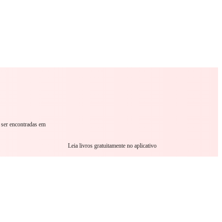
omance
Sci-Fi
Guerra
Outro
m ser encontradas em
Leia livros gratuitamente no aplicativo