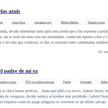
las azuis
ma
Amor Doce
Literatura Leve
Médico/Médica
Primeiro Amor
Arrependimento
ada, decide abandonar tudo após uma perda que a faz repensar a própr
ura, ela se isola em uma casa nas montanhas, conhecida apenas como a C
 casa. Sua única companhia é Kai, sua inteligência artificial. No início
651 lei
esponder… até que começa a fazer perguntas. A dar respostas que ela n
ndo
l padre de mi ex
afeto e o que significa, de fato, estar viva.
omance oscuro
POV en primera persona
Pasión
Arrogante
Mafia
erencia de Edad
Amor Prohibido
Erótico
 la chica buena perfecta… hasta que pilló a su novio, Adrian Storm, fo
enta de venganza, decide seducir al hombre más prohibido: Gabriel Stor
robados, toques desesperados y encuentros cargados de deseo, Clairessa