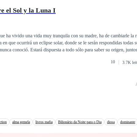
e el Sol y la Luna I
ue ha vivido una vida muy tranquila con su madre, ha de cambiarle la r
ía en que ocurrirá un eclipse solar, donde se le serán respondidas todas 
 nunca conoció. Estará dispuesta a todo sólo para saber su origen, junt
ón se dispone a partir en su aventura.
10
3.7K lei
ction
alma gemela
livros mafia
Bilionário da Noite para o Dia
diosa
dominante