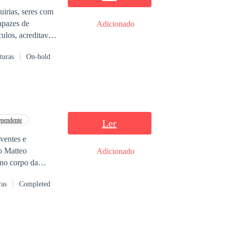
uirias, seres com
apazes de
Adicionado
ulos, acreditava-
e Wrogor, uma
turas
On-hold
se
enos nesse
 verdadeiro plano
ependente
Ler
lventes e
o Matteo
Adicionado
 no corpo da
elde e vingativo
ras
Completed