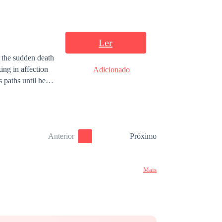
 Bullock, the man
r blind date was
 his new
Ler
 the sudden death
ing in affection
Adicionado
 paths until he
ide that filthy
n he left there,
ing someone
ce to experience
Anterior
Próximo
Mais