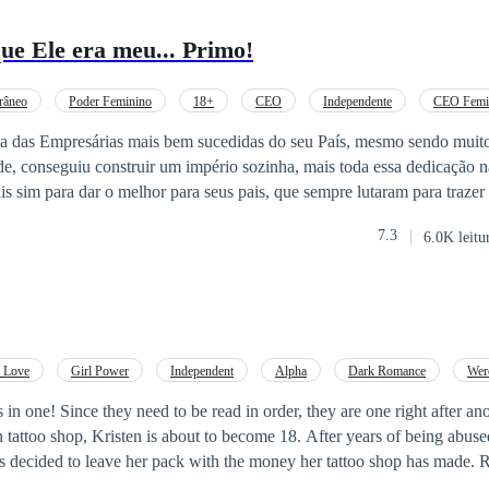
ue Ele era meu... Primo!
râneo
Poder Feminino
18+
CEO
Independente
CEO Femi
ventura de Uma Noite
a das Empresárias mais bem sucedidas do seu País, mesmo sendo mui
e, conseguiu construir um império sozinha, mais toda essa dedicação nã
s sim para dar o melhor para seus pais, que sempre lutaram para trazer
7.3
6.0K leitu
epaginada) ainda mais em sua carreira. A ida aos EUA lhe trará muitas 
tem tempo para isso, ela foi muito decepcionada na sua adolescência p
Depois dessa decepção Diana nunca mais se relacionou sentimentalme
 Sexo? Nem passa por sua mente, Diana é virgem! Mesmo
o ela ainda é uma menina. Para o AMOR Diana fechou totalmente o seu
a para ir em uma boate
 Love
Girl Power
Independent
Alpha
Dark Romance
Wer
r para o Brasil, e lá Diana acaba acordando no dia seguinte na cama de
n one! Since they need to be read in order, they are one right after another!
tattoo shop, Kristen is about to become 18. After years of being abuse
melhor goleiro da atualidade, conseguiu tudo
as decided to leave her pack with the money her tattoo shop has made. 
ta perseverança e dedicação, seu único defeito é ser MULHERENGO, 
re. Unfortunately, more than one male has a problem with her