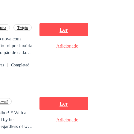
nina
Traição
Ler
to nova com
o foi por luxúria
Adicionado
 o pão de cada
ras
Completed
surpresas...
elo seu (ex)
nte com ninguém!
ewolf
Ler
 um completo
 * With a
d by her
Adicionado
Regardless of who
não se apega e