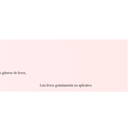
omance
Sci-Fi
Guerra
Outro
s gêneros de livros,
Leia livros gratuitamente no aplicativo