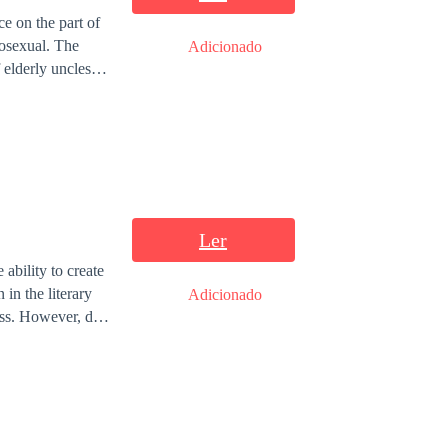
e on the part of
mosexual. The
Adicionado
 elderly uncles,
 became an
ight against
ds up marrying.
osexuality is an
Ler
ability to create
in the literary
Adicionado
ess. However, due
nd to all his
of his most