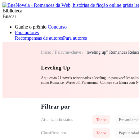
Biblioteca
Buscar
Ganhe o prêmio
Concurso
Para autores
Recompensas de autores
Para autores
Ranking
Navegar
Início /
Palavras-chave /
"leveling up" Romances Relac
Novelas
Contos Curtos
Todos
Romance
Lobisomem
Máfia
Sistema
Fantasia
Urbano
LGB
Leveling Up
Aqui estão 21 novels relacionadas a leveling up para você ler onli
como Romance, Werewolf, Paranormal. Comece sua leitura com Nã
Filtrar por
Atualizando status
Todos
Em andame
Classificar por
Todos
Popularida