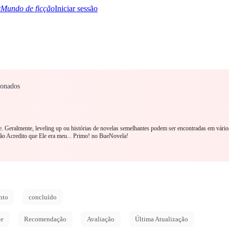
Mundo de ficção
Iniciar sessão
ionados
TQ+
YA/TEEN
Paranormal
Mistério/Thriller
Oriental
Jogos
História
MM R
ne. Geralmente, leveling up ou histórias de novelas semelhantes podem ser encontradas em vário
o Acredito que Ele era meu... Primo! no BueNovela!
nto
concluído
de
Recomendação
Avaliação
Última Atualização