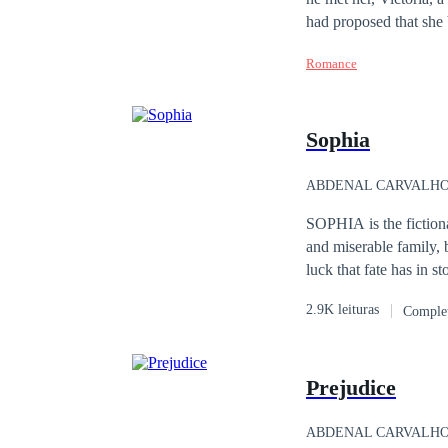
had proposed that she 
change her life forever
Romance
manage to stay by her 
Sophia
ABDENAL CARVALH
SOPHIA is the fiction
and miserable family, 
luck that fate has in s
struggles to love them
2.9K leituras
Comple
another woman, which l
relationships, failing 
happiness, she becomes
Prejudice
accident. He goes thro
soul mate, who similar
arises from that momen
ABDENAL CARVALH