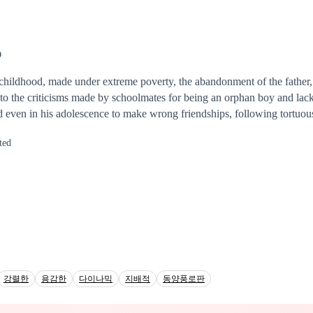
ck & Company as assistant to the CEO. To her surprise, she sees Steve
t with, enter his office. What will she do now that she found out that he
he react, now that he knows that his one-night stand turned out to be
O
hildhood, made under extreme poverty, the abandonment of the father,
to the criticisms made by schoolmates for being an orphan boy and lack
even in his adolescence to make wrong friendships, following tortuous
inal in the state where he was born. Similarly, years spent in prison, ins
ted
 rethink his values, profoundly changing his way of looking at life. Whe
ly change his reality and started to dream about the possibility of find
 by his side and help him to know the happiness he never had the chan
강렬한
용감한
다이나믹
지배적
동양풍로판