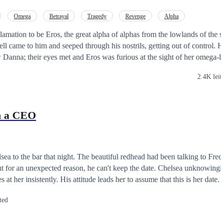
Omega
Betrayal
Tragedy
Revenge
Alpha
lamation to be Eros, the great alpha of alphas from the lowlands of the 
ell came to him and seeped through his nostrils, getting out of control. 
w Danna; their eyes met and Eros was furious at the sight of her omega-
 eyes, she knew that her life was going to be miserable from that mom
2.4K lei
ansion, and Eros didn't know what to do with his mate, for the good of 
d alpha moon by his side and not a weak omega. She became jealous 
ays passed full of passion and Eros marked her. One day, Danna was ac
th a CEO
 decided to obey the old wolves; That same night he marked Lamia. Da
k, she felt like it was burning her, the pain was unbearable. There she d
te. Hurt, she tried to leave, but he locked her up and pretended to have 
, she discovered that she was pregnant and that inside the mansion she 
 beautiful redhead had been talking to Fred for two months,
scape, but the sniffer wolves pursued her tirelessly. However, with the 
ut for an unexpected reason, he can't keep the date. Chelsea unknowing
n wolves found her and protected her, taking her to the coldest region
 her insistently. His attitude leads her to assume that this is her date. "Fred?" She ask
a returned to exact revenge on the people who made her life miserable i
 When he sees that the beautiful woman he has been watching for a whil
 had a mission entrusted to her by the goddess Selene.
ted
e drinks, they go to the hotel, it's an incredible night
next to such a powerful stallion. Chelsea leaves without saying goodbye for