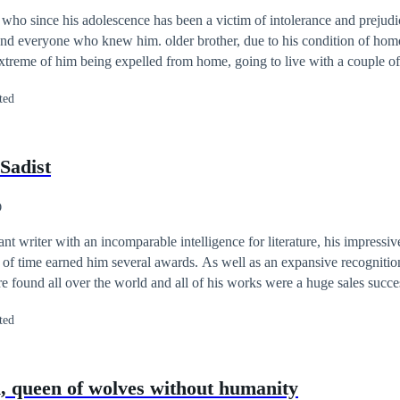
waking up from such a beautiful dream.
ho since his adolescence has been a victim of intolerance and prejudic
 and everyone who knew him. older brother, due to his condition of ho
extreme of him being expelled from home, going to live with a couple of
studies. Years later he took over the management of his restaurants and
ted
ernational recognition. Tired of so much discrimination, he decides to f
g an intimate relationship with Karla, his best friend, with whom he en
 all the adversities of life, overcoming prejudice and proving that hom
Sadist
ome.
O
 writer with an incomparable intelligence for literature, his impressive 
e of time earned him several awards. As well as an expansive recognition 
e found all over the world and all of his works were a huge sales succ
o exaggerated lust, he ended up contracting a serious illness that put an e
ted
ams. In a terminal state, that posthumous work would be the revelation 
e that few knew
queen of wolves without humanity