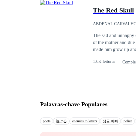
her interview at Bullo
The Red Skull
she had spent the nigh
with a CEO?! How will 
assistant?
ABDENAL CARVALH
The sad and unhappy c
of the mother and due 
made him grow up and 
became the biggest crim
1.6K leituras
Comple
and cold cell made him
he decided to complete
special who could live
before.
Palavras-chave Populares
poeta
泣ける
enemies to lovers
싱글 아빠
police