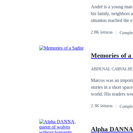
smile without fear of 
André is a young man w
his family, neighbors
situation reached the 
where he finished his 
2.8K leituras
Comple
important chef with int
homosexuality, startin
Together they overcome
Memories of a 
evil that can be overc
ABDENAL CARVALH
Marcos was an important
stories in a short spac
world. His readers wer
to a certain tendency t
2.3K leituras
Comple
possible long-term dre
shameful and dark sid
Alpha DANNA, 