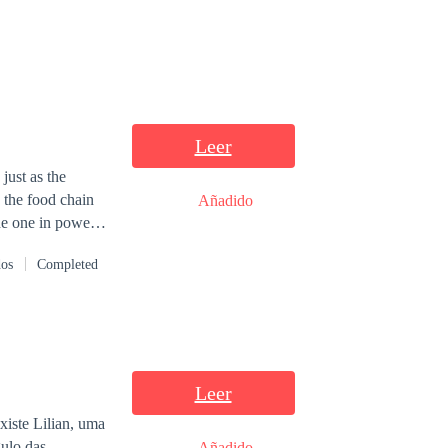
Leer
just as the
Añadido
ian does not
dos
Completed
Leer
xiste Lilian, uma
gulo das
Añadido