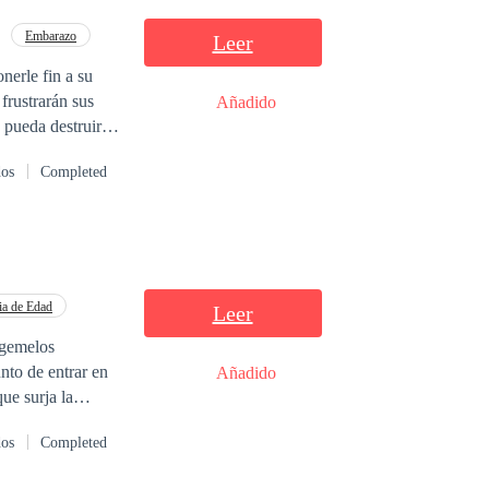
Embarazo
Leer
nerle fin a su
Añadido
aun si tiene que
dos
Completed
ia de Edad
Leer
 gemelos
nto de entrar en
Añadido
, quien vio con
dos
Completed
cor y odio. Sin
bien podría o