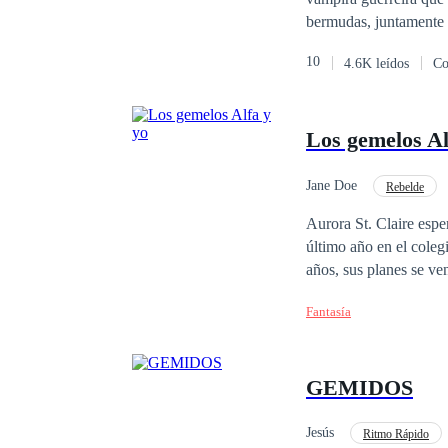
bermudas, juntamente 
Vendo o acordo de paz 
10
4.6K leídos
Co
de acusações. O casame
Los gemelos Al
Jane Doe
Rebelde
Aurora St. Claire espe
último año en el cole
años, sus planes se v
profunda atracción qu
Fantasía
demonios de Aurora reg
de los secretos del pa
GEMIDOS
Jesús
Ritmo Rápido