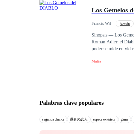
abrir el camino hacia el amo
Los Gemelos 
Alfas será el dueño a
ella los cegarán al pu
Francis Wil
Acción
Diferencia de Edad
Sinopsis — Los Gemelo
Roman Adler; el Diabl
poder se mide en vidas
nadie sospecha hasta q
Mafia
enfrenta a Renzo Santi
infiltración para dest
volverse insoportables
atrapado en la organiz
la DEA. Ella representa
como inevitable. Juntos
Palabras clave populares
sostiene el imperio. P
en el enemigo más let
puede leerse de maner
segunda chance
運命の恋人
espace extérieur
game
“La Niñera del Diablo