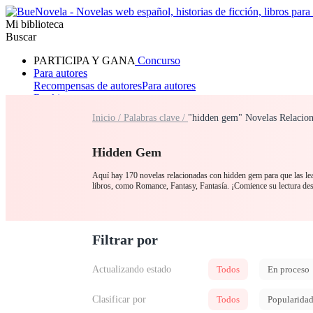
Mi biblioteca
Buscar
PARTICIPA Y GANA
Concurso
Para autores
Recompensas de autores
Para autores
Ranking
Navegar
Inicio /
Palabras clave /
"hidden gem" Novelas Relacio
Novelas
Cuentos Cortos
Todos
Romance
Hombre lobo
Mafia
Sistema
Fantasía
Urbano
LG
Hidden Gem
Aquí hay 170 novelas relacionadas con hidden gem para que las lea
libros, como Romance, Fantasy, Fantasía. ¡Comience su lectura des
Filtrar por
Actualizando estado
Todos
En proceso
Clasificar por
Todos
Popularida