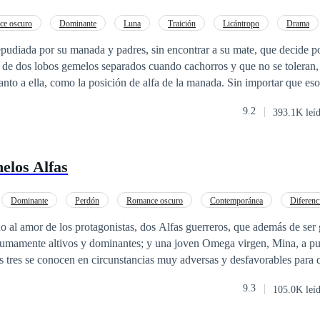
e oscuro
Dominante
Luna
Traición
Licántropo
Drama
Ritmo Rápido
epudiada por su manada y padres, sin encontrar a su mate, que decide po
 como la posición de alfa de la manada. Sin importar que eso pueda destruirla,
se de aquello que vive dentro de ella, que luchará por mantenerla viva, 
9.2
393.1K leí
o domarlos en el proceso.
elos Alfas
Dominante
Perdón
Romance oscuro
Contemporánea
Diferenc
Luna
rno al amor de los protagonistas, dos Alfas guerreros, que además de ser
sumamente altivos y dominantes; y una joven Omega virgen, Mina, a pu
 el amor. Al contrario, lo que hay en el corazón de la hermosa Omega
9.3
105.0K leí
os suyos eran masacrados sin piedad por los soberbios Alfas, es puro ren
ucesos, algunos forzados, otros no, nace un sentimiento muy fuerte que 