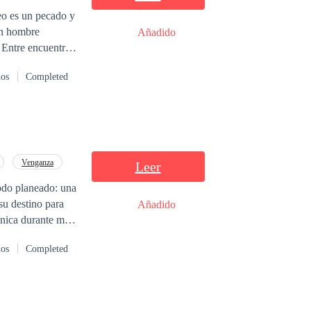
un hombre
Añadido
 Entre encuentros
convierte en un
dos
Completed
Venganza
Leer
todo planeado: una
su destino para
Añadido
ínica durante más
dos
Completed
e en una espiral
 que este hombre