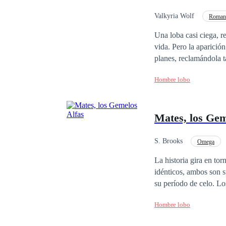
Valkyria Wolf
Romanc
Universo Alterno
Una loba casi ciega, r
vida. Pero la aparición de dos lobos gemelos separados cuando cachorros y que no se toleran, frustrarán sus
planes, reclamándola tanto a ella,
y ella solo podrá valer
Hombre lobo
renunciar a sus mates 
Mates, los Gem
S. Brooks
Omega
Venganza
Pasión
La historia gira en to
idénticos, ambos son 
su período de celo. Los tres se conocen en circunstancias muy adversas y desfavorables para que surja la
amistad y mucho menos
Hombre lobo
sus propios ojos como l
embargo, tras varios s