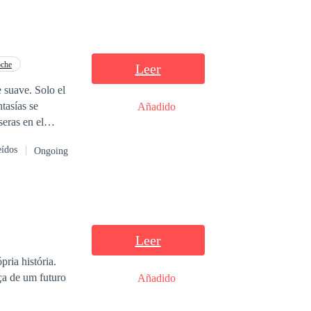
oche
Leer
Añadido
eras en el
torias ardientes
eídos
Ongoing
anhelo y el borde
uzan la línea, una
Leer
ria história.
ça de um futuro
Añadido