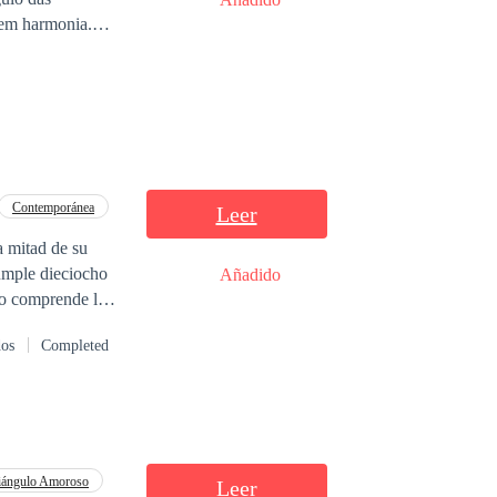
 em harmonia.
 passa a ser alvo
Contemporánea
Leer
a mitad de su
umple dieciocho
Añadido
no comprende la
desconocido, los
dos
Completed
e. ¿Aurora huirá
iángulo Amoroso
Leer