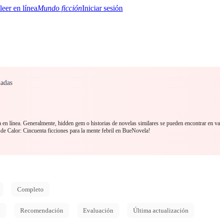
Mundo ficción
Iniciar sesión
nadas
BTQ+
YA/TEEN
Paranormal
Misterio/Thriller
Oriental
Juegos
Historia
MM
 en línea. Generalmente, hidden gem o historias de novelas similares se pueden encontrar en va
de Calor: Cincuenta ficciones para la mente febril en BueNovela!
Completo
d
Recomendación
Evaluación
Última actualización