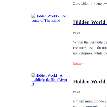
2.5K leídos
Complet
Hidden World -
PaYu
Within the bermuda tri
creatures inside do not know ab
are vampires, while the few hu
and the only one capab
Fantasy
want this life, she wan
Hidden World -
PaYu
Em um mundo onde as m
vampira guerreira que 