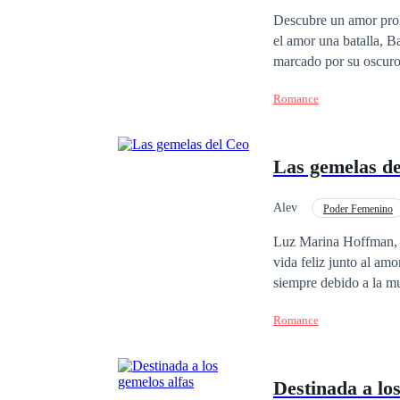
Pasión
Descubre un amor prohibido donde la
el amor una batalla, B
marcado por su oscuro 
furtivos, susurros ince
Romance
juego peligroso… donde la única
historia donde la pasió
Las gemelas d
Alev
Poder Femenino
Heredero / Heredera
Luz Marina Hoffman, la
vida feliz junto al am
siempre debido a la mu
de un año, buscando la redención que nunca lleg
Romance
verdad: su amado se h
de autodestrucción. E
es el primo de su antiguo prom
Destinada a los