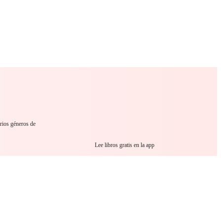
 Romance
Sci-Fi
Guerra
Otros
rios géneros de
Lee libros gratis en la app