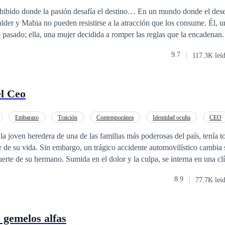
 pasión desafía el destino… En un mundo donde el deseo es un pecado y
alder y Mabia no pueden resistirse a la atracción que los consume. Él, 
pasado; ella, una mujer decidida a romper las reglas que la encadenan.
ndiarios y una lucha constante entre el deber y el placer, su historia se 
9.7
117.3K leí
 salida es rendirse al fuego que los quema. ¿Te atreves a sumergirte en una
n no tiene límites? Déjate seducir por la tentación.
el Ceo
Embarazo
Traición
Contemporánea
Identidad oculta
CEO
POV en primera persona
 joven heredera de una de las familias más poderosas del país, tenía 
or de su vida. Sin embargo, un trágico accidente automovilístico cambia 
erte de su hermano. Sumida en el dolor y la culpa, se interna en una cl
a. Al regresar al mundo exterior, se enfrenta a una dolorosa
8.9
77.7K leí
a casado con su propia hermana. Destrozada y desilusionada, se sumerg
n una noche de desenfreno, se entrega a un desconocido, sin sospechar
etido y el nuevo socio de su empresa familiar. Lo que Luz Marina no sabe es
 gemelos alfas
que ese encuentro dejará huellas imborrables: ha quedado gemelas.