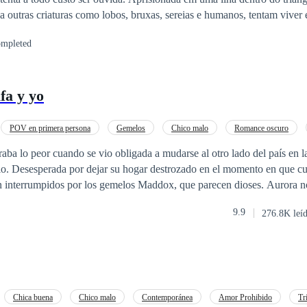
a outras criaturas como lobos, bruxas, sereias e humanos, tentam viver
ser derrubado e sua família caçada, Lilian toma decisões precipitadas e
mpleted
nto arranjado, poderia ser sua salvação, ou sua morte.
fa y yo
POV en primera persona
Gemelos
Chico malo
Romance oscuro
raba lo peor cuando se vio obligada a mudarse al otro lado del país en l
gio. Desesperada por dejar su hogar destrozado en el momento en que c
en interrumpidos por los gemelos Maddox, que parecen dioses. Aurora 
e siente por los gemelos y los ignora a cada paso. Lanzada a un mundo 
9.9
276.8K leí
resan para perseguirla, haciéndola cuestionar quién o qué es realment
sado? ¿O aceptará su papel y tomará el control de su destino?
Chica buena
Chico malo
Contemporánea
Amor Prohibido
Tr