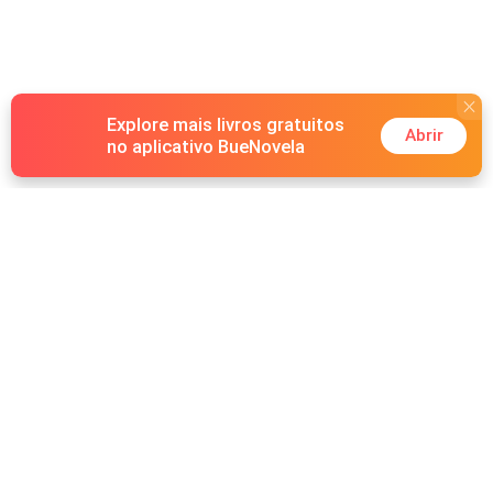
Explore mais livros gratuitos
Abrir
no aplicativo BueNovela
Hot Genres
Romance
Recursos
Lobisomem
Palavras-chave
Redes sociais
Máfia
Pesquisas importantes
Grupo do Facebook
Sistema
Follow Us