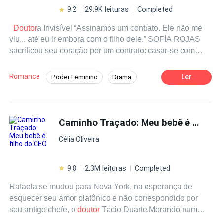
9.2
29.9K leituras
Completed
Doutor
a Invisível “Assinamos um contrato. Ele não me
viu... até eu ir embora com o filho dele.” SOFÍA ROJAS
sacrificou seu coração por um contrato: casar-se com
Adrián Castell para financiar sua pesquisa médica. Três
anos depois, ela é uma cirurgiã brilhante, mas invisível
Romance
Ler
Poder Feminino
Drama
em seu próprio casamento, testemunha silenciosa do
Amor Doce
CEO Feminina
Inteligente
amor que ele reserva para outra mulher. Quando
descobre que está grávida de Adrián, a notícia coincide
Herdeiro/Herdeira
com duas revelações devastadoras: seu bebê pode
Caminho Traçado: Meu bebê é filho do CEO
Casamento por Contrato
Primeiro Amor
nascer cego e seu marido só a procura para salvar seu
Gravidez
Célia Oliveira
império corporativo. Sofía terá que escolher entre o dever
que a prende a um sobrenome vazio e a fuga para uma
vida onde seu talento, sua dor e sua maternidade sejam
9.8
2.3M leituras
Completed
finalmente visíveis. Uma história sobre as cicatrizes do
Rafaela se mudou para Nova York, na esperança de
amor não correspondido e a coragem de renascer
esquecer seu amor platônico e não correspondido por
quando tudo o que você acreditava ser estável
seu antigo chefe, o
doutor
Tácio Duarte.Morando num
desmorona.
dos locais mais caros do país e com um emprego estável,