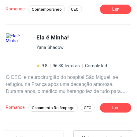
a vida dela estava quase perfeita, só lhe faltava um
Romance
Ler
Contemporâneo
CEO
amor.Após ser inesperadamente transferida de setor e
Enredo Acelerado
Aventura
começar a trabalhar para um novo chefe, cheio de
manias estranhas, ela decide sair com uma amiga para
Romance no Trabalho
um bar. Nesse bar, ela acaba conhecendo um homem
Ela é Minha!
lindo, que fez seu coração disparar…Uma conversa
Yana Shadow
envolvente, alguns drinques na mente e uma noite
inesquecível, ela sentiu que poderia voltar a se
apaixonar. Mas seus planos foram de água abaixo,
9.8
96.3K leituras
Completed
quando descobre que o homem dos seus sonhos, na
O CEO, e neurocirurgião do hospital São Miguel, se
verdade, é o seu novo chefe insuportável.
refugiou na França após uma decepção amorosa.
Durante anos, o médico mulherengo fez de tudo para
esquecer Nicole, mas sua vida mudou quando Dr.
Bittencourt retornou ao Rio de Janeiro e encontrou sua
Romance
Ler
Casamento Relâmpago
CEO
ex-mulher na UTI do hospital São Miguel e conheceu o
Médico/Médica
POV em Primeira Pessoa
filho que ela escondeu por cinco anos. O romance "Ela é
Minha" é a versão do
Doutor
Bittencourt sobre o livro "Só
Segundo Casamento
Romance Sombrio
Minha" da autora Yana Shadow. ʕ•́ᴥ•̀ʔっ Boa leitura! ♡
Mãe Solteira
Divórcio
Erótico