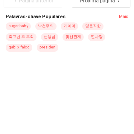
Página anterior
Próxima página
Palavras-chave Populares
Mais
sugar baby
낙천주의
게이머
믿음직한
죽고난 후 후회
선생님
맞선관계
찐사랑
gabi x falco
presiden