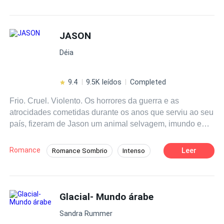
Enredo Acelerado
Aventura
derrubá-lo, mesmo que para isso precisem capturar a
nova garota em sua vida.
JASON
Déia
9.4
9.5K leídos
Completed
Frio. Cruel. Violento. Os horrores da guerra e as
atrocidades cometidas durante os anos que serviu ao seu
país, fizeram de Jason um animal selvagem, imundo e
irracional. Com a chegada de uma mulher em sua vida,
Jason será testado para o pior e o melhor do que ele é
Romance
Leer
Romance Sombrio
Intenso
capaz.
Demônio
Boa Menina
Gay para você
Perdão
De Inimigos a Amantes
Glacial- Mundo árabe
Sandra Rummer