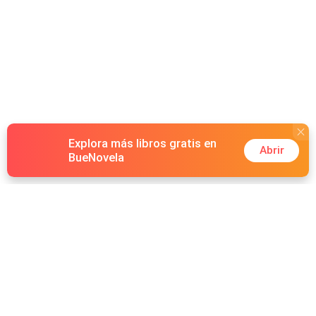
Explora más libros gratis en
Abrir
BueNovela
Hot Genres
Romance
Recursos
Hombre lobo