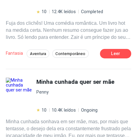
10
12.4K leídos
Completed
Fuja dos clichês! Uma comédia romântica. Um livro hot
na medida certa. Nenhum resumo consegue fazer jus ao
livro. Só lendo para entender. Zair é um príncipe do seu
Clã, em Catar. Homem prático, frio, tão frio que chega a
ser glacial. Desde muito novo assumiu os negócios da
Fantasia
Leer
Aventura
Contemporâneo
família. Viúvo, pai de uma garotinha, é pressionado pela
Enredo Acelerado
CEO
Detetive
família que se case. É haran (pecado) ficar contristado
por tanto tempo pela mulher morta. Aysha fora preparada
Herdeiro/Herdeira
Diferença de Idade
desde o nascimento para sua união com Zair. Ela não
Minha cunhada quer ser mãe
Diferença de Idade
espera ser feliz nessa união, mas entende que precisa se
Casamento por Contrato
Penny
adaptar a essa situação e o casamento acontece. Aysha
aos poucos se vê apaixonada pelo seu esposo e de
repente conquistar o coração do frio e autoritário príncipe
10
10.4K leídos
Ongoing
passa a ser seu objetivo. Ela não sabe, Zair é assim pois
Minha cunhada sonhava em ser mãe, mas, por mais que
esconde um segredo. Só que o homem é uma mula.
tentasse, o desejo dela era constantemente frustrado pela
Insiste no relacionamento frio, só a base de sexo e Aysha
incapacidade de meu irmão. Eu, por mais que tentasse
quer muito mais que isso. Só que as coisas mudam de